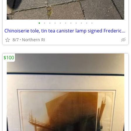
•
•
•
•
•
•
•
•
•
•
•
Chinoiserie tole, tin tea canister lamp signed Frederick Cooper A238
8/7
Northern RI
$100