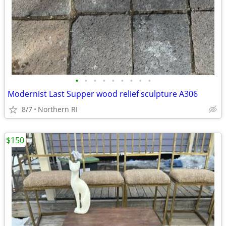
•
•
•
•
•
•
•
•
•
Modernist Last Supper wood relief sculpture A306
8/7
Northern RI
$150