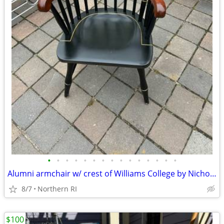
•
•
•
•
•
•
•
•
•
•
•
•
•
•
•
Alumni armchair w/ crest of Williams College by Nichols + Stone A203
8/7
Northern RI
$100