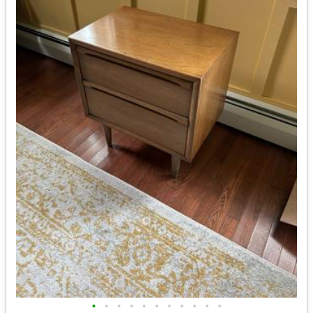
•
•
•
•
•
•
•
•
•
•
•