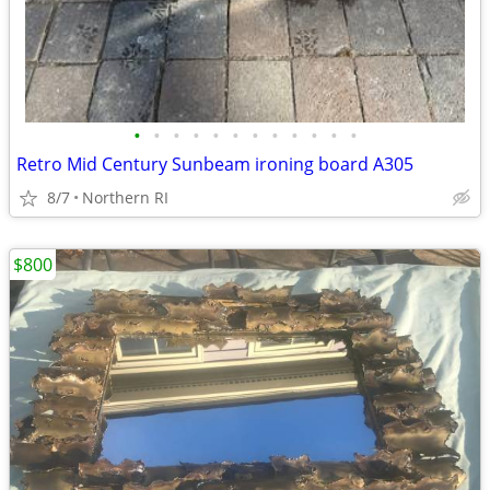
•
•
•
•
•
•
•
•
•
•
•
•
Retro Mid Century Sunbeam ironing board A305
8/7
Northern RI
$800