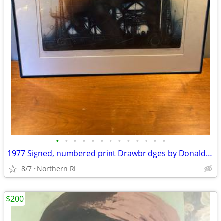
•
•
•
•
•
•
•
•
•
•
•
•
•
1977 Signed, numbered print Drawbridges by Donald Stoltenberg A242
8/7
Northern RI
$200