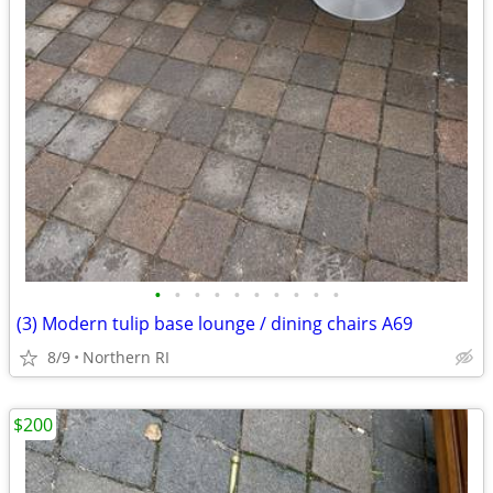
•
•
•
•
•
•
•
•
•
•
(3) Modern tulip base lounge / dining chairs A69
8/9
Northern RI
$200