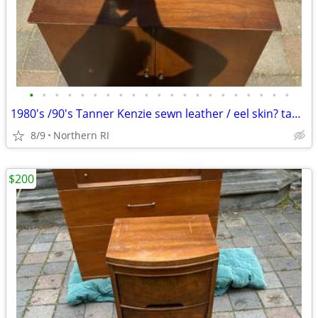
•
•
•
•
•
•
•
•
•
•
•
•
•
•
•
•
•
•
•
•
•
1980's /90's Tanner Kenzie sewn leather / eel skin? table lamp A415
8/9
Northern RI
$200