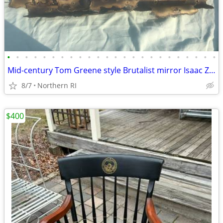
•
•
•
•
•
•
•
•
•
•
•
•
•
•
•
•
•
•
•
•
•
•
•
•
Mid-century Tom Greene style Brutalist mirror Isaac Zarabi B18
8/7
Northern RI
$400