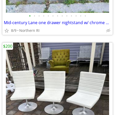
•
•
•
•
•
•
•
•
•
•
•
•
•
Mid-century Lane one drawer nightstand w/ chrome pull A27
8/9
Northern RI
$200