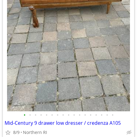
•
•
•
•
•
•
•
•
•
•
•
•
•
•
•
•
•
Mid-Century 9 drawer low dresser / credenza A105
8/9
Northern RI