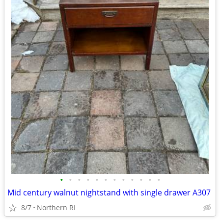
•
•
•
•
•
•
•
•
•
•
•
•
Mid century walnut nightstand with single drawer A307
8/7
Northern RI