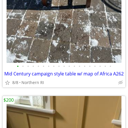
•
•
•
•
•
•
•
•
•
•
•
•
•
•
•
•
•
•
•
Mid Century campaign style table w/ map of Africa A262
8/8
Northern RI
$200