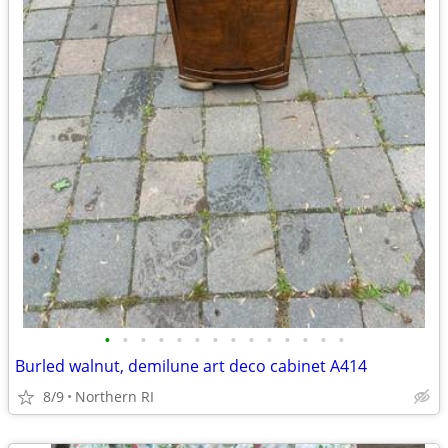
•
•
•
•
•
•
•
•
•
•
•
•
•
•
Burled walnut, demilune art deco cabinet A414
8/9
Northern RI