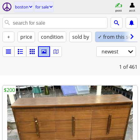
boston
for sale
post
acct
+
price
condition
sold by
✓ from this seller
newest
1
of 461
$200