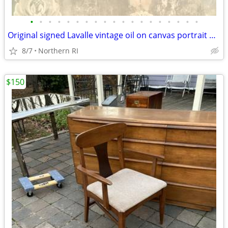
•
•
•
•
•
•
•
•
•
•
•
•
•
•
•
•
•
•
•
Original signed Lavalle vintage oil on canvas portrait A126
8/7
Northern RI
$150