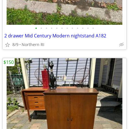
•
•
•
•
•
•
•
•
•
•
•
•
2 drawer Mid Century Modern nightstand A182
8/9
Northern RI
$150