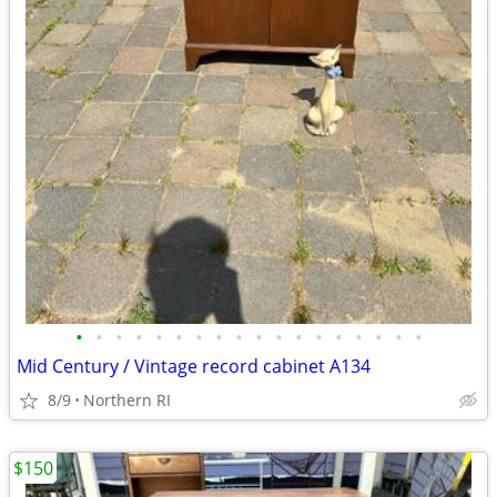
•
•
•
•
•
•
•
•
•
•
•
•
•
•
•
•
•
•
Mid Century / Vintage record cabinet A134
8/9
Northern RI
$150