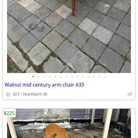
•
•
•
•
•
•
•
•
•
•
•
•
•
•
Walnut mid century arm chair A33
8/7
Northern RI
$225