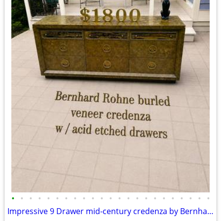
•
•
•
•
•
•
•
•
•
•
•
•
•
•
•
•
•
•
•
•
•
•
•
Impressive 9 Drawer mid-century credenza by Bernhard Rohne A135