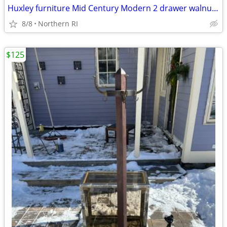
Huxley furniture Mid Century Modern 2 drawer walnut nightstand A112
8/8
Northern RI
$125