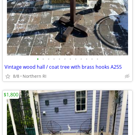
•
•
•
•
•
•
•
•
•
•
•
•
Vintage wood hall / coat tree with brass hooks A255
8/8
Northern RI
$1,800