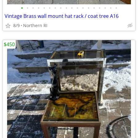
•
•
•
•
•
•
•
•
•
•
•
•
•
•
•
•
•
•
Vintage Brass wall mount hat rack / coat tree A16
8/9
Northern RI
$450