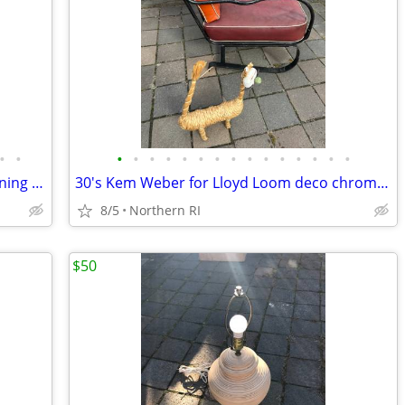
•
•
•
•
•
•
•
•
•
•
•
•
•
•
•
•
•
(2) Upholstered Parson's armchairs / dining chairs A351
30's Kem Weber for Lloyd Loom deco chrome cantilever lounge chair A441
8/5
Northern RI
$50