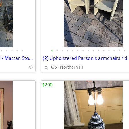
•
•
•
•
•
•
•
•
•
•
•
•
•
•
•
•
•
•
•
•
1980s Post Modern Tessellated / Mactan Stone table lamp A436
8/5
Northern RI
$200