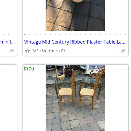
•
•
•
•
•
•
•
•
•
•
•
•
•
•
•
•
•
•
•
•
•
•
•
Vintage Warren Kessler Ginger jar / asian influence table lamp A171
Vintage Mid Century Ribbed Plaster Table Lamp A152
8/5
Northern RI
$100