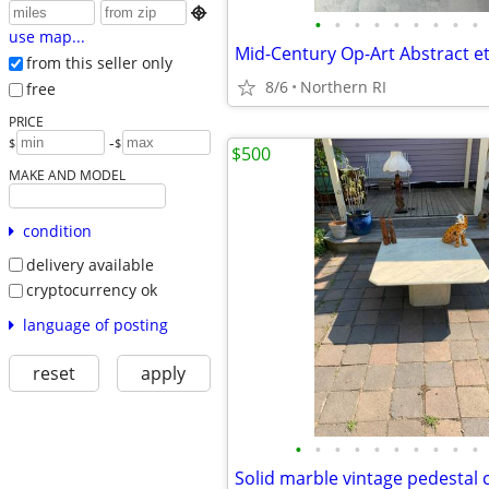

•
•
•
•
•
•
•
•
•
use map...
from this seller only
8/6
Northern RI
free
PRICE
-
$
$
$500
MAKE AND MODEL
condition
delivery available
cryptocurrency ok
language of posting
reset
apply
•
•
•
•
•
•
•
•
•
•