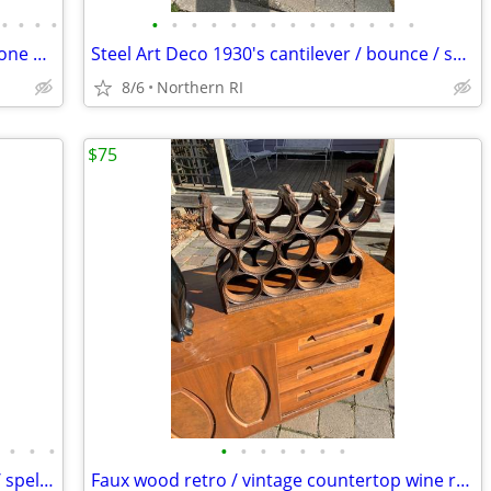
•
•
•
•
•
•
•
•
•
•
•
•
•
•
•
•
•
•
Mid-Century Heywood Wakefield Wishbone Drop Leaf Dining table A476
Steel Art Deco 1930's cantilever / bounce / spring patio rocker A427
8/6
Northern RI
$75
•
•
•
•
•
•
•
•
•
•
Vintage Art Nouveau figural cast metal / spelter lamp A237
Faux wood retro / vintage countertop wine rack A193