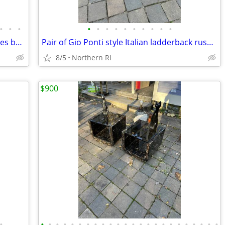
•
•
•
•
•
•
•
•
•
•
•
•
•
Pair of Danish Modern teak nesting tables by Kurt Ostervig A138
Pair of Gio Ponti style Italian ladderback rush seat chairs as-is A243
8/5
Northern RI
$900
•
•
•
•
•
•
•
•
•
•
•
•
•
•
•
•
•
•
•
•
•
•
•
•
•