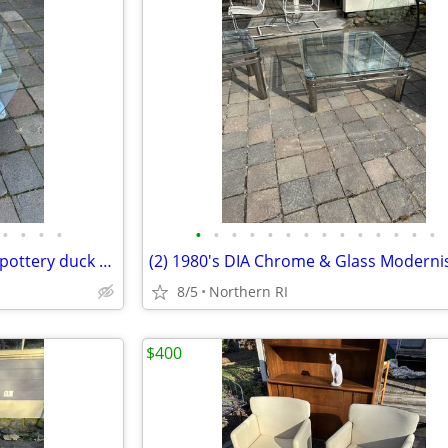
•
•
•
•
•
•
•
•
•
•
•
•
•
•
•
•
•
•
Ken Edwards / Tonala style art pottery duck A462
8/5
Northern RI
$400