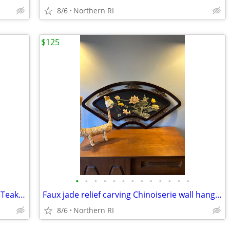
8/6
Northern RI
$125
•
•
•
•
•
•
•
•
•
•
•
•
•
Danish modern Jens Quistgaard Staved Teak Ice Bucket Dansk A457
Faux jade relief carving Chinoiserie wall hanging A245
8/6
Northern RI