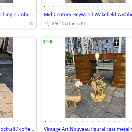
•
•
•
•
•
•
•
•
•
•
•
•
•
•
•
•
•
•
•
•
•
•
•
Mid-Century Op-Art Abstract etching numbered signed Patrick Dupre A479
8/6
Northern RI
$100
•
•
•
•
•
•
•
•
•
•
•
•
•
•
•
•
•
•
•
•
•
Solid marble vintage pedestal cocktail / coffee table A225