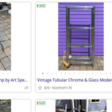
$300
•
•
•
•
•
•
•
•
•
•
•
•
•
•
•
•
•
•
Atomic / Space age Era UFO lamp by Art Specialty Co. A25
8/6
Northern RI
$500