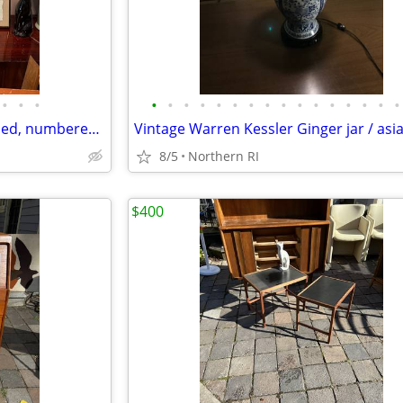
•
•
•
•
•
•
•
•
•
•
•
•
•
•
•
•
•
•
•
Post Modern mixed media signed, numbered art A453
8/5
Northern RI
$400