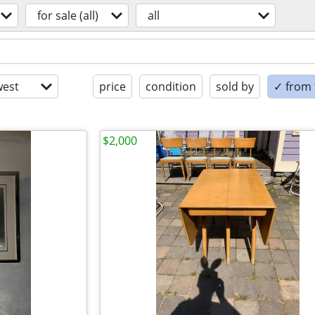
for sale (all)
all
est
price
condition
sold by
✓ from t
$2,000