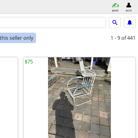
post
acct
his seller only
1 - 9
of 441
$75