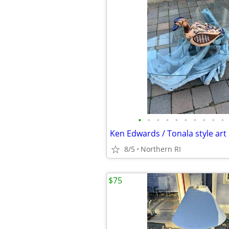
•
•
•
•
•
•
•
•
•
•
8/5
Northern RI
$75