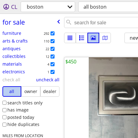
CL
boston
all boston
for sale
furniture
292
new
arts & crafts
110
antiques
22
collectibles
12
$450
materials
4
electronics
1
check all
uncheck all
all
owner
dealer
search titles only
has image
posted today
hide duplicates
MILES FROM LOCATION