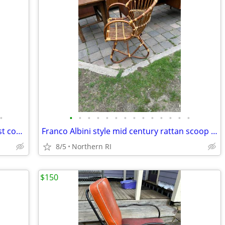
•
•
•
•
•
•
•
•
•
•
•
•
•
•
•
(2) 1980's DIA Chrome & Glass Modernist coffee / side table B49
Franco Albini style mid century rattan scoop chair A3
8/5
Northern RI
$150