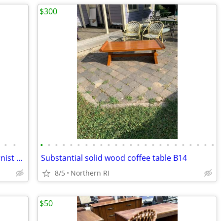
$300
•
•
•
•
•
•
•
•
•
•
•
•
•
•
•
•
•
•
•
•
•
•
•
•
•
•
Vintage Tubular Chrome & Glass Modernist etagere / shelf A175
Substantial solid wood coffee table B14
8/5
Northern RI
$50