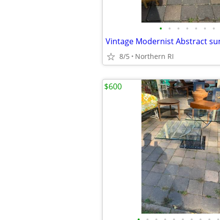
•
•
•
•
•
•
•
Vintage Modernist Abstract su
8/5
Northern RI
$600
•
•
•
•
•
•
•
•
•
•