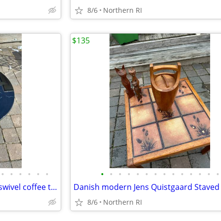
8/6
Northern RI
$135
•
•
•
•
•
•
•
•
•
•
•
•
•
•
•
•
•
•
•
•
Post Modern 80's faux marble swivel coffee table A96
8/6
Northern RI