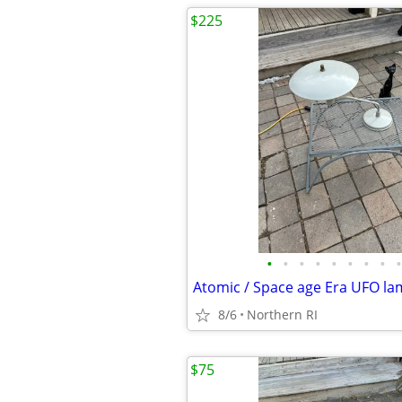
$225
•
•
•
•
•
•
•
•
•
8/6
Northern RI
$75