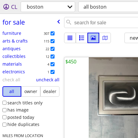
CL
boston
all boston
for sale
furniture
307
new
arts & crafts
115
antiques
22
collectibles
12
$450
materials
4
electronics
1
check all
uncheck all
all
owner
dealer
search titles only
has image
posted today
hide duplicates
MILES FROM LOCATION