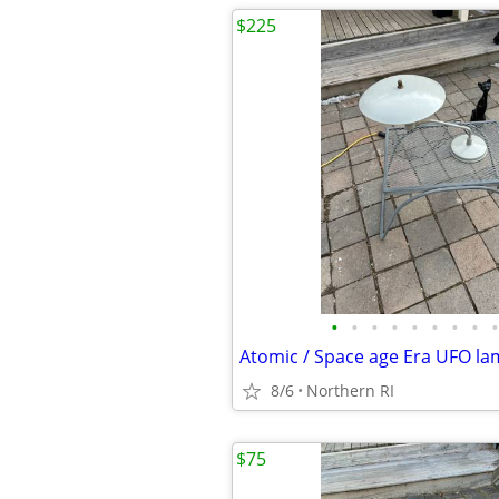
$225
•
•
•
•
•
•
•
•
•
8/6
Northern RI
$75