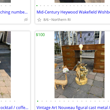
•
•
•
•
•
•
•
•
•
•
•
•
•
•
•
•
•
•
•
•
•
•
•
Mid-Century Op-Art Abstract etching numbered signed Patrick Dupre A479
8/6
Northern RI
$100
•
•
•
•
•
•
•
•
•
•
•
•
•
•
•
•
•
•
•
•
•
Solid marble vintage pedestal cocktail / coffee table A225