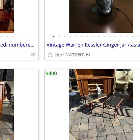
•
•
•
•
•
•
•
•
•
•
•
•
•
•
•
•
•
•
•
Post Modern mixed media signed, numbered art A453
8/5
Northern RI
$400