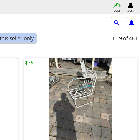
post
acct
his seller only
1 - 9
of 461
$75