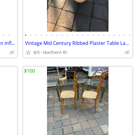
•
•
•
•
•
•
•
•
•
•
•
•
•
•
•
•
•
•
•
•
•
•
•
Vintage Warren Kessler Ginger jar / asian influence table lamp A171
Vintage Mid Century Ribbed Plaster Table Lamp A152
8/5
Northern RI
$100