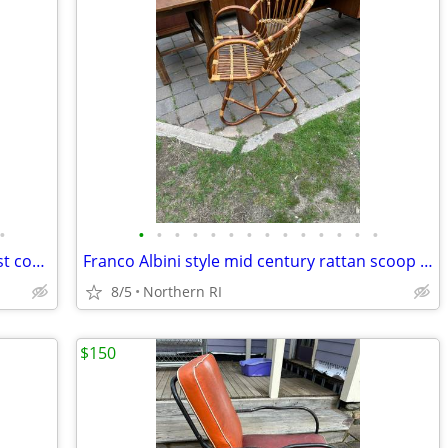
•
•
•
•
•
•
•
•
•
•
•
•
•
•
•
(2) 1980's DIA Chrome & Glass Modernist coffee / side table B49
Franco Albini style mid century rattan scoop chair A3
8/5
Northern RI
$150