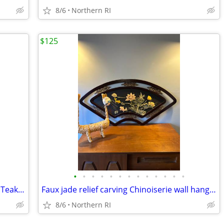
8/6
Northern RI
$125
•
•
•
•
•
•
•
•
•
•
•
•
•
Danish modern Jens Quistgaard Staved Teak Ice Bucket Dansk A457
Faux jade relief carving Chinoiserie wall hanging A245
8/6
Northern RI