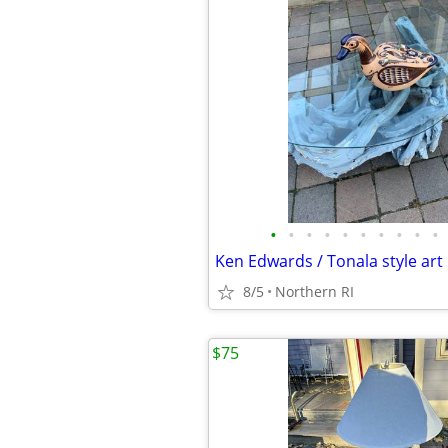
•
•
•
•
•
•
•
•
•
•
8/5
Northern RI
$75