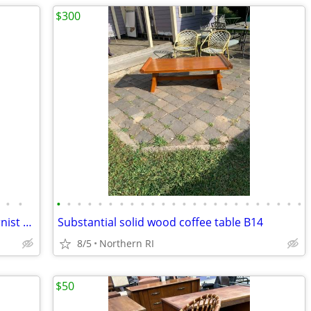
$300
•
•
•
•
•
•
•
•
•
•
•
•
•
•
•
•
•
•
•
•
•
•
•
•
•
•
Vintage Tubular Chrome & Glass Modernist etagere / shelf A175
Substantial solid wood coffee table B14
8/5
Northern RI
$50