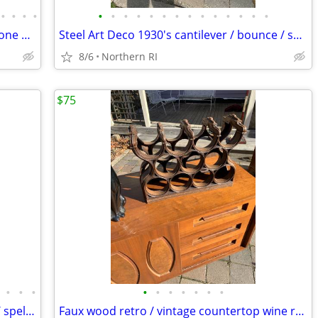
•
•
•
•
•
•
•
•
•
•
•
•
•
•
•
•
•
•
Mid-Century Heywood Wakefield Wishbone Drop Leaf Dining table A476
Steel Art Deco 1930's cantilever / bounce / spring patio rocker A427
8/6
Northern RI
$75
•
•
•
•
•
•
•
•
•
•
Vintage Art Nouveau figural cast metal / spelter lamp A237
Faux wood retro / vintage countertop wine rack A193