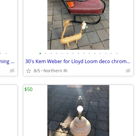
•
•
•
•
•
•
•
•
•
•
•
•
•
•
•
•
•
(2) Upholstered Parson's armchairs / dining chairs A351
30's Kem Weber for Lloyd Loom deco chrome cantilever lounge chair A441
8/5
Northern RI
$50