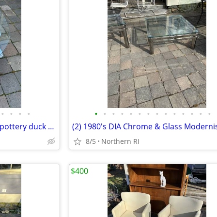
•
•
•
•
•
•
•
•
•
•
•
•
•
•
•
•
•
•
Ken Edwards / Tonala style art pottery duck A462
8/5
Northern RI
$400