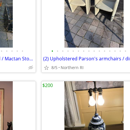
•
•
•
•
•
•
•
•
•
•
•
•
•
•
•
•
•
•
•
•
1980s Post Modern Tessellated / Mactan Stone table lamp A436
8/5
Northern RI
$200