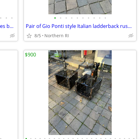
•
•
•
•
•
•
•
•
•
•
•
•
•
Pair of Danish Modern teak nesting tables by Kurt Ostervig A138
Pair of Gio Ponti style Italian ladderback rush seat chairs as-is A243
8/5
Northern RI
$900
•
•
•
•
•
•
•
•
•
•
•
•
•
•
•
•
•
•
•
•
•
•
•
•
•