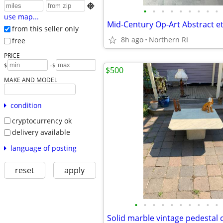

•
•
•
•
•
•
•
•
•
use map...
from this seller only
8h ago
Northern RI
free
PRICE
-
$
$
$500
MAKE AND MODEL
condition
cryptocurrency ok
delivery available
language of posting
reset
apply
•
•
•
•
•
•
•
•
•
•