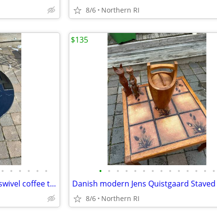
8/6
Northern RI
$135
•
•
•
•
•
•
•
•
•
•
•
•
•
•
•
•
•
•
•
•
Post Modern 80's faux marble swivel coffee table A96
8/6
Northern RI