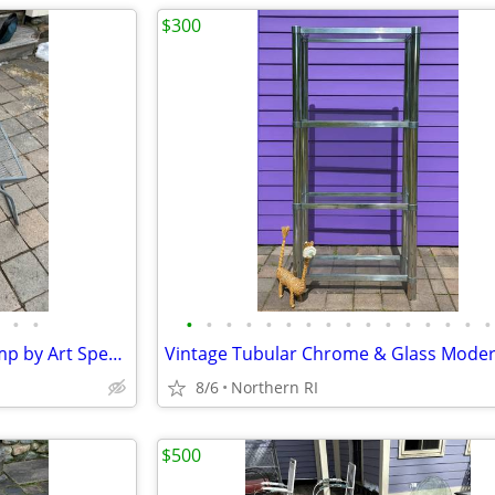
$300
•
•
•
•
•
•
•
•
•
•
•
•
•
•
•
•
•
•
Atomic / Space age Era UFO lamp by Art Specialty Co. A25
8/6
Northern RI
$500