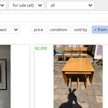
for sale (all)
all
est
price
condition
sold by
✓ from t
$2,000