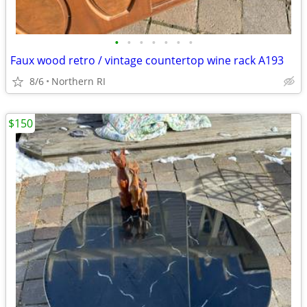
•
•
•
•
•
•
•
Faux wood retro / vintage countertop wine rack A193
8/6
Northern RI
$150