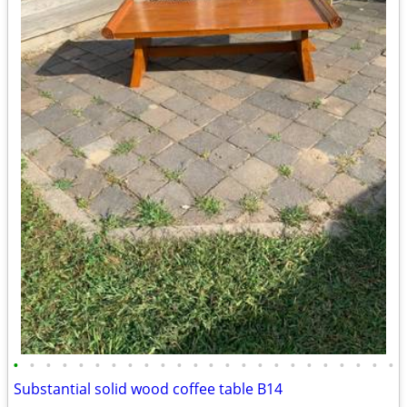
•
•
•
•
•
•
•
•
•
•
•
•
•
•
•
•
•
•
•
•
•
•
•
•
Substantial solid wood coffee table B14