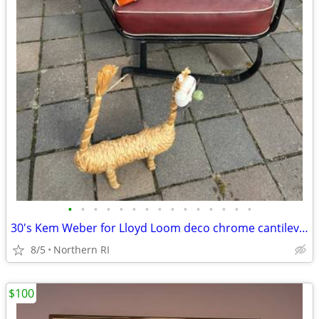
•
•
•
•
•
•
•
•
•
•
•
•
•
•
•
30's Kem Weber for Lloyd Loom deco chrome cantilever lounge chair A441
8/5
Northern RI
$100