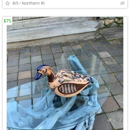
8/5
Northern RI
$75