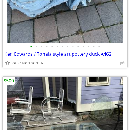
•
•
•
•
•
•
•
•
•
•
•
•
•
•
Ken Edwards / Tonala style art pottery duck A462
8/5
Northern RI
$500