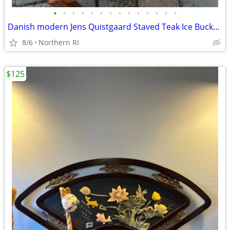
•
•
•
•
•
•
•
•
•
•
•
•
•
•
Danish modern Jens Quistgaard Staved Teak Ice Bucket Dansk A457
8/6
Northern RI
$125