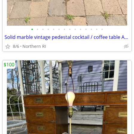
•
•
•
•
•
•
•
•
•
•
•
•
•
•
Solid marble vintage pedestal cocktail / coffee table A225
8/6
Northern RI
$100