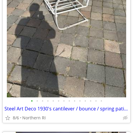
•
•
•
•
•
•
•
•
•
•
•
•
•
•
Steel Art Deco 1930's cantilever / bounce / spring patio rocker A427
8/6
Northern RI