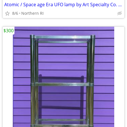
Atomic / Space age Era UFO lamp by Art Specialty Co. A25
8/6
Northern RI
$300