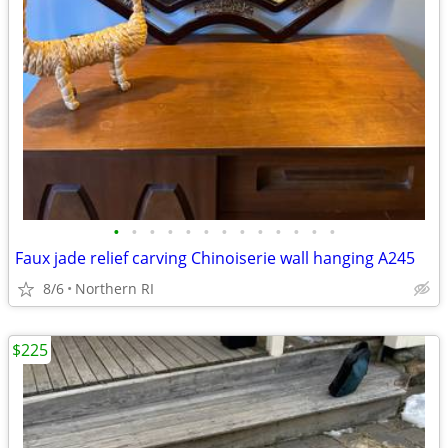
•
•
•
•
•
•
•
•
•
•
•
•
•
Faux jade relief carving Chinoiserie wall hanging A245
8/6
Northern RI
$225