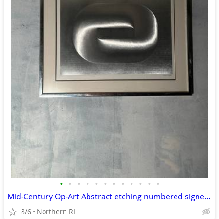
•
•
•
•
•
•
•
•
•
•
•
•
Mid-Century Op-Art Abstract etching numbered signed Patrick Dupre A479
8/6
Northern RI