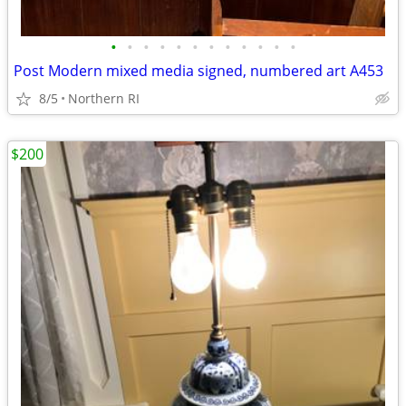
•
•
•
•
•
•
•
•
•
•
•
•
Post Modern mixed media signed, numbered art A453
8/5
Northern RI
$200