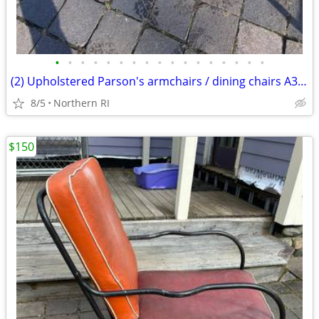
•
•
•
•
•
•
•
•
•
•
•
•
•
•
•
•
•
(2) Upholstered Parson's armchairs / dining chairs A351
8/5
Northern RI
$150