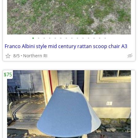
•
•
•
•
•
•
•
•
•
•
•
•
•
•
Franco Albini style mid century rattan scoop chair A3
8/5
Northern RI
$75