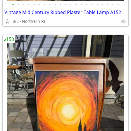
•
•
•
•
•
•
•
•
•
•
•
•
•
•
•
•
•
•
•
•
•
Vintage Mid Century Ribbed Plaster Table Lamp A152
8/5
Northern RI
$150