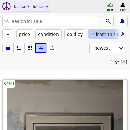
boston
for sale
post
acct
+
price
condition
sold by
✓ from this seller
newest
1
of 441
$450