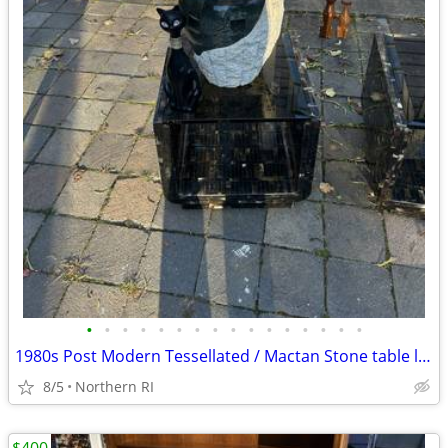
•
•
•
•
•
•
•
•
•
•
•
•
•
•
•
•
1980s Post Modern Tessellated / Mactan Stone table lamp A436
8/5
Northern RI