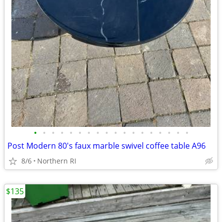
•
•
•
•
•
•
•
•
•
•
•
•
•
•
•
•
•
•
Post Modern 80's faux marble swivel coffee table A96
8/6
Northern RI
$135