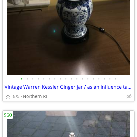
•
•
•
•
•
•
•
•
•
•
•
•
•
•
•
•
•
•
Vintage Warren Kessler Ginger jar / asian influence table lamp A171
8/5
Northern RI
$50