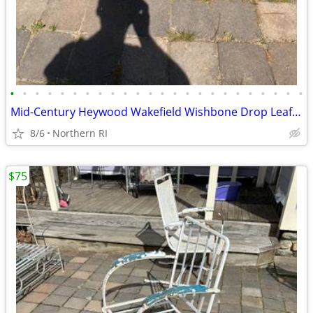
•
•
•
•
•
•
•
•
•
•
•
•
•
•
•
•
•
•
•
•
•
•
•
•
Mid-Century Heywood Wakefield Wishbone Drop Leaf Dining table A476
8/6
Northern RI
$75