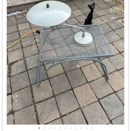
•
•
•
•
•
•
•
•
•
•
•