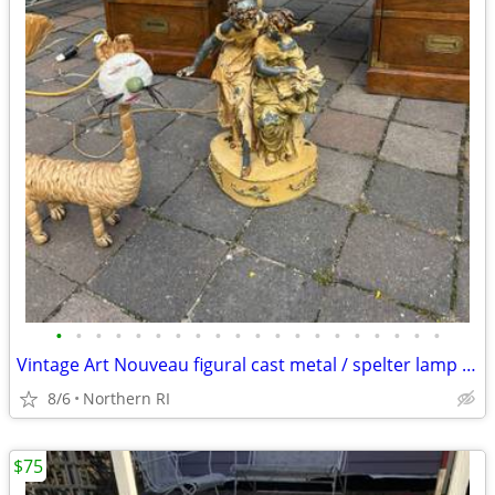
•
•
•
•
•
•
•
•
•
•
•
•
•
•
•
•
•
•
•
•
Vintage Art Nouveau figural cast metal / spelter lamp A237
8/6
Northern RI
$75