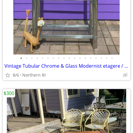
•
•
•
•
•
•
•
•
•
•
•
•
•
•
•
•
•
•
Vintage Tubular Chrome & Glass Modernist etagere / shelf A175
8/6
Northern RI
$300