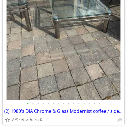
•
•
•
•
•
•
•
•
•
•
•
•
•
•
•
(2) 1980's DIA Chrome & Glass Modernist coffee / side table B49
8/5
Northern RI