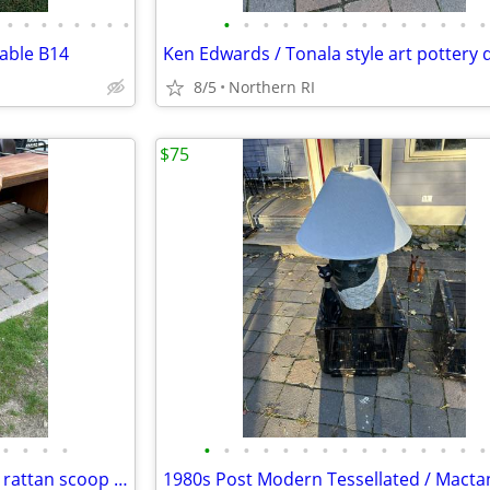
•
•
•
•
•
•
•
•
•
•
•
•
•
•
•
•
•
•
•
•
•
•
table B14
8/5
Northern RI
$75
•
•
•
•
•
•
•
•
•
•
•
•
•
•
•
•
•
•
•
Franco Albini style mid century rattan scoop chair A3