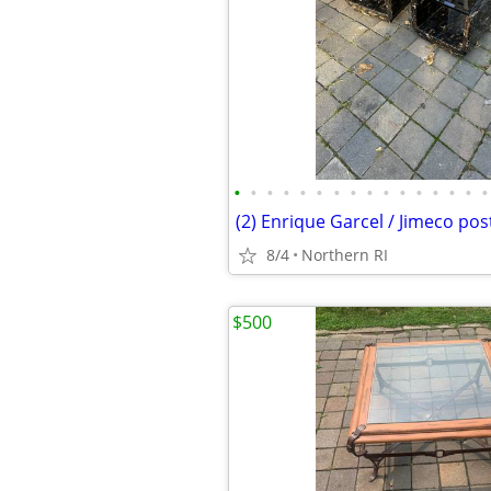
•
•
•
•
•
•
•
•
•
•
•
•
•
•
•
•
8/4
Northern RI
$500