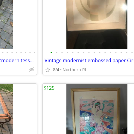
•
•
•
•
•
•
•
•
•
•
•
•
•
•
•
•
•
•
•
•
•
•
•
•
(2) Enrique Garcel / Jimeco postmodern tessellated horn tables B45
8/4
Northern RI
$125