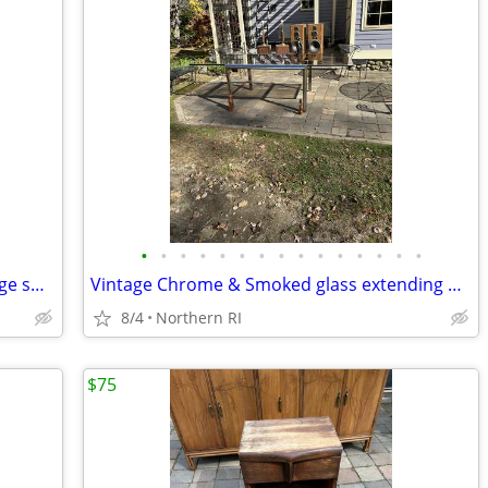
•
•
•
•
•
•
•
•
•
•
•
•
•
•
•
1980's Chrome & Glass Modernist vintage swivel coffee table A21
Vintage Chrome & Smoked glass extending dining table A18
8/4
Northern RI
$75