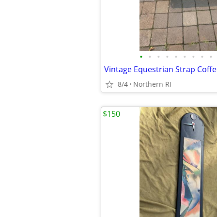
•
•
•
•
•
•
•
•
•
8/4
Northern RI
$150