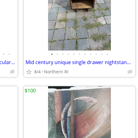
•
•
•
•
•
•
•
•
•
•
•
•
•
Vintage modernist embossed paper Circular Rhythms A240
Mid century unique single drawer nightstand as-is A294
8/4
Northern RI
$100