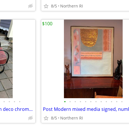
8/5
Northern RI
$100
•
•
•
•
•
•
•
•
•
•
•
•
•
•
•
•
30's Kem Weber for Lloyd Loom deco chrome cantilever lounge chair A441
8/5
Northern RI