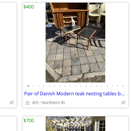
$400
•
•
•
•
•
•
•
•
•
•
•
•
•
•
•
•
•
•
•
Pair of Danish Modern teak nesting tables by Kurt Ostervig A138
8/5
Northern RI
$700