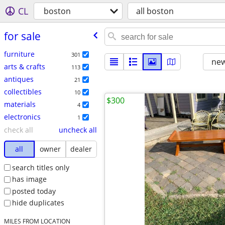
CL
boston
all boston
for sale
furniture
301
new
arts & crafts
113
antiques
21
collectibles
10
$300
materials
4
electronics
1
check all
uncheck all
all
owner
dealer
search titles only
has image
posted today
hide duplicates
MILES FROM LOCATION