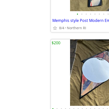
•
•
•
•
•
•
•
•
8/4
Northern RI
$200
•
•
•
•
•
•
•
•
•
•
•
•
•
•