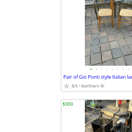
•
•
•
•
•
•
•
•
8/5
Northern RI
$900