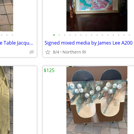
•
•
•
•
•
•
•
•
•
•
•
•
•
•
•
•
•
•
Vintage Equestrian Strap Coffee Table Jacques Adnet style A383
Signed mixed media by James Lee A200
8/4
Northern RI
$125