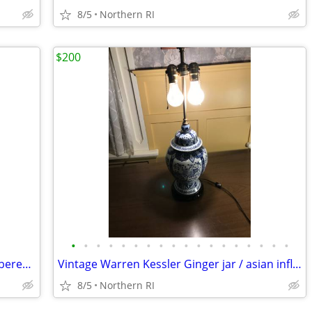
8/5
Northern RI
$200
•
•
•
•
•
•
•
•
•
•
•
•
•
•
•
•
•
•
Post Modern mixed media signed, numbered art A453
Vintage Warren Kessler Ginger jar / asian influence table lamp A171
8/5
Northern RI