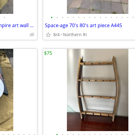
•
•
•
•
•
•
•
•
•
•
•
•
•
•
•
•
•
Memphis style Post Modern Empire art wall clock A17
Space-age 70's 80's art piece A445
8/4
Northern RI
$75
•
•
•
•
•
•
•
•
•
•
•
•
•
•
•
•
•
•
•
•
•
•