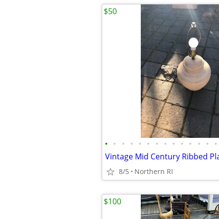
$50
•
•
•
•
•
•
•
•
•
•
•
•
•
•
8/5
Northern RI
$100