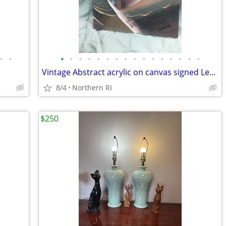
•
•
•
•
•
•
•
•
•
•
•
•
•
•
•
•
•
•
Vintage Abstract acrylic on canvas signed Lee Reynolds A108
8/4
Northern RI
$250