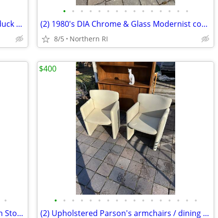
•
•
•
•
•
•
•
•
•
•
•
•
•
•
•
Ken Edwards / Tonala style art pottery duck A462
(2) 1980's DIA Chrome & Glass Modernist coffee / side table B49
8/5
Northern RI
$400
•
•
•
•
•
•
•
•
•
•
•
•
•
•
•
•
•
•
1980s Post Modern Tessellated / Mactan Stone table lamp A436
(2) Upholstered Parson's armchairs / dining chairs A351