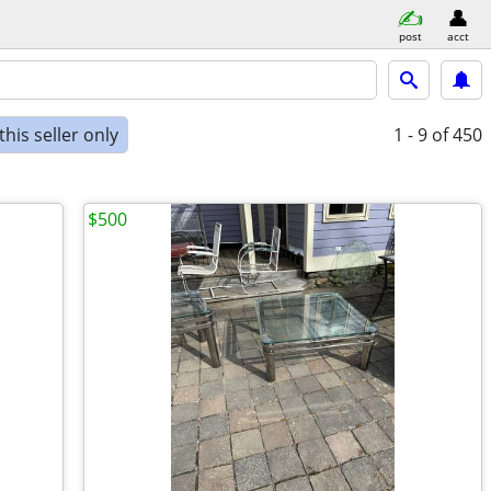
post
acct
his seller only
1 - 9
of 450
$500