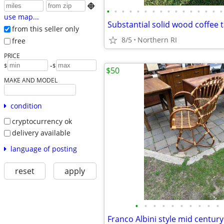

•
•
•
•
•
•
•
•
•
•
•
•
•
•
•
•
use map...
Substantial solid wood coffee 
from this seller only
8/5
Northern RI
free
PRICE
-
$
$
$50
MAKE AND MODEL
condition
cryptocurrency ok
delivery available
language of posting
reset
apply
•
•
•
•
•
•
•
•
•
•