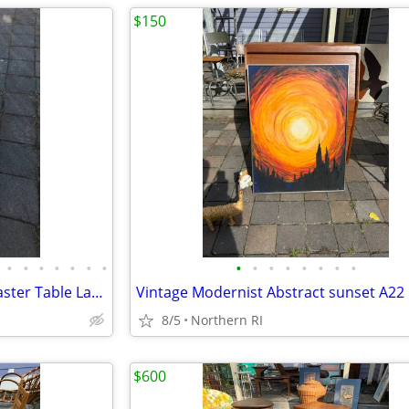
$150
•
•
•
•
•
•
•
•
•
•
•
•
•
•
•
Vintage Mid Century Ribbed Plaster Table Lamp A152
Vintage Modernist Abstract sunset A22
8/5
Northern RI
$600