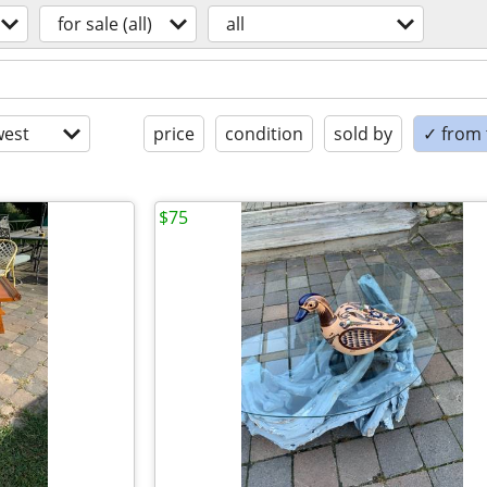
for sale (all)
all
est
price
condition
sold by
✓ from t
$75