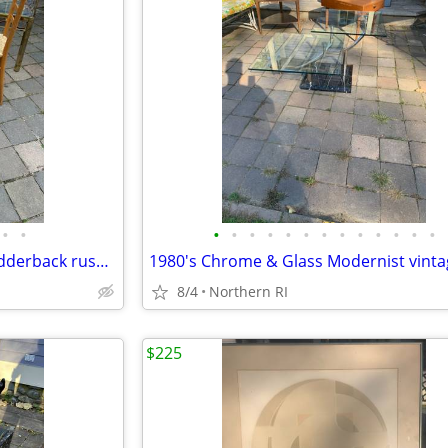
•
•
•
•
•
•
•
•
•
•
•
•
•
•
•
Pair of Gio Ponti style Italian ladderback rush seat chairs as-is A243
8/4
Northern RI
$225