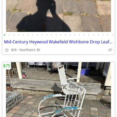
•
•
•
•
•
•
•
•
•
•
•
•
•
•
•
•
•
•
•
•
•
•
•
•
Mid-Century Heywood Wakefield Wishbone Drop Leaf Dining table A476
8/6
Northern RI
$75