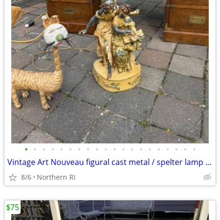
•
•
•
•
•
•
•
•
•
•
•
•
•
•
•
•
•
•
•
•
Vintage Art Nouveau figural cast metal / spelter lamp A237
8/6
Northern RI
$75