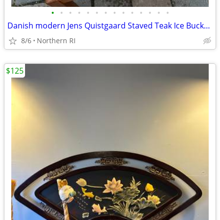
•
•
•
•
•
•
•
•
•
•
•
•
•
•
Danish modern Jens Quistgaard Staved Teak Ice Bucket Dansk A457
8/6
Northern RI
$125