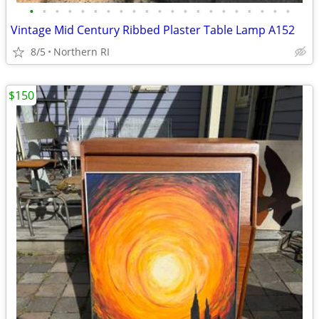
•
•
•
•
•
•
•
•
•
•
•
•
•
•
•
•
•
•
•
•
•
Vintage Mid Century Ribbed Plaster Table Lamp A152
8/5
Northern RI
$150