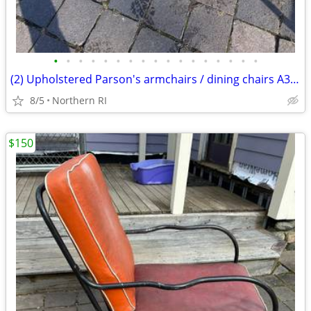
•
•
•
•
•
•
•
•
•
•
•
•
•
•
•
•
•
(2) Upholstered Parson's armchairs / dining chairs A351
8/5
Northern RI
$150