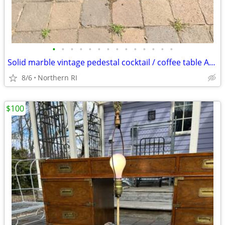
•
•
•
•
•
•
•
•
•
•
•
•
•
•
Solid marble vintage pedestal cocktail / coffee table A225
8/6
Northern RI
$100