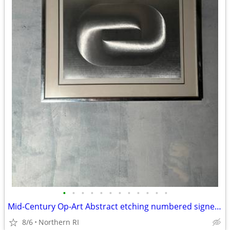
•
•
•
•
•
•
•
•
•
•
•
•
Mid-Century Op-Art Abstract etching numbered signed Patrick Dupre A479
8/6
Northern RI