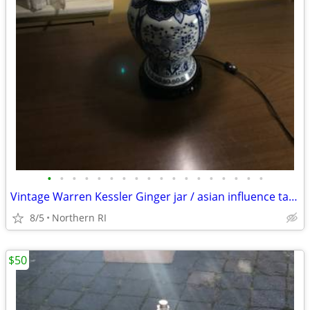
•
•
•
•
•
•
•
•
•
•
•
•
•
•
•
•
•
•
Vintage Warren Kessler Ginger jar / asian influence table lamp A171
8/5
Northern RI
$50