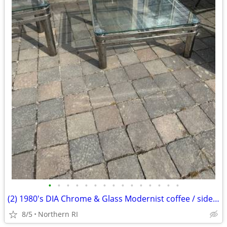
•
•
•
•
•
•
•
•
•
•
•
•
•
•
•
(2) 1980's DIA Chrome & Glass Modernist coffee / side table B49
8/5
Northern RI