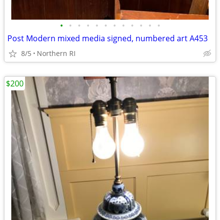
•
•
•
•
•
•
•
•
•
•
•
•
Post Modern mixed media signed, numbered art A453
8/5
Northern RI
$200