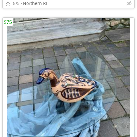
8/5
Northern RI
$75