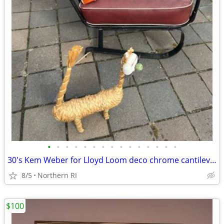
•
•
•
•
•
•
•
•
•
•
•
•
•
•
•
30's Kem Weber for Lloyd Loom deco chrome cantilever lounge chair A441
8/5
Northern RI
$100