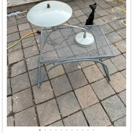
•
•
•
•
•
•
•
•
•
•
•