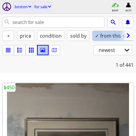
boston
for sale
post
acct
+
price
condition
sold by
✓ from this seller
newest
1
of 441
$450