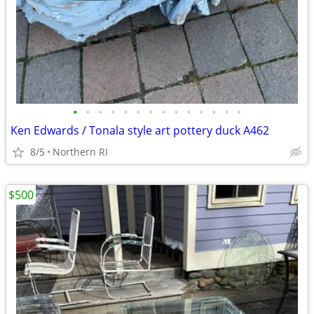
•
•
•
•
•
•
•
•
•
•
•
•
•
•
Ken Edwards / Tonala style art pottery duck A462
8/5
Northern RI
$500