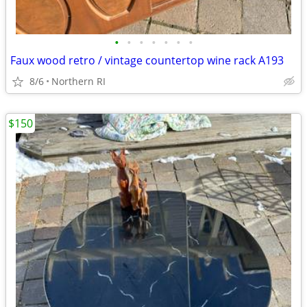
•
•
•
•
•
•
•
Faux wood retro / vintage countertop wine rack A193
8/6
Northern RI
$150