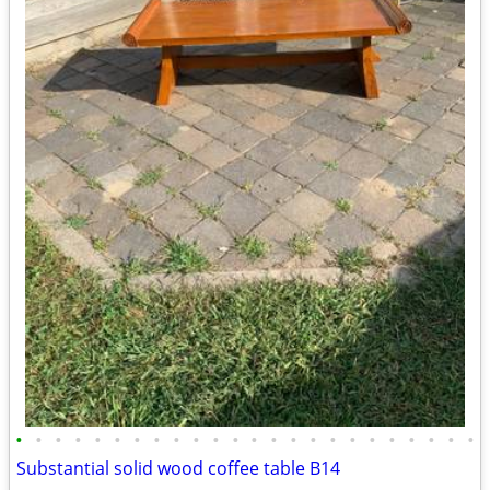
•
•
•
•
•
•
•
•
•
•
•
•
•
•
•
•
•
•
•
•
•
•
•
•
Substantial solid wood coffee table B14