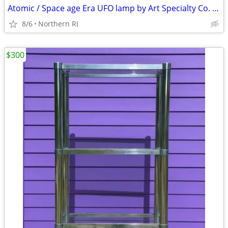
Atomic / Space age Era UFO lamp by Art Specialty Co. A25
8/6
Northern RI
$300