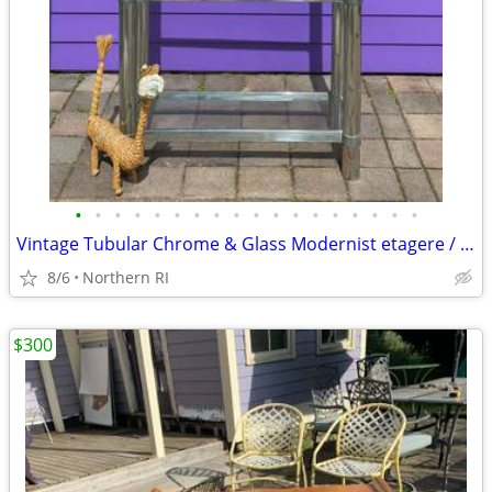
•
•
•
•
•
•
•
•
•
•
•
•
•
•
•
•
•
•
Vintage Tubular Chrome & Glass Modernist etagere / shelf A175
8/6
Northern RI
$300