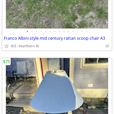
•
•
•
•
•
•
•
•
•
•
•
•
•
•
Franco Albini style mid century rattan scoop chair A3
8/5
Northern RI
$75