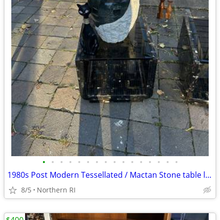
•
•
•
•
•
•
•
•
•
•
•
•
•
•
•
•
1980s Post Modern Tessellated / Mactan Stone table lamp A436
8/5
Northern RI