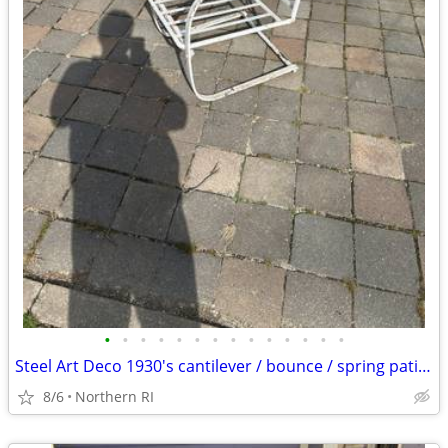
•
•
•
•
•
•
•
•
•
•
•
•
•
•
Steel Art Deco 1930's cantilever / bounce / spring patio rocker A427
8/6
Northern RI