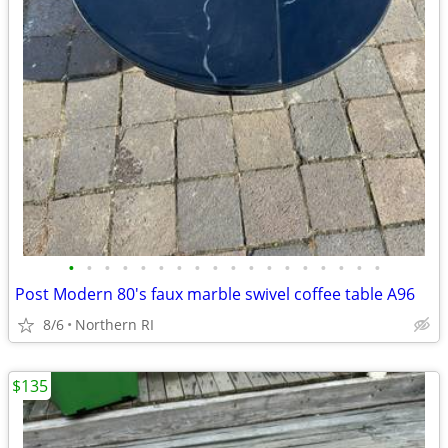
•
•
•
•
•
•
•
•
•
•
•
•
•
•
•
•
•
•
Post Modern 80's faux marble swivel coffee table A96
8/6
Northern RI
$135