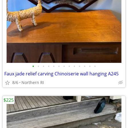
•
•
•
•
•
•
•
•
•
•
•
•
•
Faux jade relief carving Chinoiserie wall hanging A245
8/6
Northern RI
$225