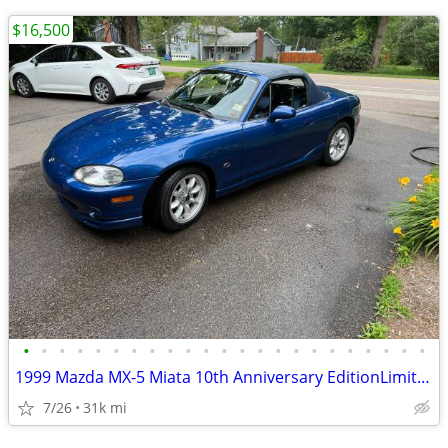
$16,500
•
•
•
•
•
•
•
•
•
•
•
•
•
•
•
•
•
•
•
•
•
•
•
1999 Mazda MX-5 Miata 10th Anniversary EditionLimited Production – Onl
7/26
31k mi