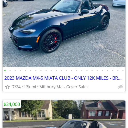
•
•
•
•
•
•
•
•
•
•
•
•
•
•
•
•
•
•
•
•
•
•
•
•
2023 MAZDA MX-5 MIATA CLUB - ONLY 12K MILES - BREMBO/BBS/RECARO PACK
7/24
13k mi
Millbury Ma - Gover Sales
$34,000