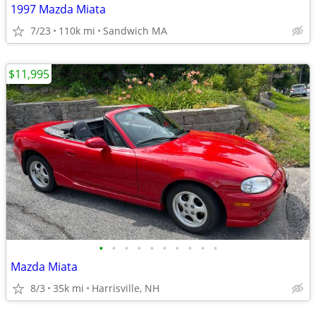
1997 Mazda Miata
7/23
110k mi
Sandwich MA
$11,995
•
•
•
•
•
•
•
•
•
•
Mazda Miata
8/3
35k mi
Harrisville, NH