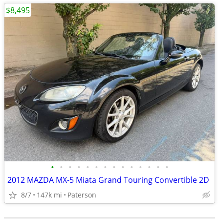
$8,495
•
•
•
•
•
•
•
•
•
•
•
•
•
•
2012 MAZDA MX-5 Miata Grand Touring Convertible 2D
8/7
147k mi
Paterson