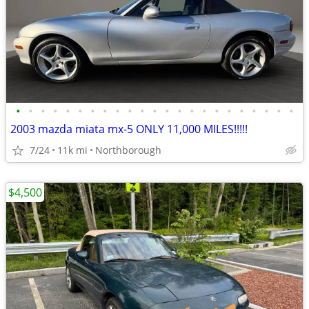
•
•
•
•
•
•
•
•
•
•
•
•
•
•
•
•
•
•
•
•
•
•
•
2003 mazda miata mx-5 ONLY 11,000 MILES!!!!!
7/24
11k mi
Northborough
$4,500