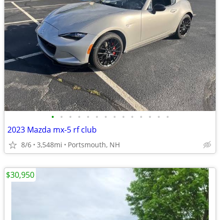
•
•
•
•
•
•
•
•
•
•
•
•
•
•
2023 Mazda mx-5 rf club
8/6
3,548mi
Portsmouth, NH
$30,950