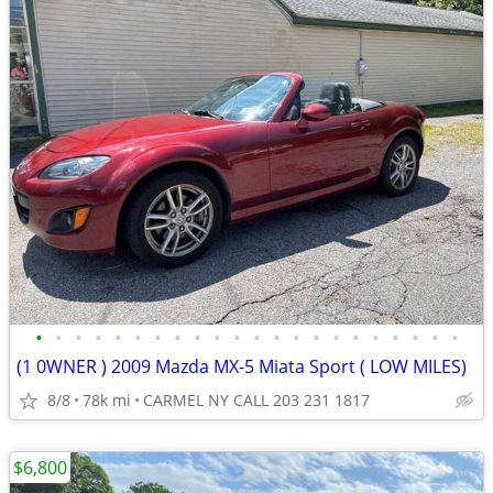
•
•
•
•
•
•
•
•
•
•
•
•
•
•
•
•
•
•
•
•
•
•
(1 0WNER ) 2009 Mazda MX-5 Miata Sport ( LOW MILES)
8/8
78k mi
CARMEL NY CALL 203 231 1817
$6,800