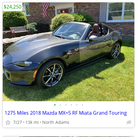
$24,250
•
•
•
•
•
•
1275 Miles 2018 Mazda MX=5 RF Miata Grand Touring
7/27
13k mi
North Adams