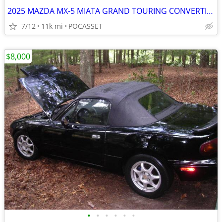
2025 MAZDA MX-5 MIATA GRAND TOURING CONVERTIBLE
7/12
11k mi
POCASSET
$8,000
•
•
•
•
•
•