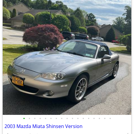
•
•
•
•
•
•
•
•
•
•
•
•
•
•
•
•
•
2003 Mazda Miata Shinsen Version