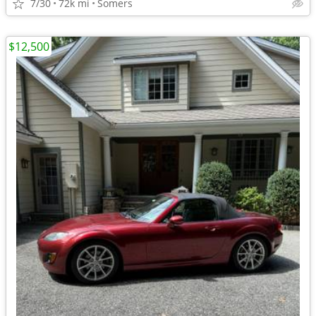
7/30
72k mi
Somers
$12,500