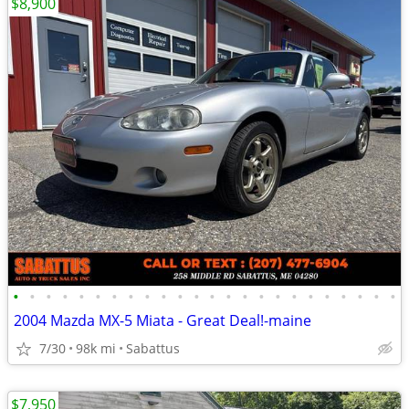
$8,900
•
•
•
•
•
•
•
•
•
•
•
•
•
•
•
•
•
•
•
•
•
•
•
•
2004 Mazda MX-5 Miata - Great Deal!-maine
7/30
98k mi
Sabattus
$7,950