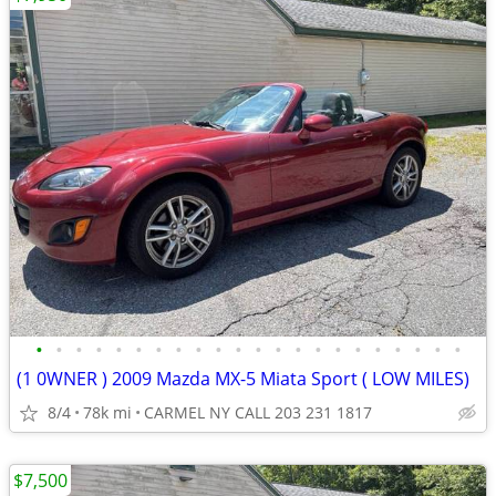
•
•
•
•
•
•
•
•
•
•
•
•
•
•
•
•
•
•
•
•
•
•
(1 0WNER ) 2009 Mazda MX-5 Miata Sport ( LOW MILES)
8/4
78k mi
CARMEL NY CALL 203 231 1817
$7,500