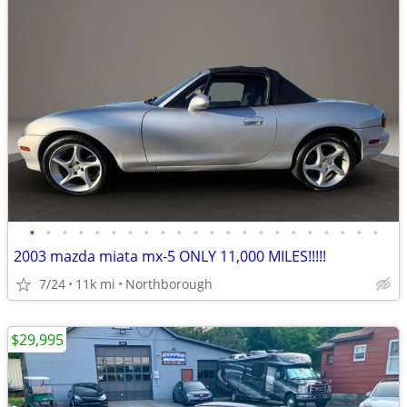
•
•
•
•
•
•
•
•
•
•
•
•
•
•
•
•
•
•
•
•
•
•
2003 mazda miata mx-5 ONLY 11,000 MILES!!!!!
7/24
11k mi
Northborough
$29,995