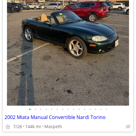
•
•
•
•
•
•
•
•
•
•
•
•
•
•
•
2002 Miata Manual Convertible Nardi Torino
7/28
144k mi
Maspeth