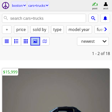
boston
cars+trucks
post
acct
+
price
sold by
type
model year
fuel
newest
1 - 2
of 18
$15,999