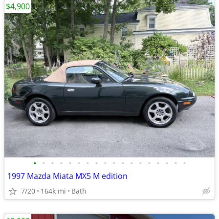
$4,900
•
•
•
•
•
•
•
•
•
•
•
•
•
•
•
•
•
•
1997 Mazda Miata MX5 M edition
7/20
164k mi
Bath