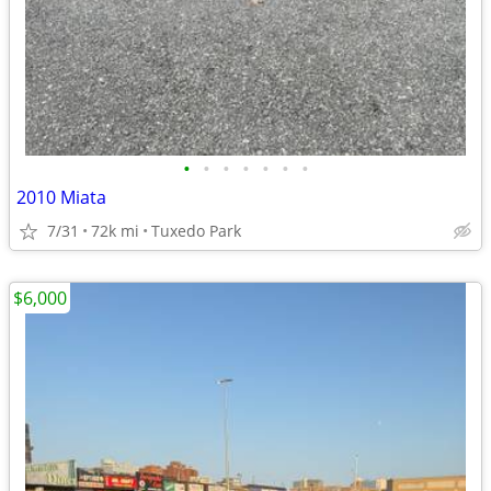
•
•
•
•
•
•
•
2010 Miata
7/31
72k mi
Tuxedo Park
$6,000