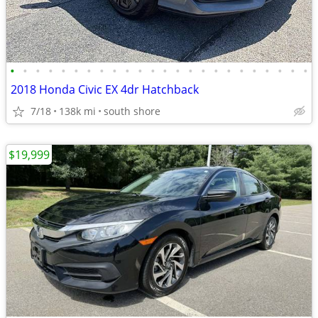
•
•
•
•
•
•
•
•
•
•
•
•
•
•
•
•
•
•
•
•
•
•
•
•
2018 Honda Civic EX 4dr Hatchback
7/18
138k mi
south shore
$19,999