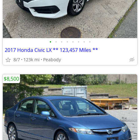
•
•
•
•
•
•
•
•
2017 Honda Civic LX ** 123,457 Miles **
8/7
123k mi
Peabody
$8,500