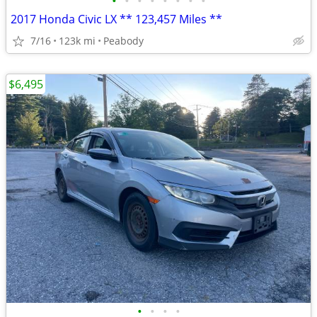
•
•
•
•
•
•
•
•
2017 Honda Civic LX ** 123,457 Miles **
7/16
123k mi
Peabody
$6,495
•
•
•
•