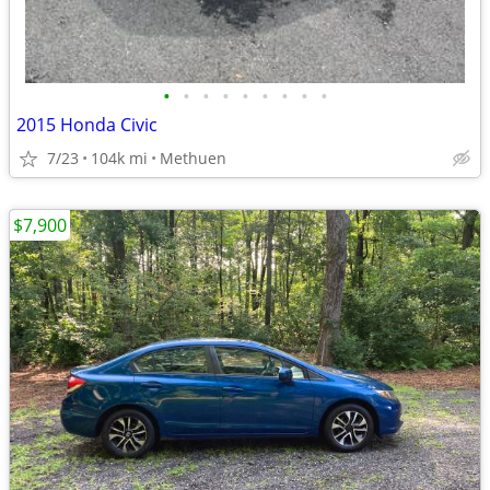
•
•
•
•
•
•
•
•
•
2015 Honda Civic
7/23
104k mi
Methuen
$7,900