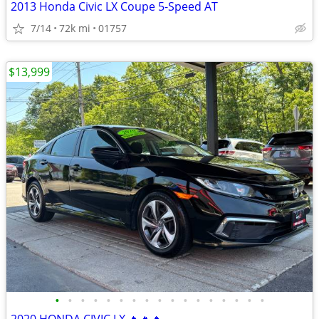
2013 Honda Civic LX Coupe 5-Speed AT
7/14
72k mi
01757
$13,999
•
•
•
•
•
•
•
•
•
•
•
•
•
•
•
•
•