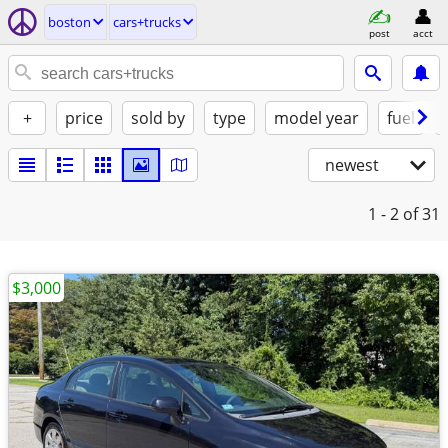
boston
cars+trucks
post
acct
+
price
sold by
type
model year
fuel
newest
1 - 2
of 31
$3,000