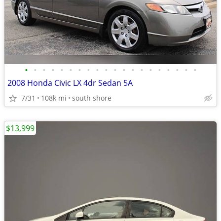
•
•
•
•
•
•
•
•
•
•
•
•
•
•
•
•
•
•
•
•
2008 Honda Civic LX 4dr Sedan 5A
7/31
108k mi
south shore
$13,999