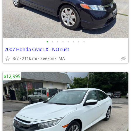
•
•
•
•
•
•
•
•
2007 Honda Civic LX - NO rust
8/7
211k mi
Seekonk, MA
$12,995