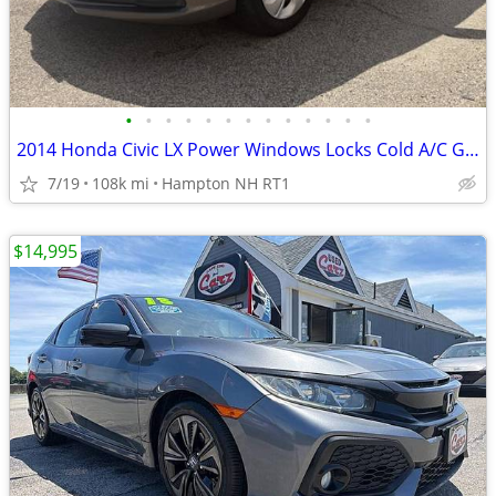
•
•
•
•
•
•
•
•
•
•
•
•
•
2014 Honda Civic LX Power Windows Locks Cold A/C Great on Gas Clean
7/19
108k mi
Hampton NH RT1
$14,995