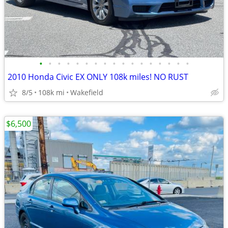
•
•
•
•
•
•
•
•
•
•
•
•
•
•
•
•
•
2010 Honda Civic EX ONLY 108k miles! NO RUST
8/5
108k mi
Wakefield
$6,500