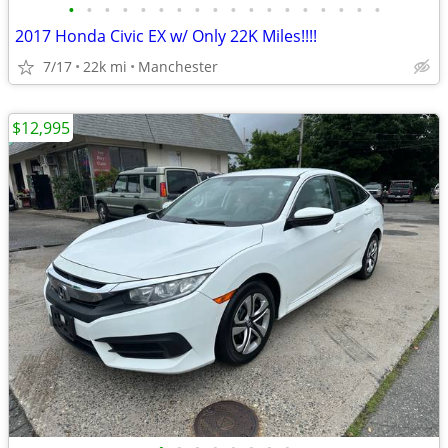
•
•
•
•
•
•
•
•
•
•
•
•
•
•
•
•
•
•
2017 Honda Civic EX w/ Only 22K Miles!!!!
7/17
22k mi
Manchester
$12,995