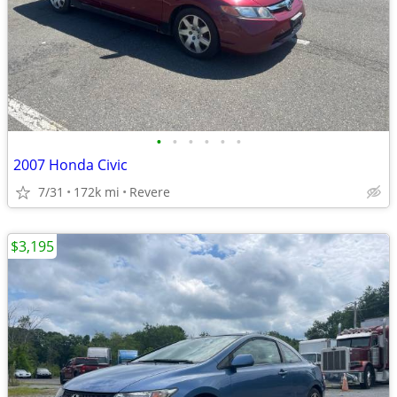
•
•
•
•
•
•
2007 Honda Civic
7/31
172k mi
Revere
$3,195