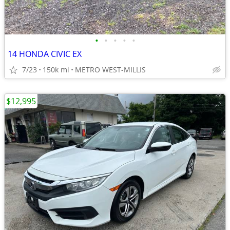
•
•
•
•
•
14 HONDA CIVIC EX
7/23
150k mi
METRO WEST-MILLIS
$12,995