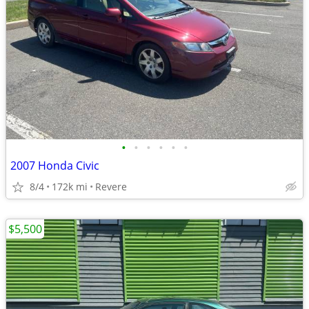
•
•
•
•
•
•
2007 Honda Civic
8/4
172k mi
Revere
$5,500