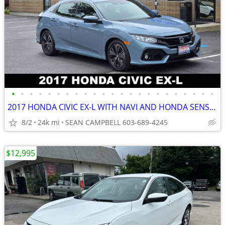
•
•
•
•
•
•
•
•
•
•
•
•
•
•
•
•
•
•
•
•
•
•
•
2017 HONDA CIVIC EX-L WITH NAVI AND HONDA SENSING
8/2
24k mi
SEAN CAMPBELL 603-689-4245
$12,995