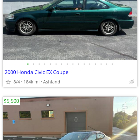
•
•
•
•
•
•
•
•
•
•
•
•
•
•
•
•
2000 Honda Civic EX Coupe
8/4
184k mi
Ashland
$5,500