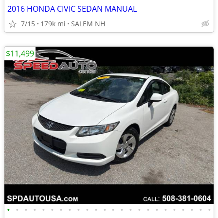
2016 HONDA CIVIC SEDAN MANUAL
7/15
179k mi
SALEM NH
$11,499
•
•
•
•
•
•
•
•
•
•
•
•
•
•
•
•
•
•
•
•
•
•
•
•