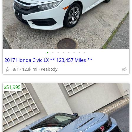
•
•
•
•
•
•
•
•
2017 Honda Civic LX ** 123,457 Miles **
8/1
123k mi
Peabody
$51,995