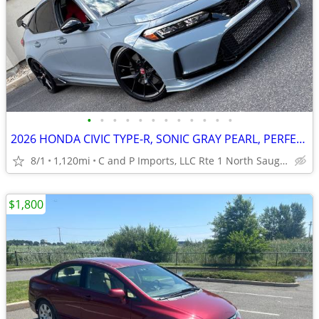
•
•
•
•
•
•
•
•
•
•
•
•
2026 HONDA CIVIC TYPE-R, SONIC GRAY PEARL, PERFECT, ONLY 1K MILES!
8/1
1,120mi
C and P Imports, LLC Rte 1 North Saugus 781-231-3100
$1,800