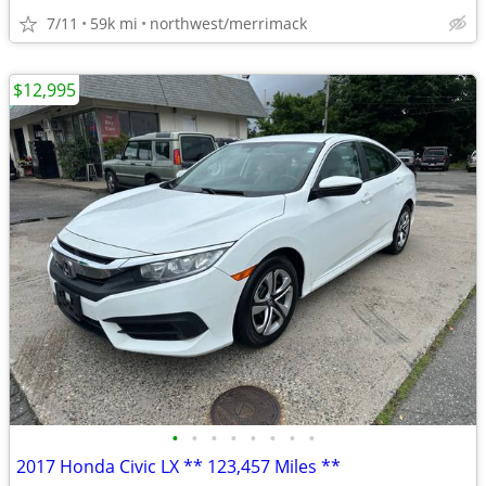
7/11
59k mi
northwest/merrimack
$12,995
•
•
•
•
•
•
•
•
2017 Honda Civic LX ** 123,457 Miles **