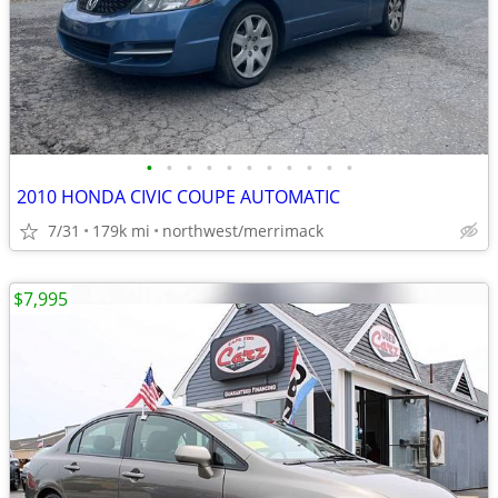
•
•
•
•
•
•
•
•
•
•
•
2010 HONDA CIVIC COUPE AUTOMATIC
7/31
179k mi
northwest/merrimack
$7,995