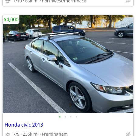
7/10
66k mi
northwest/merrimack
$4,000
•
•
•
•
Honda civic 2013
7/9
235k mi
Framingham