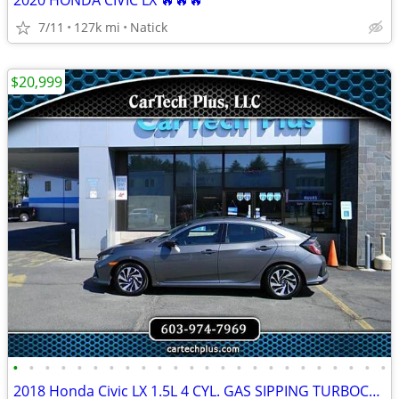
2020 HONDA CIVIC LX 🔥🔥🔥
7/11
127k mi
Natick
$20,999
•
•
•
•
•
•
•
•
•
•
•
•
•
•
•
•
•
•
•
•
•
•
•
•
2018 Honda Civic LX 1.5L 4 CYL. GAS SIPPING TURBOCHARGED HATCHBACK