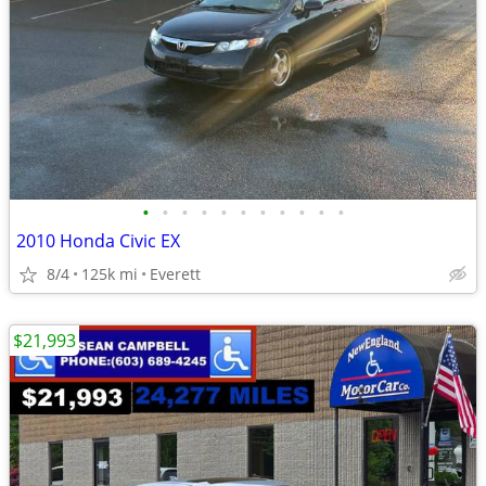
•
•
•
•
•
•
•
•
•
•
•
2010 Honda Civic EX
8/4
125k mi
Everett
$21,993