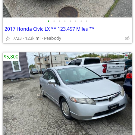
•
•
•
•
•
•
•
•
2017 Honda Civic LX ** 123,457 Miles **
7/23
123k mi
Peabody
$5,800