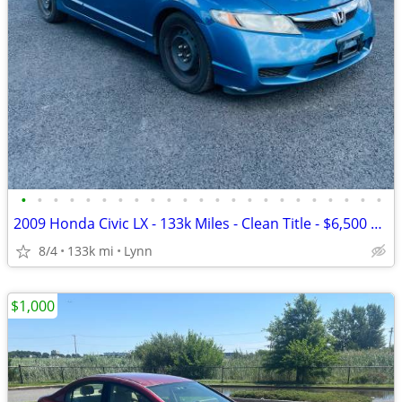
•
•
•
•
•
•
•
•
•
•
•
•
•
•
•
•
•
•
•
•
•
•
•
2009 Honda Civic LX - 133k Miles - Clean Title - $6,500 OBO
8/4
133k mi
Lynn
$1,000