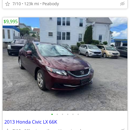
7/10
123k mi
Peabody
$9,995
•
•
•
•
•
•
2013 Honda Civic LX 66K