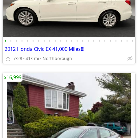
•
•
•
•
•
•
•
•
•
•
•
•
•
•
•
•
•
•
•
•
•
•
•
•
2012 Honda Civic EX 41,000 Miles!!!!
7/28
41k mi
Northborough
$16,999