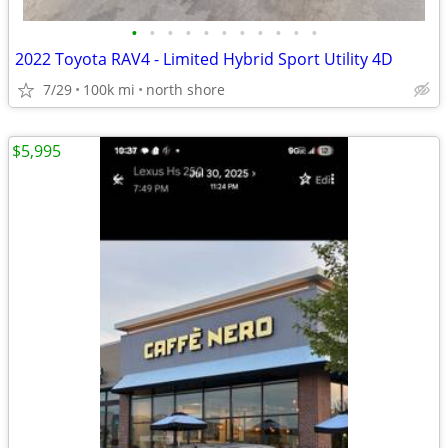
•
•
•
•
•
•
•
•
•
•
•
2022 Toyota RAV4 - Limited Hybrid Sport Utility 4D
7/29
100k mi
north shore
$5,995