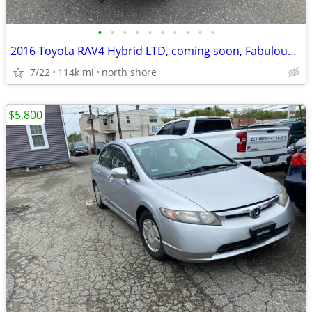
•
•
•
•
•
•
•
•
•
•
2016 Toyota RAV4 Hybrid LTD, coming soon, Fabulous Cond. call 1ST
7/22
114k mi
north shore
$5,800