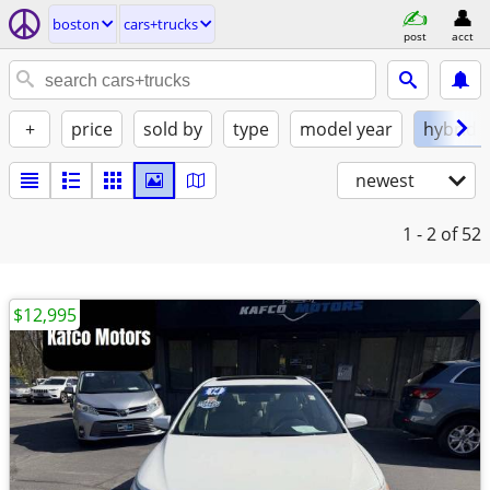
boston
cars+trucks
post
acct
+
price
sold by
type
model year
hybrid
newest
1 - 2
of 52
$12,995