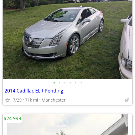
•
•
•
•
•
•
2014 Cadillac ELR Pending
7/29
71k mi
Manchester
$24,999