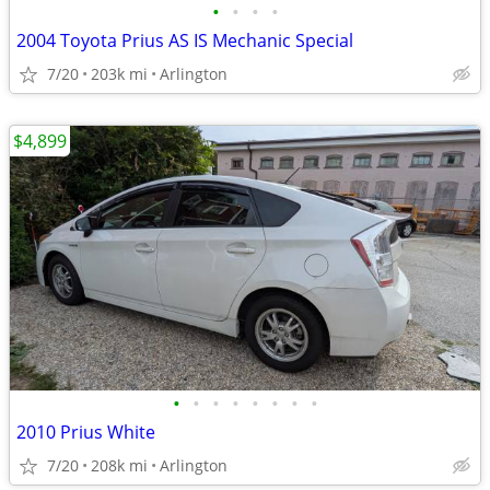
•
•
•
•
2004 Toyota Prius AS IS Mechanic Special
7/20
203k mi
Arlington
$4,899
•
•
•
•
•
•
•
•
2010 Prius White
7/20
208k mi
Arlington