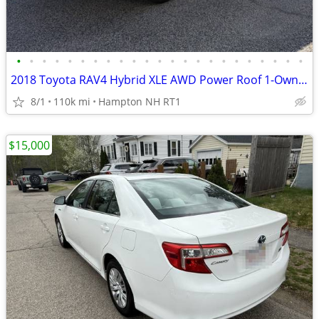
•
•
•
•
•
•
•
•
•
•
•
•
•
•
•
•
•
•
•
•
•
•
•
2018 Toyota RAV4 Hybrid XLE AWD Power Roof 1-Owner Clean
8/1
110k mi
Hampton NH RT1
$15,000