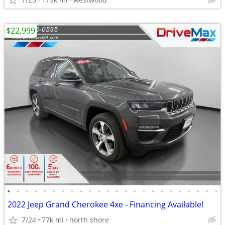
$22,999
•
•
•
•
•
•
•
•
•
•
•
•
•
•
•
•
•
•
•
•
•
•
•
•
2022 Jeep Grand Cherokee 4xe - Financing Available!
7/24
77k mi
north shore