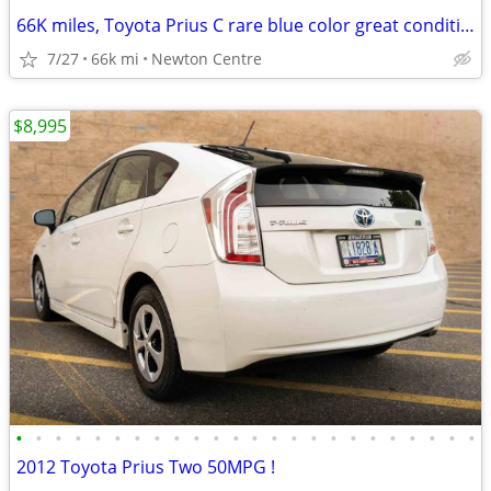
66K miles, Toyota Prius C rare blue color great condition!
7/27
66k mi
Newton Centre
$8,995
•
•
•
•
•
•
•
•
•
•
•
•
•
•
•
•
•
•
•
•
•
•
•
•
2012 Toyota Prius Two 50MPG !