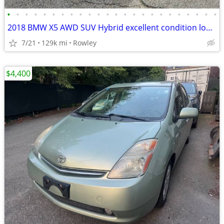
•
•
•
•
•
•
•
•
•
•
•
•
•
•
•
•
•
•
•
•
•
•
•
•
2018 BMW X5 AWD SUV Hybrid excellent condition low price!
7/21
129k mi
Rowley
$4,400