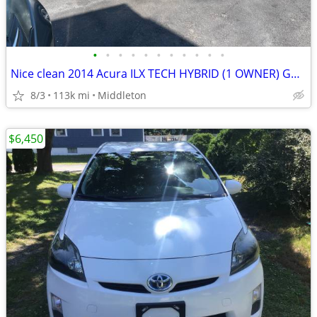
•
•
•
•
•
•
•
•
•
•
•
Nice clean 2014 Acura ILX TECH HYBRID (1 OWNER) GAS SAVER
8/3
113k mi
Middleton
$6,450