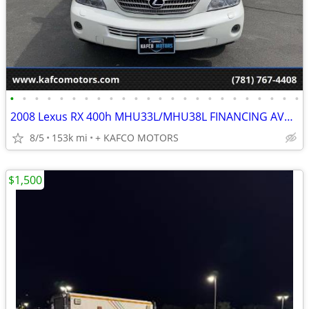
•
•
•
•
•
•
•
•
•
•
•
•
•
•
•
•
•
•
•
•
•
•
•
•
2008 Lexus RX 400h MHU33L/MHU38L FINANCING AVAILABLE!!
8/5
153k mi
+ KAFCO MOTORS
$1,500