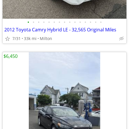
•
•
•
•
•
•
•
•
•
•
•
•
•
•
•
2012 Toyota Camry Hybrid LE - 32,565 Original Miles
7/31
33k mi
Milton
$6,450