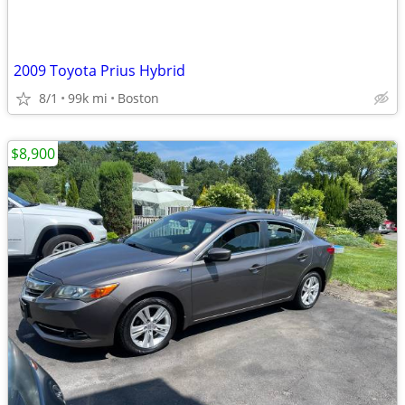
2009 Toyota Prius Hybrid
8/1
99k mi
Boston
$8,900