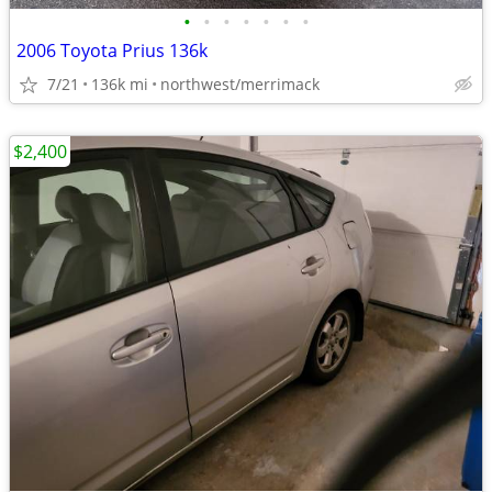
•
•
•
•
•
•
•
2006 Toyota Prius 136k
7/21
136k mi
northwest/merrimack
$2,400