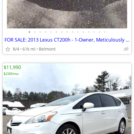
•
•
•
•
•
•
•
•
•
•
•
•
•
•
•
FOR SALE: 2013 Lexus CT200h - 1-Owner, Meticulously Maintained
8/4
61k mi
Belmont
$11,990
$249/mo