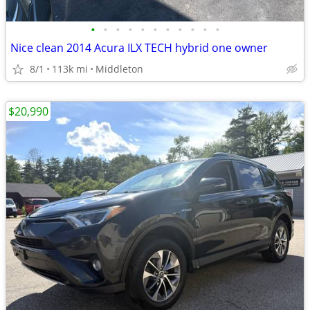
•
•
•
•
•
•
•
•
•
•
•
Nice clean 2014 Acura ILX TECH hybrid one owner
8/1
113k mi
Middleton
$20,990