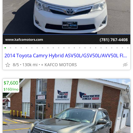
•
•
•
•
•
•
•
•
•
•
•
•
•
•
•
•
•
•
•
•
•
•
•
•
2014 Toyota Camry Hybrid ASV50L/GSV50L/AVV50L FINANCING AVAILABLE!!
8/5
130k mi
+ KAFCO MOTORS
$7,600
$160/mo