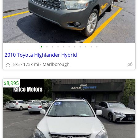
•
•
•
•
•
•
•
•
•
•
•
2010 Toyota Highlander Hybrid
8/5
173k mi
Marlborough
$8,995