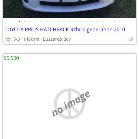
•
•
•
•
•
•
•
•
•
•
•
•
•
•
•
•
•
•
•
TOYOTA PRIUS HATCHBACK 3 third generation 2010
8/3
148k mi
Buzzards Bay
$5,500
no image