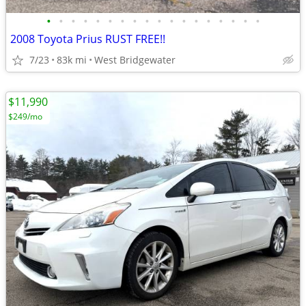
•
•
•
•
•
•
•
•
•
•
•
•
•
•
•
•
•
•
2008 Toyota Prius RUST FREE!!
7/23
83k mi
West Bridgewater
$11,990
$249/mo