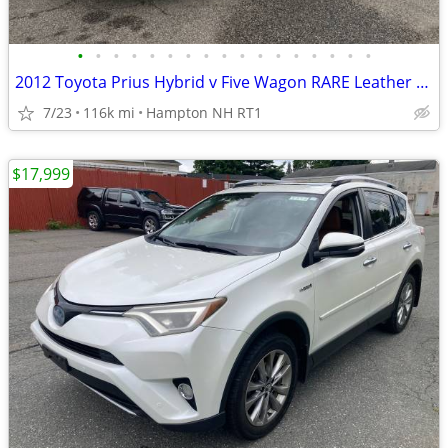
•
•
•
•
•
•
•
•
•
•
•
•
•
•
•
•
•
2012 Toyota Prius Hybrid v Five Wagon RARE Leather Clean No Rust
7/23
116k mi
Hampton NH RT1
$17,999