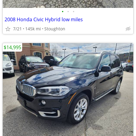
•
•
•
2008 Honda Civic Hybrid low miles
7/21
145k mi
Stoughton
$14,995