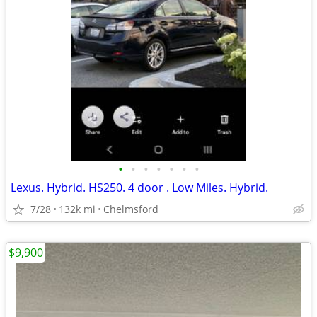
•
•
•
•
•
•
•
Lexus. Hybrid. HS250. 4 door . Low Miles. Hybrid.
7/28
132k mi
Chelmsford
$9,900