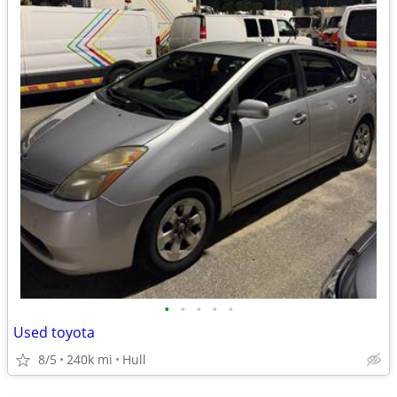
•
•
•
•
•
Used toyota
8/5
240k mi
Hull