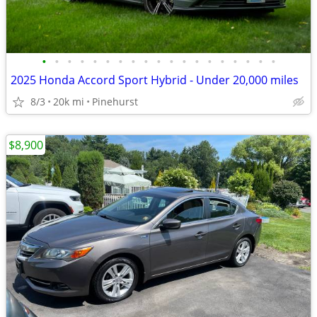
•
•
•
•
•
•
•
•
•
•
•
•
•
•
•
•
•
•
•
2025 Honda Accord Sport Hybrid - Under 20,000 miles
8/3
20k mi
Pinehurst
$8,900