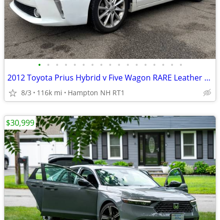
•
•
•
•
•
•
•
•
•
•
•
•
•
•
•
•
•
2012 Toyota Prius Hybrid v Five Wagon RARE Leather Clean No Rust
8/3
116k mi
Hampton NH RT1
$30,999