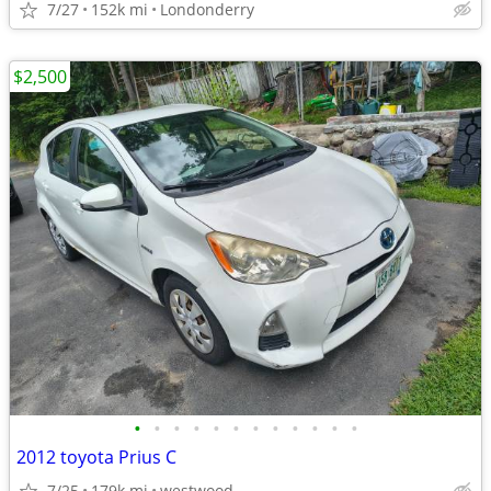
7/27
152k mi
Londonderry
$2,500
•
•
•
•
•
•
•
•
•
•
•
•
2012 toyota Prius C
7/25
179k mi
westwood