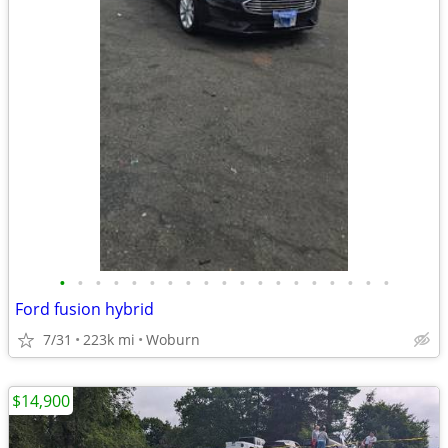
•
•
•
•
•
•
•
•
•
•
•
•
•
•
•
•
•
•
•
Ford fusion hybrid
7/31
223k mi
Woburn
$14,900