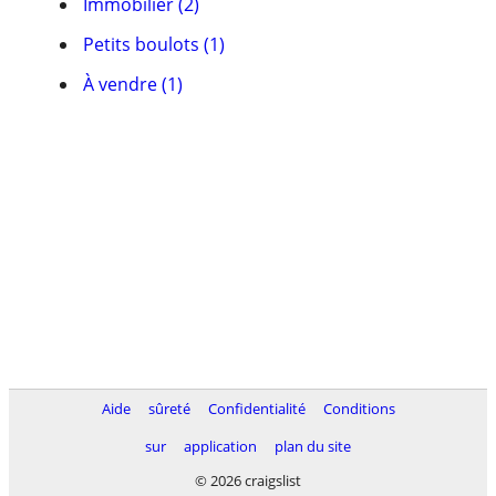
Immobilier (2)
Petits boulots (1)
À vendre (1)
Aide
sûreté
Confidentialité
Conditions
sur
application
plan du site
© 2026 craigslist