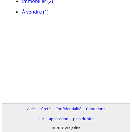
Immobilier (2)
À vendre (1)
Aide
sûreté
Confidentialité
Conditions
sur
application
plan du site
© 2026 craigslist