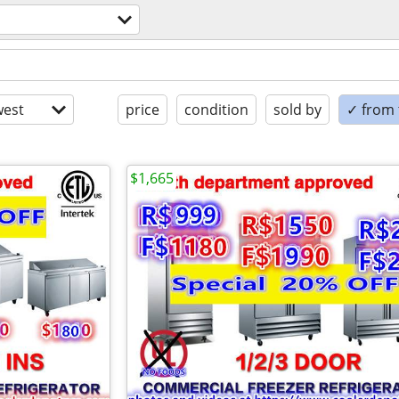
est
price
condition
sold by
✓ from t
$1,665