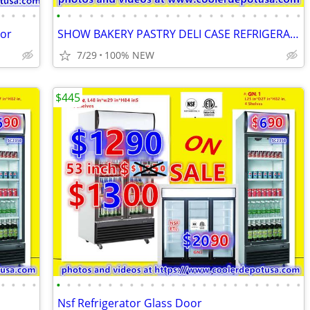
•
•
•
•
•
•
•
•
•
•
•
•
•
•
•
•
•
•
•
•
•
•
•
•
•
•
•
tor
SHOW BAKERY PASTRY DELI CASE REFRIGERATOR
7/29
100% NEW
$445
•
•
•
•
•
•
•
•
•
•
•
•
•
•
•
•
•
•
•
•
•
•
•
•
•
•
•
•
Nsf Refrigerator Glass Door