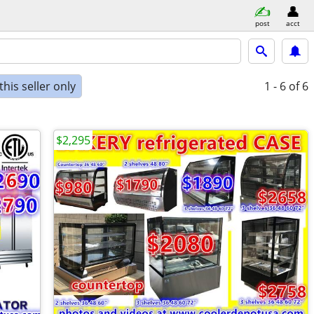
post
acct
his seller only
1 - 6
of 6
$2,295