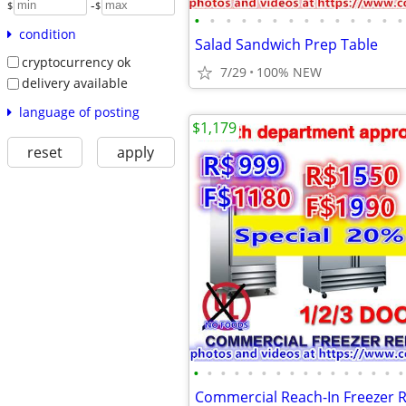
-
$
$
•
•
•
•
•
•
•
•
•
•
•
•
•
•
condition
Salad Sandwich Prep Table
cryptocurrency ok
7/29
100% NEW
delivery available
language of posting
$1,179
reset
apply
•
•
•
•
•
•
•
•
•
•
•
•
•
•
•
•
Commercial Reach-In Freezer R