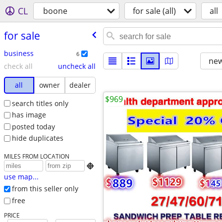
CL
boone
for sale (all)
all
for sale
business
6
new
check all
uncheck all
all
owner
dealer
$969
search titles only
has image
posted today
hide duplicates
MILES FROM LOCATION

use map...
from this seller only
free
PRICE