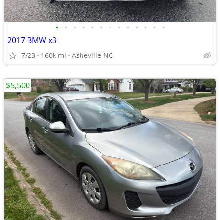
•
•
•
•
•
•
•
•
•
•
•
•
•
2017 BMW x3
7/23
160k mi
Asheville NC
$5,500