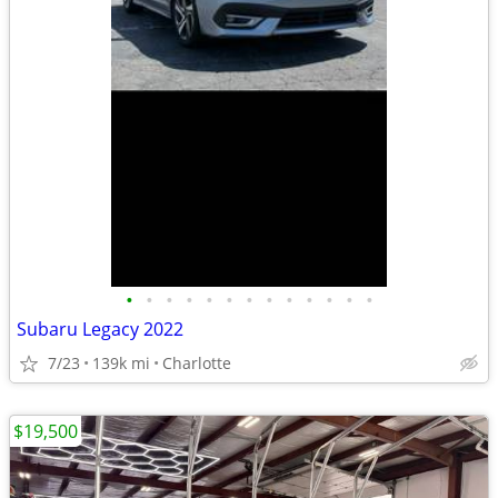
•
•
•
•
•
•
•
•
•
•
•
•
•
Subaru Legacy 2022
7/23
139k mi
Charlotte
$19,500