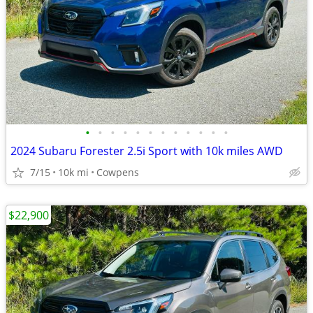
•
•
•
•
•
•
•
•
•
•
•
•
2024 Subaru Forester 2.5i Sport with 10k miles AWD
7/15
10k mi
Cowpens
$22,900