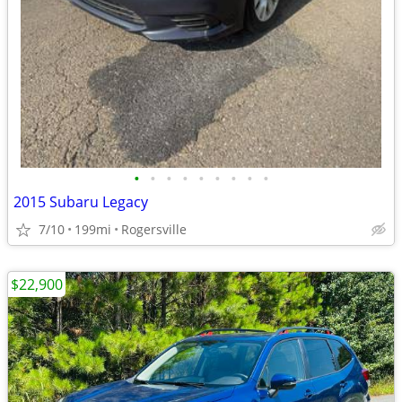
•
•
•
•
•
•
•
•
•
2015 Subaru Legacy
7/10
199mi
Rogersville
$22,900