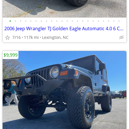
•
•
•
•
•
•
•
•
•
•
•
•
•
•
•
•
•
•
•
•
•
•
2006 Jeep Wrangler TJ Golden Eagle Automatic 4.0 6 Cylinder
7/16
117k mi
Lexington, NC
$9,999