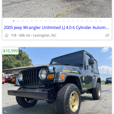
•
•
•
•
•
•
•
•
•
•
•
•
•
•
•
•
•
•
•
•
2005 Jeep Wrangler Unlimited LJ 4.0 6 Cylinder Automatic LOW MILES!!!
7/8
90k mi
Lexington, NC
$10,999