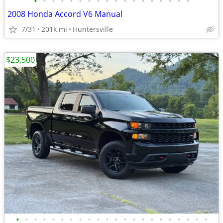
•
•
•
•
•
•
•
•
•
•
•
•
•
•
•
•
•
•
2008 Honda Accord V6 Manual
7/31
201k mi
Huntersville
$23,500
•
•
•
•
•
•
•
•
•
•
•
•
•
•
•
•
•
•
•
•
•
•