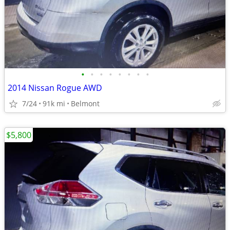
•
•
•
•
•
•
•
•
2014 Nissan Rogue AWD
7/24
91k mi
Belmont
$5,800