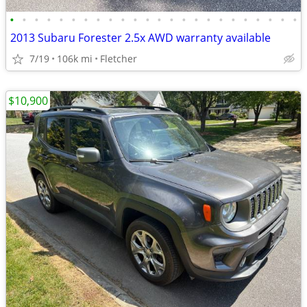
•
•
•
•
•
•
•
•
•
•
•
•
•
•
•
•
•
•
•
•
•
•
•
•
2013 Subaru Forester 2.5x AWD warranty available
7/19
106k mi
Fletcher
$10,900