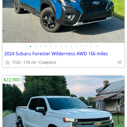
•
•
•
•
•
•
•
•
•
•
•
•
•
•
2024 Subaru Forester Wilderness AWD 16k miles
7/24
17k mi
Cowpens
$22,900