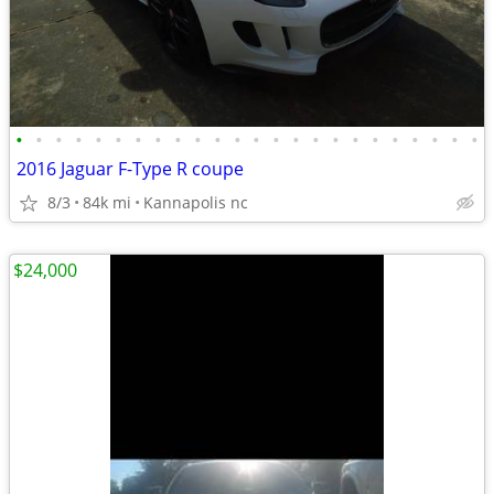
•
•
•
•
•
•
•
•
•
•
•
•
•
•
•
•
•
•
•
•
•
•
•
•
2016 Jaguar F-Type R coupe
8/3
84k mi
Kannapolis nc
$24,000