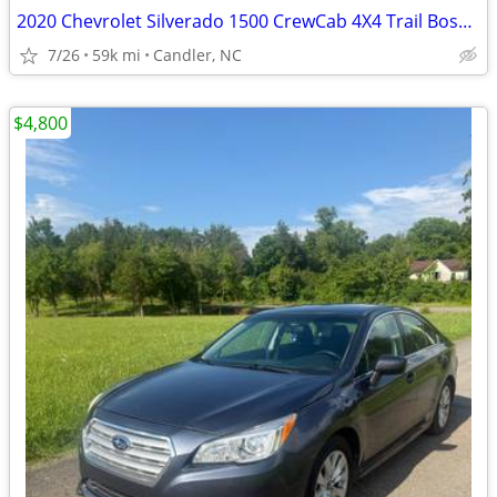
2020 Chevrolet Silverado 1500 CrewCab 4X4 Trail Boss [59K Miles] chevy
7/26
59k mi
Candler, NC
$4,800