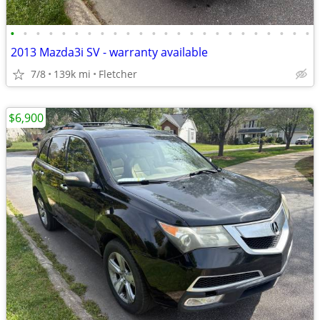
•
•
•
•
•
•
•
•
•
•
•
•
•
•
•
•
•
•
•
•
•
•
•
•
2013 Mazda3i SV - warranty available
7/8
139k mi
Fletcher
$6,900