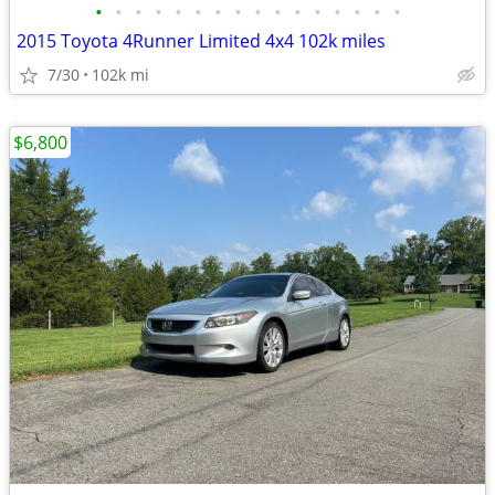
•
•
•
•
•
•
•
•
•
•
•
•
•
•
•
•
2015 Toyota 4Runner Limited 4x4 102k miles
7/30
102k mi
$6,800