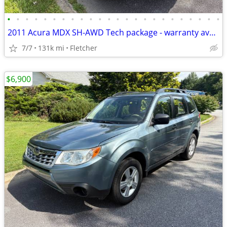
•
•
•
•
•
•
•
•
•
•
•
•
•
•
•
•
•
•
•
•
•
•
•
•
2011 Acura MDX SH-AWD Tech package - warranty available
7/7
131k mi
Fletcher
$6,900