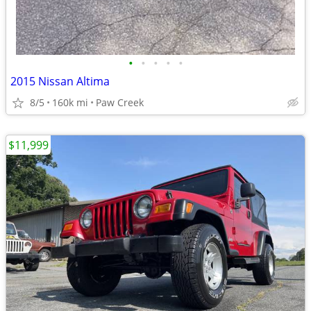
•
•
•
•
•
2015 Nissan Altima
8/5
160k mi
Paw Creek
$11,999