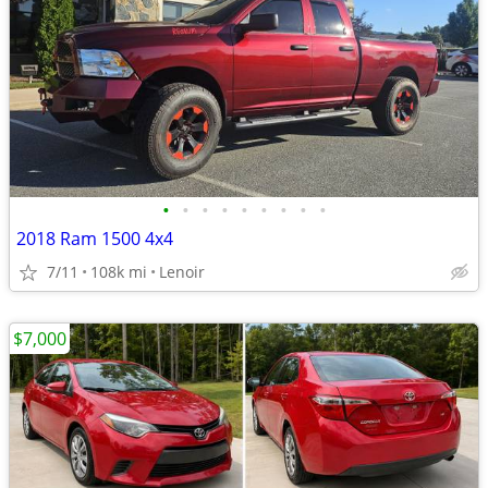
•
•
•
•
•
•
•
•
•
2018 Ram 1500 4x4
7/11
108k mi
Lenoir
$7,000