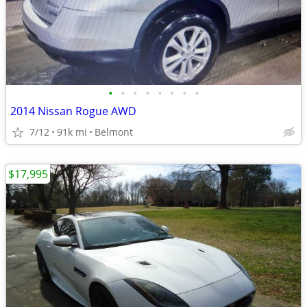
•
•
•
•
•
•
•
•
2014 Nissan Rogue AWD
7/12
91k mi
Belmont
$17,995