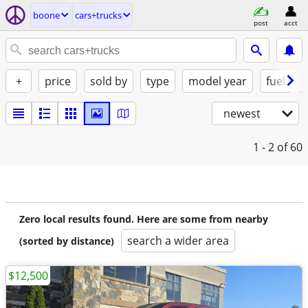
boone
cars+trucks
post
acct
+
price
sold by
type
model year
fuel
newest
1 - 2
of 60
Zero local results found. Here are some from nearby
search a wider area
(sorted by distance)
$12,500