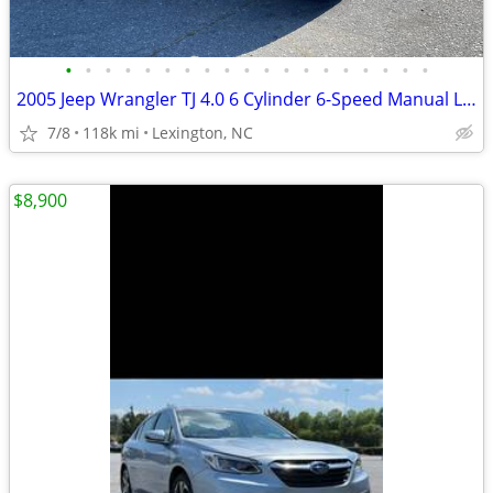
•
•
•
•
•
•
•
•
•
•
•
•
•
•
•
•
•
•
•
2005 Jeep Wrangler TJ 4.0 6 Cylinder 6-Speed Manual LOW MILES!!!
7/8
118k mi
Lexington, NC
$8,900