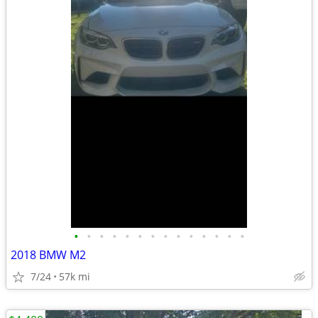
•
•
•
•
•
•
•
•
•
•
•
•
•
•
2018 BMW M2
7/24
57k mi