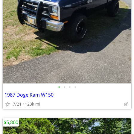
•
•
•
•
1987 Doge Ram W150
7/21
123k mi
$5,800