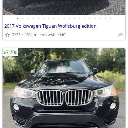
•
•
•
•
•
•
•
•
•
•
•
•
•
•
•
•
•
•
•
2017 Volkswagen Tiguan Wolfsburg edition
7/23
120k mi
Asheville NC
$7,700