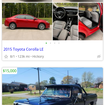
•
•
•
•
2015 Toyota Corolla LE
8/1
123k mi
Hickory
$15,000