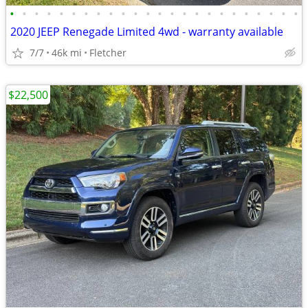
•
•
•
•
•
•
•
•
•
•
•
•
•
•
•
•
•
•
•
•
•
•
•
•
2020 JEEP Renegade Limited 4wd - warranty available
7/7
46k mi
Fletcher
$22,500