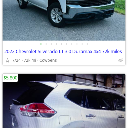
•
•
•
•
•
•
•
•
•
•
2022 Chevrolet Silverado LT 3.0 Duramax 4x4 72k miles
7/24
72k mi
Cowpens
$5,800