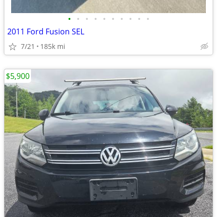
•
•
•
•
•
•
•
•
•
•
2011 Ford Fusion SEL
7/21
185k mi
$5,900