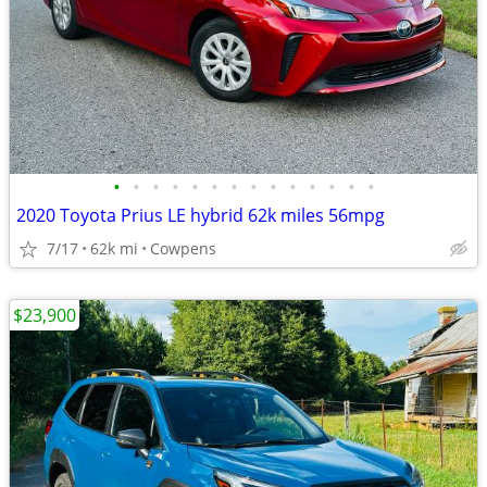
•
•
•
•
•
•
•
•
•
•
•
•
•
•
2020 Toyota Prius LE hybrid 62k miles 56mpg
7/17
62k mi
Cowpens
$23,900