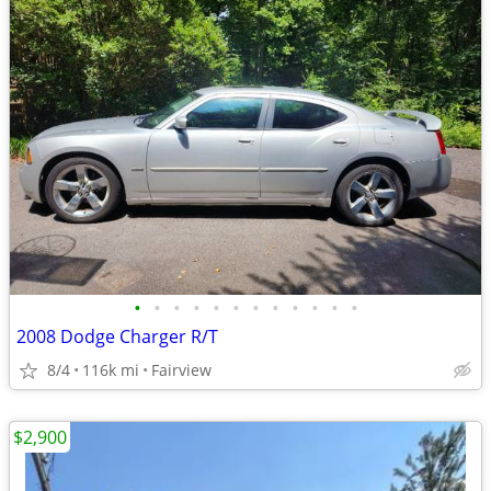
•
•
•
•
•
•
•
•
•
•
•
•
2008 Dodge Charger R/T
8/4
116k mi
Fairview
$2,900