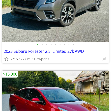
•
•
•
•
•
•
•
•
•
2023 Subaru Forester 2.5i Limited 27k AWD
7/15
27k mi
Cowpens
$16,900