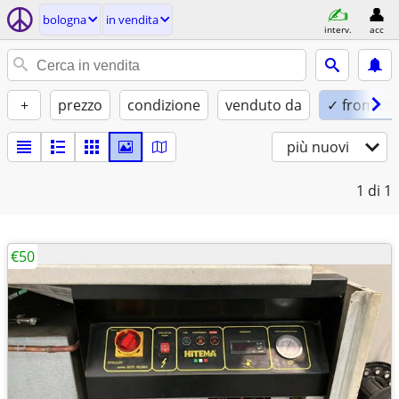
bologna
in vendita
interv.
acc
+
prezzo
condizione
venduto da
✓ from this
più nuovi
1
di 1
€50