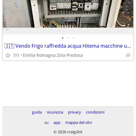
•
•
•
🇮🇹 Vendo Frigo raffredda acqua Hitema macchine utensi
7/1
Emilia Romagna Zola Predosa
guida
sicurezza
privacy
condizioni
su
app
mappa del sito
© 2026 craigslist