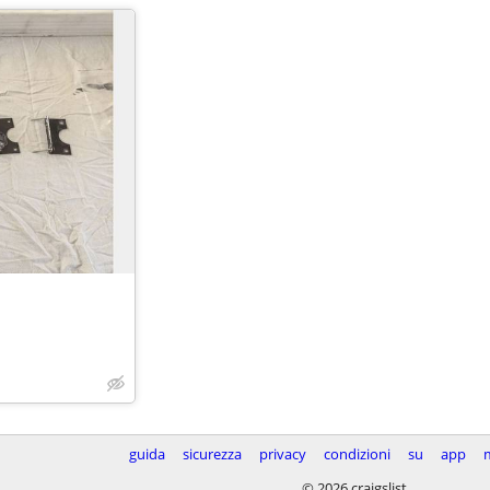
a
guida
sicurezza
privacy
condizioni
su
app
© 2026 craigslist