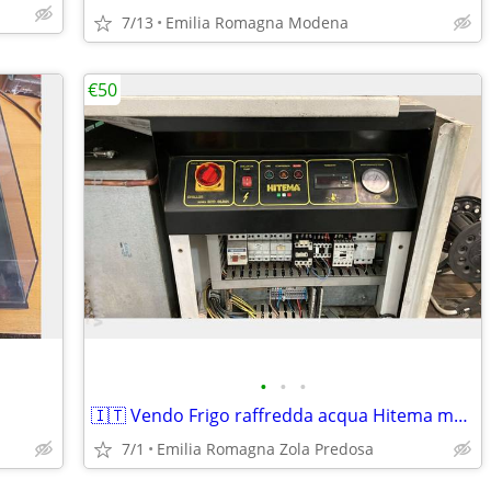
7/13
Emilia Romagna Modena
€50
•
•
•
🇮🇹 Vendo Frigo raffredda acqua Hitema macchine utensi
7/1
Emilia Romagna Zola Predosa