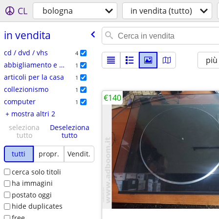
CL
bologna
in vendita (tutto)
in vendita
cd / dvd / vhs
4
più
abbigliamento e accessori
1
articoli per la casa
1
collezionismo
1
€140
computer
1
+ mostra altri 2
seleziona
Deseleziona
tutto
tutto
tutti
propr.
Vendit.
cerca solo titoli
ha immagini
postato oggi
hide duplicates
free