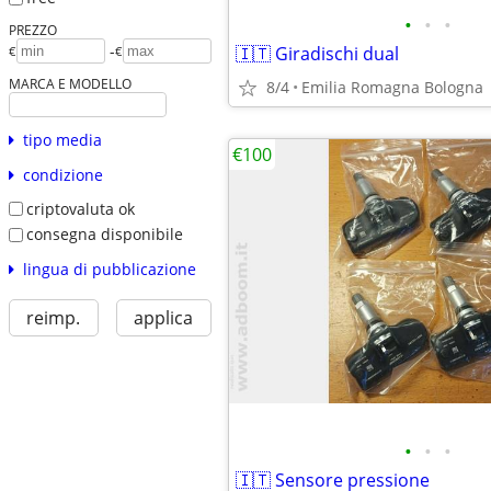
•
•
•
PREZZO
-
🇮🇹 Giradischi dual
€
€
MARCA E MODELLO
8/4
Emilia Romagna Bologna
tipo media
€100
condizione
criptovaluta ok
consegna disponibile
lingua di pubblicazione
reimp.
applica
•
•
•
🇮🇹 Sensore pressione