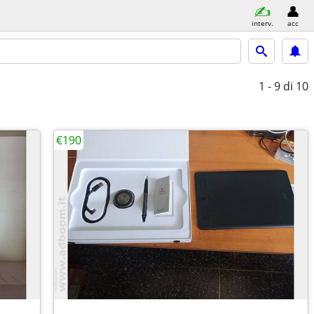
interv.
acc
1 - 9
di 10
€190