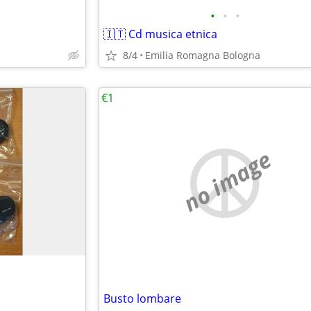
•
•
•
🇮🇹 Cd musica etnica
8/4
Emilia Romagna Bologna
€1
no image
Busto lombare