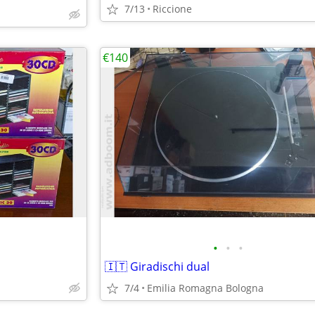
7/13
Riccione
a
€140
•
•
•
🇮🇹 Giradischi dual
7/4
Emilia Romagna Bologna