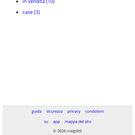
in vendita (10)
case (3)
guida
sicurezza
privacy
condizioni
su
app
mappa del sito
© 2026 craigslist