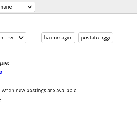
umane
 nuovi
ha immagini
postato oggi
gue:
a
d when new postings are available
: