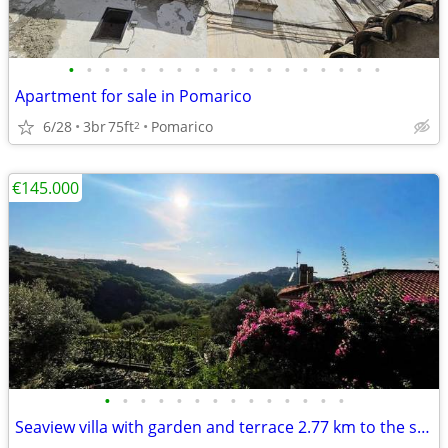
•
•
•
•
•
•
•
•
•
•
•
•
•
•
•
•
•
•
Apartment for sale in Pomarico
6/28
3br
75ft
Pomarico
2
€145.000
•
•
•
•
•
•
•
•
•
•
•
•
•
•
Seaview villa with garden and terrace 2.77 km to the sea in Belvedere