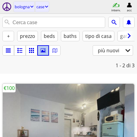
bologna
case
interv.
acc
+
prezzo
beds
baths
tipo di casa
gatti sì
più nuovi
1 - 2
di 3
€100