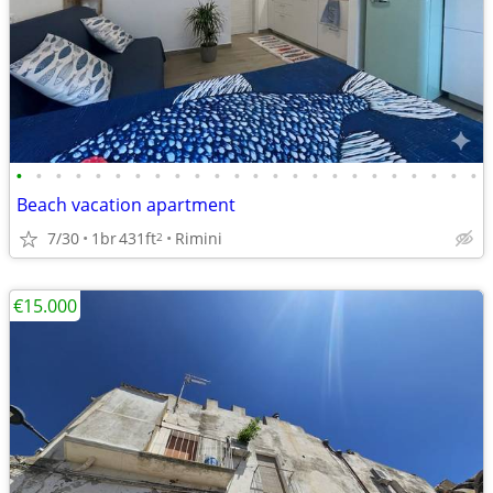
•
•
•
•
•
•
•
•
•
•
•
•
•
•
•
•
•
•
•
•
•
•
•
•
Beach vacation apartment
7/30
1br
431ft
Rimini
2
€15.000