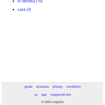
in vendita (10)
case (3)
guida
sicurezza
privacy
condizioni
su
app
mappa del sito
© 2026 craigslist