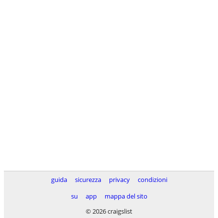
guida
sicurezza
privacy
condizioni
su
app
mappa del sito
© 2026 craigslist