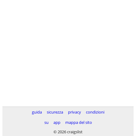
guida
sicurezza
privacy
condizioni
su
app
mappa del sito
© 2026 craigslist