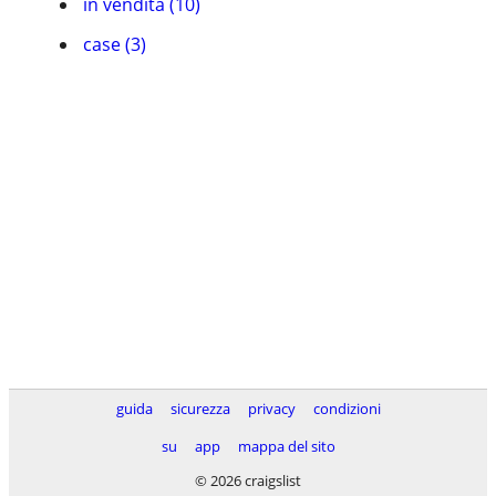
in vendita (10)
case (3)
guida
sicurezza
privacy
condizioni
su
app
mappa del sito
© 2026 craigslist