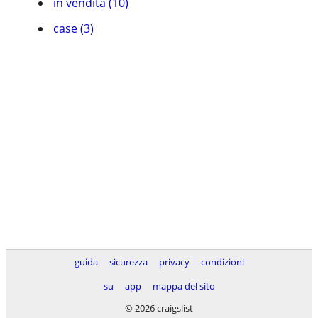
in vendita (10)
case (3)
guida
sicurezza
privacy
condizioni
su
app
mappa del sito
© 2026 craigslist