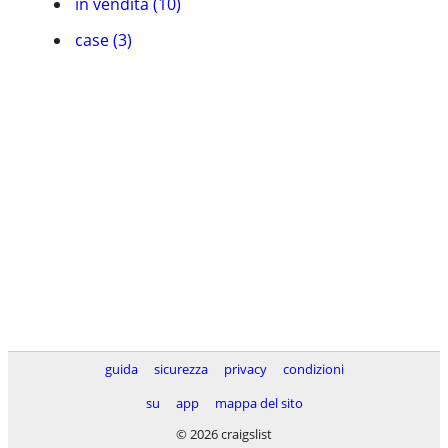
in vendita (10)
case (3)
guida
sicurezza
privacy
condizioni
su
app
mappa del sito
© 2026 craigslist