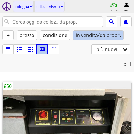
bologna
collezionismo
interv.
acc
+
prezzo
condizione
in vendita/da propr.
più nuovi
1
di 1
€50