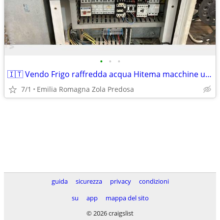
•
•
•
🇮🇹 Vendo Frigo raffredda acqua Hitema macchine utensi
7/1
Emilia Romagna Zola Predosa
guida
sicurezza
privacy
condizioni
su
app
mappa del sito
© 2026 craigslist