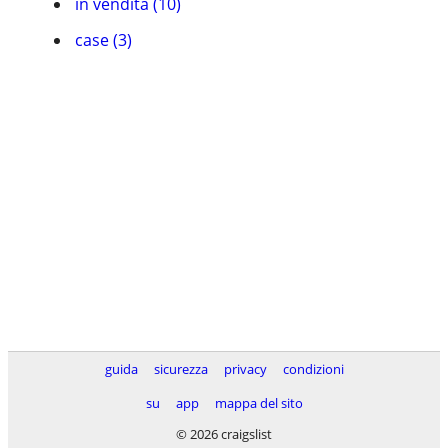
in vendita (10)
case (3)
guida
sicurezza
privacy
condizioni
su
app
mappa del sito
© 2026 craigslist