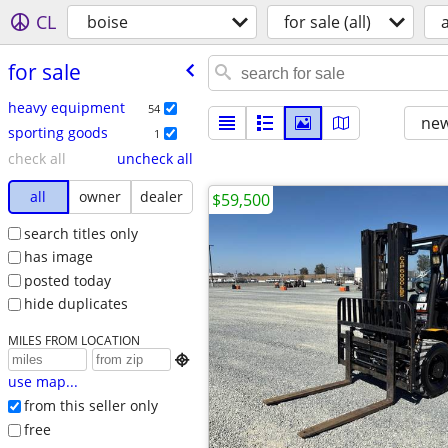
CL
boise
for sale (all)
a
for sale
heavy equipment
54
new
sporting goods
1
check all
uncheck all
all
owner
dealer
$59,500
search titles only
has image
posted today
hide duplicates
MILES FROM LOCATION

use map...
from this seller only
free