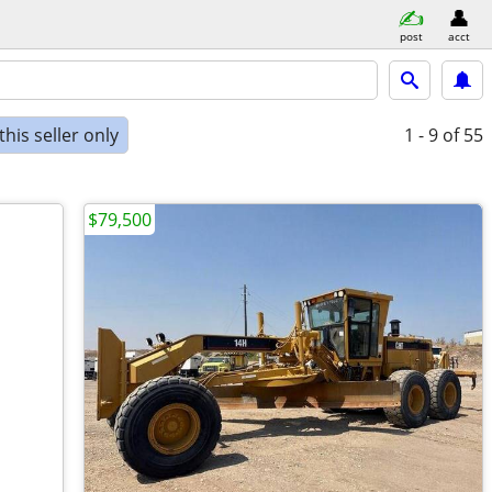
post
acct
his seller only
1 - 9
of 55
$79,500