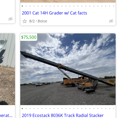
•
•
•
•
•
•
•
•
•
•
•
•
•
•
•
•
•
•
•
•
•
•
•
•
2001 Cat 14H Grader w/ Cat facts
8/2
Boise
$75,500
•
•
•
•
•
•
•
•
•
•
•
•
•
•
•
•
•
•
•
•
•
•
•
•
Magnum MLT3060K 6KW light plant/Generator
2019 Ecostack 8036K Track Radial Stacker