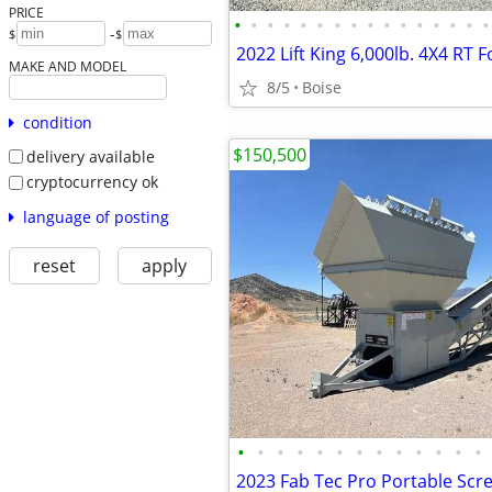
PRICE
•
•
•
•
•
•
•
•
•
•
•
•
•
•
•
•
-
$
$
MAKE AND MODEL
8/5
Boise
condition
$150,500
delivery available
cryptocurrency ok
language of posting
reset
apply
•
•
•
•
•
•
•
•
•
•
•
•
•