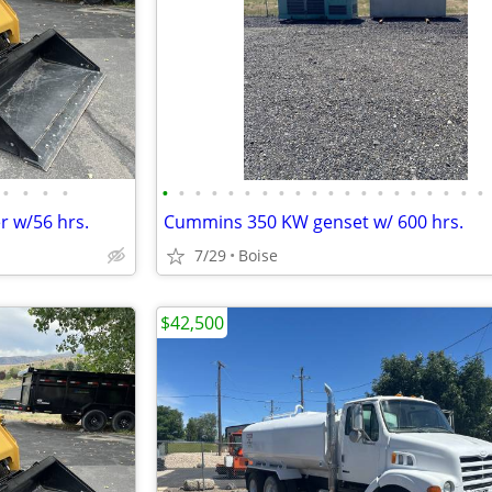
•
•
•
•
•
•
•
•
•
•
•
•
•
•
•
•
•
•
•
•
•
•
•
•
r w/56 hrs.
Cummins 350 KW genset w/ 600 hrs.
7/29
Boise
$42,500