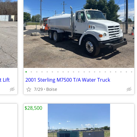
•
•
•
•
•
•
•
•
•
•
•
•
•
•
•
•
•
•
•
•
•
 Lift
2001 Sterling M7500 T/A Water Truck
7/29
Boise
$28,500