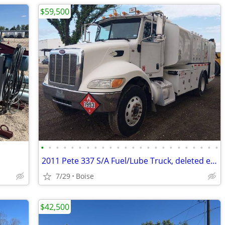
$59,500
•
•
•
•
•
•
•
•
•
•
•
•
•
•
•
•
•
•
•
•
•
•
•
•
2011 Pete 337 S/A Fuel/Lube Truck, deleted emissions
7/29
Boise
$42,500