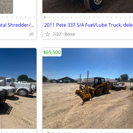
•
•
•
•
•
•
•
•
•
•
•
•
•
•
•
•
•
•
•
•
•
•
•
•
•
•
•
•
2011 Doppstadt AK630 Horizontal Shredder/Grinder
7/22
Boise
$69,500
•
•
•
•
•
•
•
•
•
•
•
•
•
•
•
•
•
•
•
•
•
•