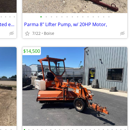
•
•
•
•
•
•
•
•
•
•
•
•
•
•
•
•
•
•
2011 Pete 337 S/A Fuel/Lube Truck, deleted emissions
Parma 8" Lifter Pump, w/ 20HP Motor,
7/22
Boise
$14,500
•
•
•
•
•
•
•
•
•
•
•
•
•
•
•
•
•
•
•
•
•
•
•
•
•
•
•