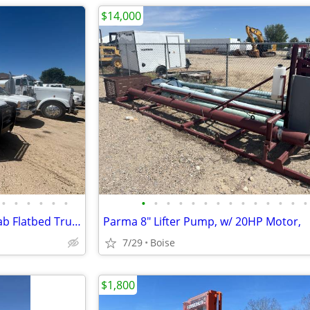
$14,000
•
•
•
•
•
•
•
•
•
•
•
•
•
•
•
•
•
•
•
•
2013 Chev 3500HD 4X4 Crew Cab Flatbed Truck
Parma 8" Lifter Pump, w/ 20HP Motor,
7/29
Boise
$1,800