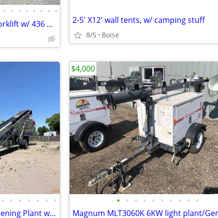
•
•
•
•
•
•
•
•
2-5' X12' wall tents, w/ camping stuff
2022 Lift King 6,000lb. 4X4 RT Forklift w/ 436 hrs
8/5
Boise
$4,000
•
•
•
•
•
•
•
•
•
•
•
•
•
•
•
•
•
2023 Fab Tec Pro Portable Screening Plant w/ 3 hrs.