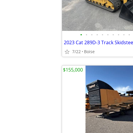
•
•
•
•
•
•
•
•
•
•
2023 Cat 289D-3 Track Skidstee
7/22
Boise
$155,000