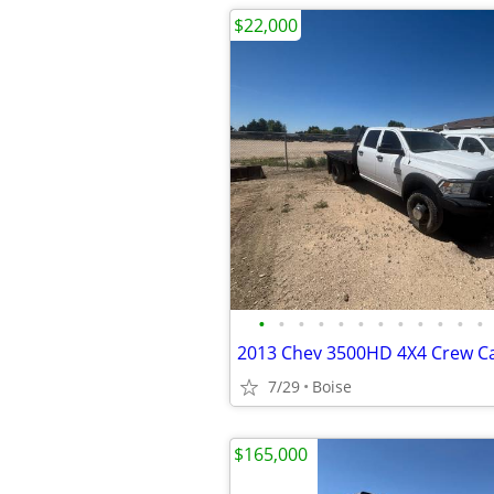
$22,000
•
•
•
•
•
•
•
•
•
•
•
•
7/29
Boise
$165,000