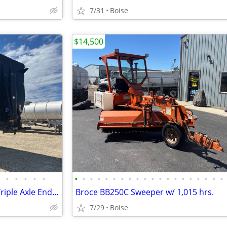
7/31
Boise
$14,500
•
•
•
•
•
•
•
•
•
•
•
•
•
•
•
•
•
•
•
•
•
•
•
•
•
2019 Clement Monstar4599-3 Triple Axle End Dump Demo Trailer
Broce BB250C Sweeper w/ 1,015 hrs.
7/29
Boise