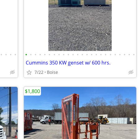
•
•
•
•
•
•
•
•
•
•
•
•
•
•
•
•
•
•
•
•
•
•
•
•
•
•
•
•
Cummins 350 KW genset w/ 600 hrs.
7/22
Boise
$1,800