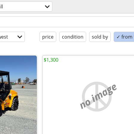
ll
est
price
condition
sold by
✓ from t
$1,300
no image