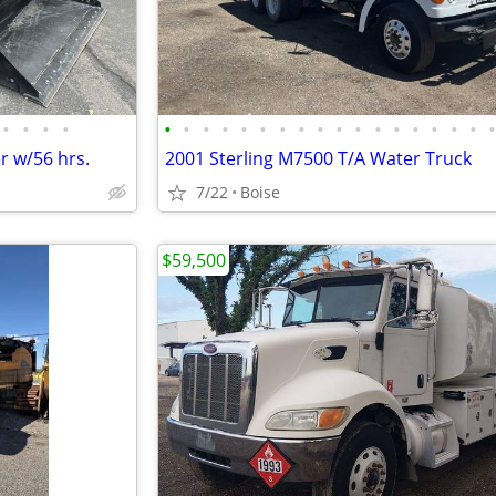
•
•
•
•
•
•
•
•
•
•
•
•
•
•
•
•
•
•
•
•
•
r w/56 hrs.
2001 Sterling M7500 T/A Water Truck
7/22
Boise
$59,500