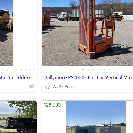
•
•
•
•
•
•
•
•
•
•
•
•
•
•
2011 Doppstadt AK630 Horizontal Shredder/Grinder
Ballymore PS-140H Electric Vertical Mast
7/29
Boise
$28,500