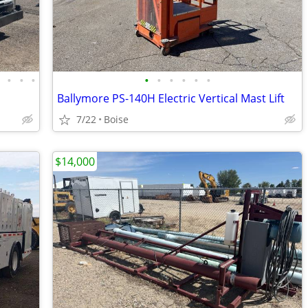
•
•
•
•
•
•
•
•
•
•
Ballymore PS-140H Electric Vertical Mast Lift
7/22
Boise
$14,000