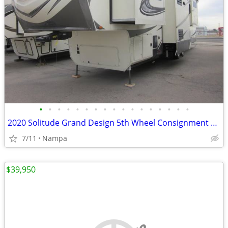
•
•
•
•
•
•
•
•
•
•
•
•
•
•
•
•
•
2020 Solitude Grand Design 5th Wheel Consignment Sales of Idaho
7/11
Nampa
$39,950