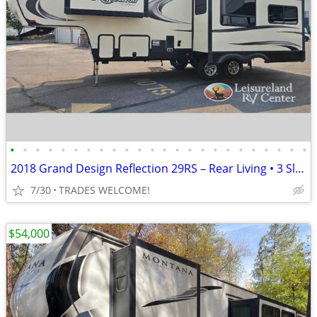
•
•
•
•
•
•
•
•
•
•
•
•
•
•
•
•
•
•
•
•
•
•
•
•
2018 Grand Design Reflection 29RS – Rear Living • 3 Slides • 4-Seasons
7/30
TRADES WELCOME!
$54,000