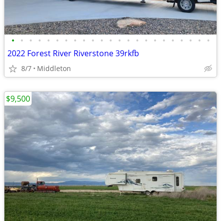
•
•
•
•
•
•
•
•
•
•
•
•
•
•
•
•
•
•
•
•
•
•
•
2022 Forest River Riverstone 39rkfb
8/7
Middleton
$9,500