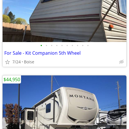
•
•
•
•
•
•
•
•
•
•
For Sale - Kit Companion 5th Wheel
7/24
Boise
$44,950