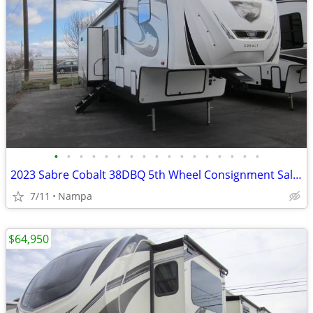
•
•
•
•
•
•
•
•
•
•
•
•
•
•
•
•
•
2023 Sabre Cobalt 38DBQ 5th Wheel Consignment Sales of Idaho
7/11
Nampa
$64,950