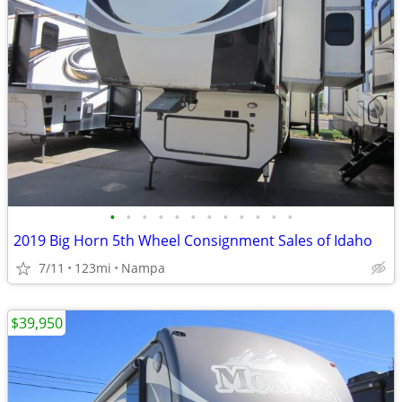
•
•
•
•
•
•
•
•
•
•
•
•
2019 Big Horn 5th Wheel Consignment Sales of Idaho
7/11
123mi
Nampa
$39,950