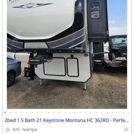
•
•
•
•
•
•
•
•
•
•
•
•
•
•
•
•
•
•
•
•
•
•
•
•
2bed 1.5 Bath 21 Keystone Montana HC 362RD - Perfect for FTL
8/9
Nampa