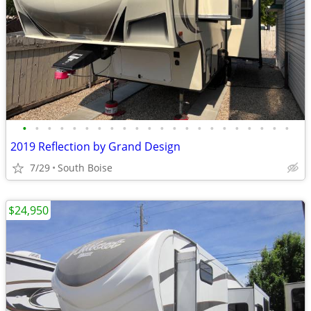
•
•
•
•
•
•
•
•
•
•
•
•
•
•
•
•
•
•
•
•
•
•
2019 Reflection by Grand Design
7/29
South Boise
$24,950