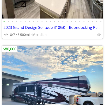
•
•
•
•
•
•
•
•
•
•
•
•
•
•
•
•
•
•
•
•
•
•
•
•
2023 Grand Design Solitude 310GK – Boondocking Ready – $10K Upgrades
8/7
5,500mi
Meridian
$80,000