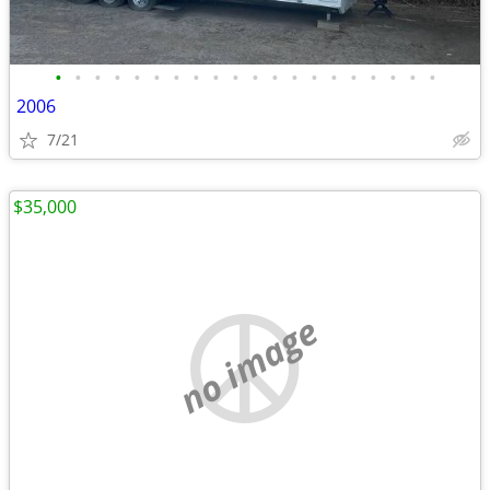
•
•
•
•
•
•
•
•
•
•
•
•
•
•
•
•
•
•
•
•
2006
7/21
$35,000
no image