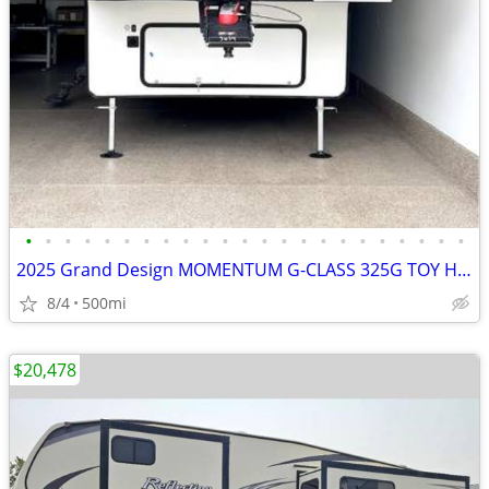
•
•
•
•
•
•
•
•
•
•
•
•
•
•
•
•
•
•
•
•
•
•
•
2025 Grand Design MOMENTUM G-CLASS 325G TOY HAULER
8/4
500mi
$20,478