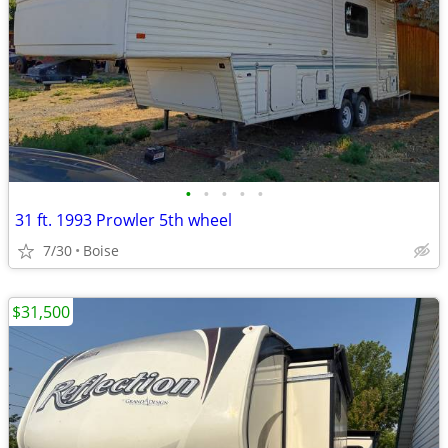
•
•
•
•
•
31 ft. 1993 Prowler 5th wheel
7/30
Boise
$31,500