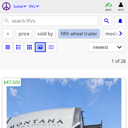
boise
RVs
post
acct
+
price
sold by
fifth wheel trailer
model yea
newest
1
of 28
$47,500