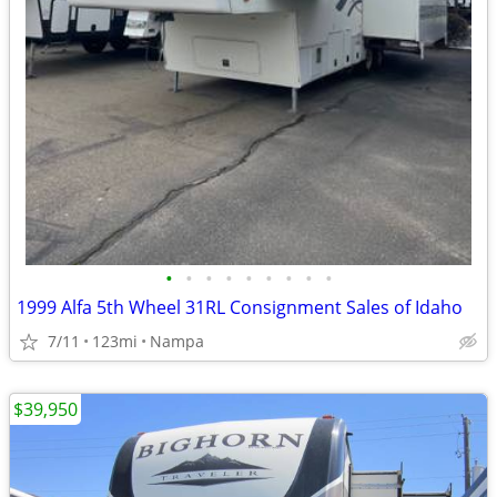
•
•
•
•
•
•
•
•
•
1999 Alfa 5th Wheel 31RL Consignment Sales of Idaho
7/11
123mi
Nampa
$39,950