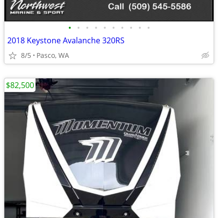
•
•
•
•
•
•
•
•
•
•
2018 Keystone Avalanche 320RS
8/5
Pasco, WA
$82,500