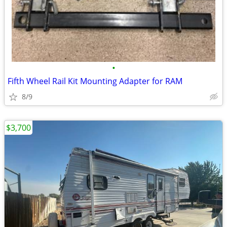
•
Fifth Wheel Rail Kit Mounting Adapter for RAM
8/9
$3,700