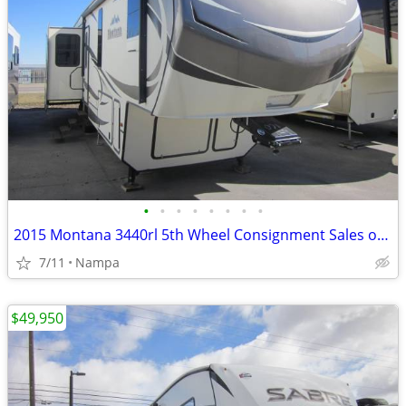
•
•
•
•
•
•
•
•
2015 Montana 3440rl 5th Wheel Consignment Sales of Idaho
7/11
Nampa
$49,950