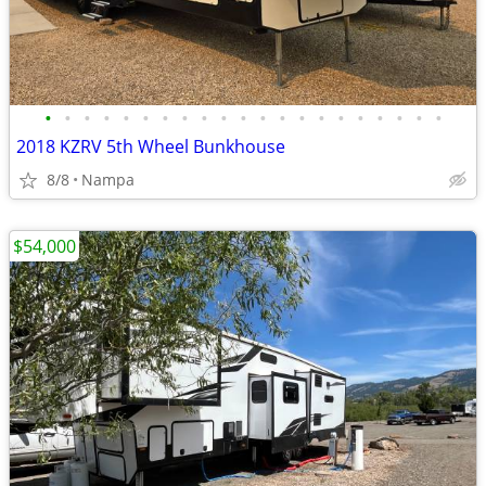
•
•
•
•
•
•
•
•
•
•
•
•
•
•
•
•
•
•
•
•
•
2018 KZRV 5th Wheel Bunkhouse
8/8
Nampa
$54,000