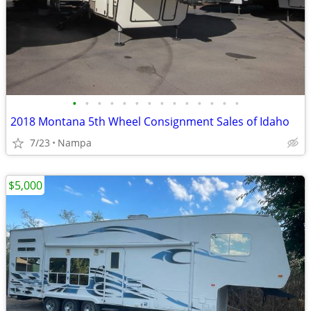
•
•
•
•
•
•
•
•
•
•
•
•
•
•
2018 Montana 5th Wheel Consignment Sales of Idaho
7/23
Nampa
$5,000