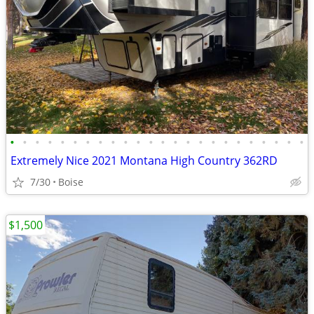
•
•
•
•
•
•
•
•
•
•
•
•
•
•
•
•
•
•
•
•
•
•
•
•
Extremely Nice 2021 Montana High Country 362RD
7/30
Boise
$1,500