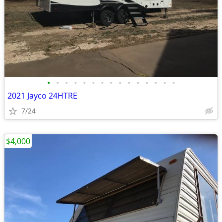
•
•
•
•
•
•
•
•
•
•
•
•
•
•
•
2021 Jayco 24HTRE
7/24
$4,000