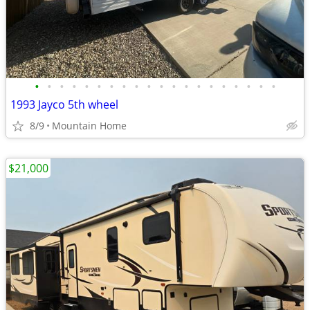
•
•
•
•
•
•
•
•
•
•
•
•
•
•
•
•
•
•
•
•
1993 Jayco 5th wheel
8/9
Mountain Home
$21,000