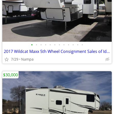
•
•
•
•
•
•
•
•
•
•
•
•
2017 Wildcat Maxx 5th Wheel Consignment Sales of Idaho
7/29
Nampa
$30,000