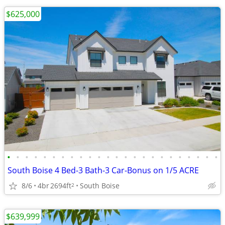
$625,000
•
•
•
•
•
•
•
•
•
•
•
•
•
•
•
•
•
•
•
•
•
•
•
•
South Boise 4 Bed-3 Bath-3 Car-Bonus on 1/5 ACRE
8/6
4br
2694ft
South Boise
2
$639,999