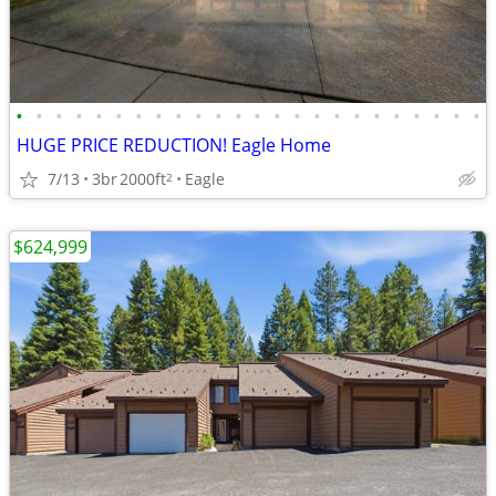
•
•
•
•
•
•
•
•
•
•
•
•
•
•
•
•
•
•
•
•
•
•
•
•
HUGE PRICE REDUCTION! Eagle Home
7/13
3br
2000ft
Eagle
2
$624,999