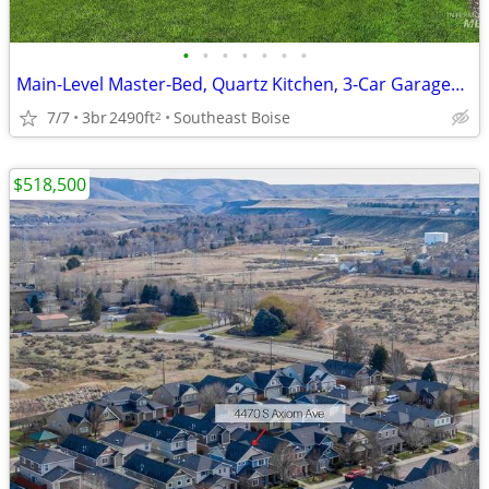
•
•
•
•
•
•
•
Main-Level Master-Bed, Quartz Kitchen, 3-Car Garage—SE Boise Retreat!
7/7
3br
2490ft
Southeast Boise
2
$518,500