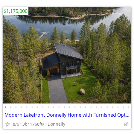
$1,175,000
•
•
•
•
•
•
•
•
•
•
•
•
•
•
•
•
•
•
•
•
•
•
•
•
Modern Lakefront Donnelly Home with Furnished Options!
8/6
3br
1768ft
Donnelly
2