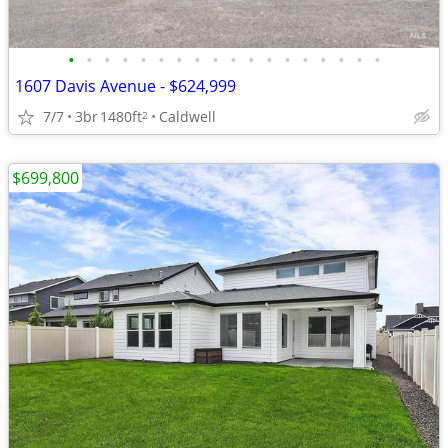
•
•
•
•
•
•
•
•
•
•
•
•
•
•
•
•
•
•
1607 Davis Avenue - $624,999
7/7
3br
1480ft
Caldwell
2
$699,800