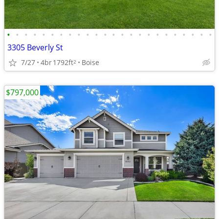
•
•
•
•
•
•
•
•
•
•
•
•
•
•
•
•
•
•
•
•
•
•
•
•
3305 Beverly St
7/27
4br
1792ft
Boise
2
$797,000