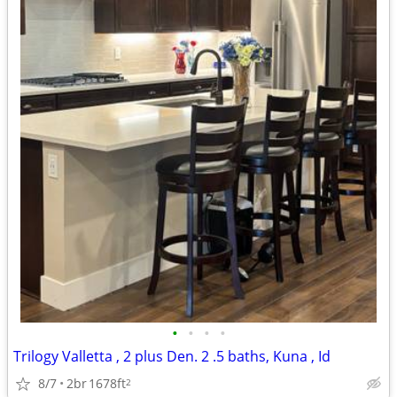
•
•
•
•
Trilogy Valletta , 2 plus Den. 2 .5 baths, Kuna , Id
8/7
2br
1678ft
2