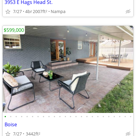
3953 E Hags Head St.
7/27
4br
2007ft
Nampa
2
$599,000
•
•
•
•
•
•
•
•
•
•
•
•
•
•
•
•
•
•
•
•
•
•
•
•
Boise
7/27
3442ft
2