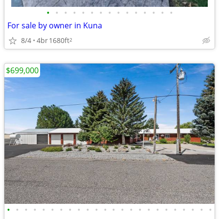
•
•
•
•
•
•
•
•
•
•
•
•
•
•
•
For sale by owner in Kuna
8/4
4br
1680ft
2
$699,000
•
•
•
•
•
•
•
•
•
•
•
•
•
•
•
•
•
•
•
•
•
•
•
•