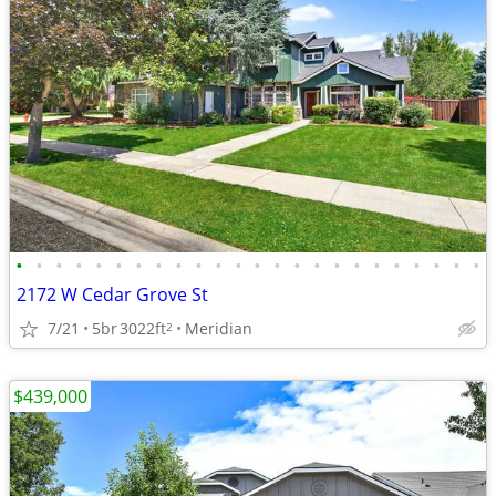
•
•
•
•
•
•
•
•
•
•
•
•
•
•
•
•
•
•
•
•
•
•
•
•
2172 W Cedar Grove St
7/21
5br
3022ft
Meridian
2
$439,000