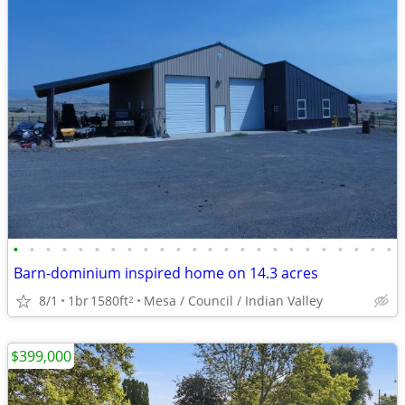
•
•
•
•
•
•
•
•
•
•
•
•
•
•
•
•
•
•
•
•
•
•
•
•
Barn-dominium inspired home on 14.3 acres
8/1
1br
1580ft
Mesa / Council / Indian Valley
2
$399,000