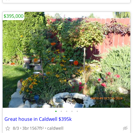
$395,000
•
•
•
•
•
Great house in Caldwell $395k
8/3
3br
1567ft
caldwell
2