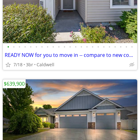
•
•
•
•
•
•
•
•
•
•
•
•
•
•
•
•
•
•
•
•
•
•
•
READY NOW for you to move in -- compare to new contruction
7/18
3br
Caldwell
$639,900