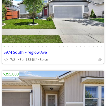
•
•
•
•
•
•
•
•
•
•
•
•
•
•
•
•
•
•
•
•
•
•
•
•
5974 South Fireglow Ave
7/21
3br
1534ft
Boise
2
$395,000