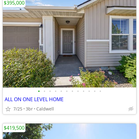
$395,000
•
•
•
•
•
•
•
•
•
•
•
•
ALL ON ONE LEVEL HOME
7/25
3br
Caldwell
$419,500