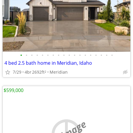
•
•
•
•
•
•
•
•
•
•
•
•
•
•
•
•
•
•
4 bed 2.5 bath home in Meridian, Idaho
7/29
4br
2692ft
Meridian
2
$599,000