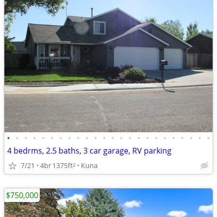
•
•
•
•
•
•
•
•
•
•
•
•
•
•
•
•
•
•
•
•
•
•
•
•
4 bedrms, 2.5 baths, 3 car garage, RV parking
7/21
4br
1375ft
Kuna
2
$750,000