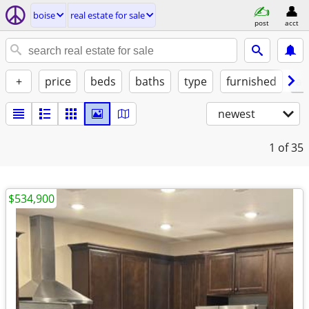
boise
real estate for sale
post
acct
+
price
beds
baths
type
furnished
at
newest
1
of 35
$534,900