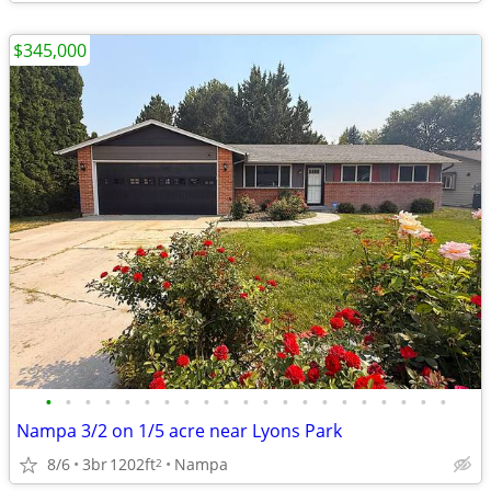
$345,000
•
•
•
•
•
•
•
•
•
•
•
•
•
•
•
•
•
•
•
•
•
Nampa 3/2 on 1/5 acre near Lyons Park
8/6
3br
1202ft
Nampa
2