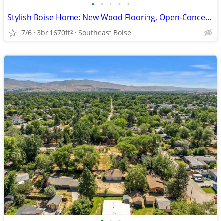
•
•
•
•
•
Stylish Boise Home: New Wood Flooring, Open-Concept Layout, Prime Loca
7/6
3br
1670ft
Southeast Boise
2
•
•
•