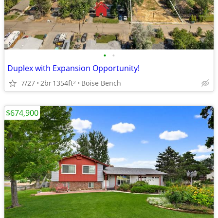
•
•
Duplex with Expansion Opportunity!
7/27
2br
1354ft
Boise Bench
2
$674,900