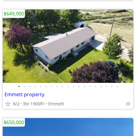
$649,900
•
•
•
•
•
•
•
•
•
•
•
•
•
•
•
•
•
•
•
Emmett property
8/2
3br
1900ft
Emmett
2
$650,000