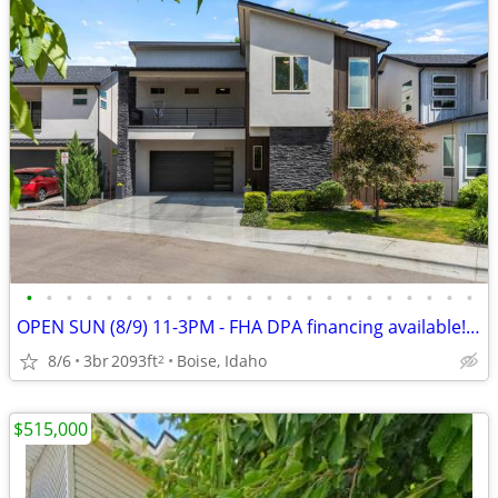
•
•
•
•
•
•
•
•
•
•
•
•
•
•
•
•
•
•
•
•
•
•
•
OPEN SUN (8/9) 11-3PM - FHA DPA financing available!! Immaculate Home in NW Bois
8/6
3br
2093ft
Boise, Idaho
2
$515,000