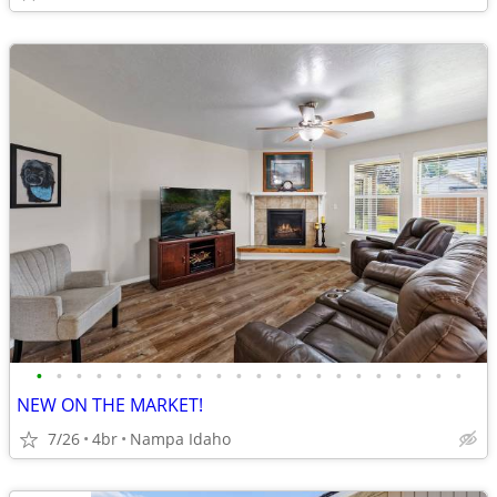
•
•
•
•
•
•
•
•
•
•
•
•
•
•
•
•
•
•
•
•
•
•
NEW ON THE MARKET!
7/26
4br
Nampa Idaho