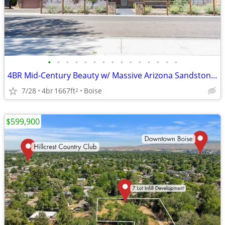
•
•
•
•
•
•
•
•
•
•
•
•
•
•
•
4BR Mid-Century Beauty w/ Massive Arizona Sandstone Fireplace
7/28
4br
1667ft
Boise
2
$599,900