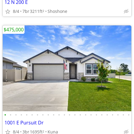
12 N 200 E
8/4
7br
3211ft
Shoshone
2
$475,000
•
•
•
•
•
•
•
•
•
•
•
•
•
•
•
•
•
•
•
•
•
•
•
•
1001 E Pursuit Dr
8/4
3br
1695ft
Kuna
2