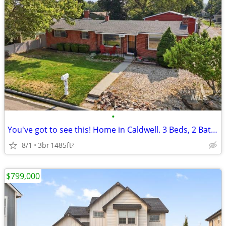
•
You've got to see this! Home in Caldwell. 3 Beds, 2 Baths
8/1
3br
1485ft
2
$799,000