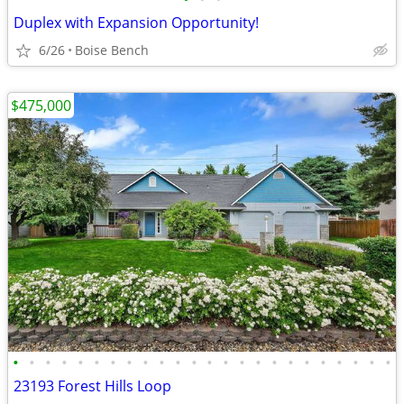
Duplex with Expansion Opportunity!
6/26
Boise Bench
$475,000
•
•
•
•
•
•
•
•
•
•
•
•
•
•
•
•
•
•
•
•
•
•
•
•
23193 Forest Hills Loop