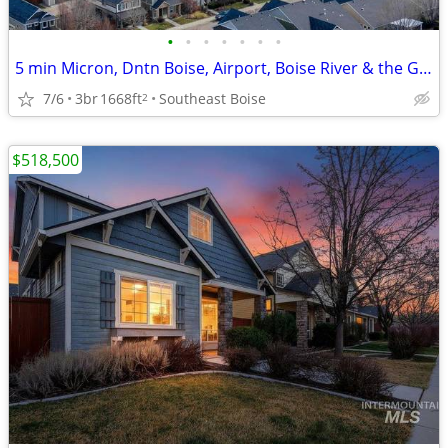
•
•
•
•
•
•
•
5 min Micron, Dntn Boise, Airport, Boise River & the Greenbelt
7/6
3br
1668ft
Southeast Boise
2
$518,500