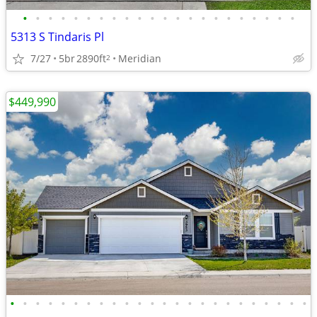
•
•
•
•
•
•
•
•
•
•
•
•
•
•
•
•
•
•
•
•
•
•
5313 S Tindaris Pl
7/27
5br
2890ft
Meridian
2
$449,990
•
•
•
•
•
•
•
•
•
•
•
•
•
•
•
•
•
•
•
•
•
•
•
•