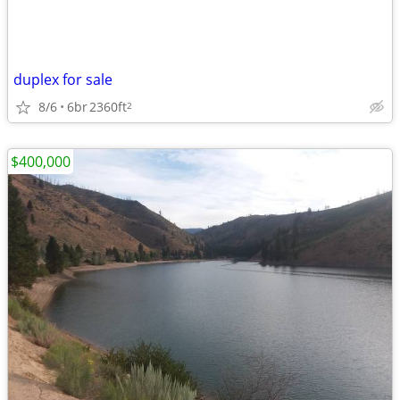
duplex for sale
8/6
6br
2360ft
2
$400,000