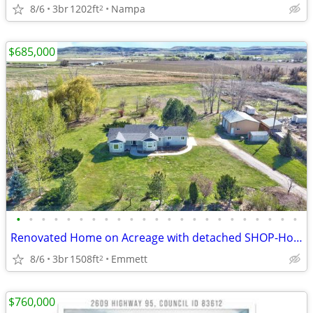
8/6
3br
1202ft
Nampa
2
$685,000
•
•
•
•
•
•
•
•
•
•
•
•
•
•
•
•
•
•
•
•
•
•
•
Renovated Home on Acreage with detached SHOP-Horse Ready!
8/6
3br
1508ft
Emmett
2
$760,000