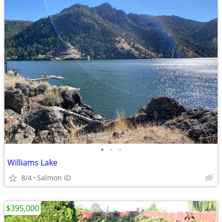
•
•
•
Williams Lake
8/4
Salmon ID
$395,000