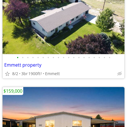
•
•
•
•
•
•
•
•
•
•
•
•
•
•
•
•
•
•
•
Emmett property
8/2
3br
1900ft
Emmett
2
$159,000