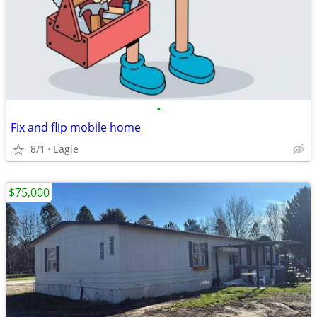
•
Fix and flip mobile home
8/1
Eagle
$75,000