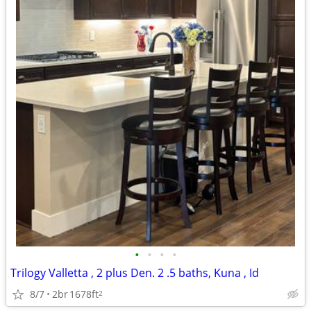
•
•
•
•
Trilogy Valletta , 2 plus Den. 2 .5 baths, Kuna , Id
8/7
2br
1678ft
2