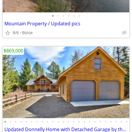
•
•
•
•
•
•
Mountain Property / Updated pics
8/6
Boise
$869,000
•
•
•
•
•
•
•
•
•
•
•
•
•
•
•
•
•
•
•
•
•
•
•
•
Updated Donnelly Home with Detached Garage by the Lake and Boat Ramp