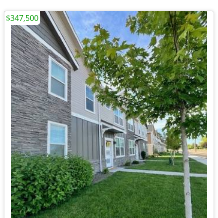
$347,500