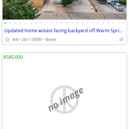
•
•
•
•
•
•
•
•
•
•
•
•
•
•
•
•
•
•
•
•
•
•
•
•
Updated home w/east facing backyard off Warm Springs-only $275k!
8/6
2br
1185ft
Boise
2
$585,000
no image