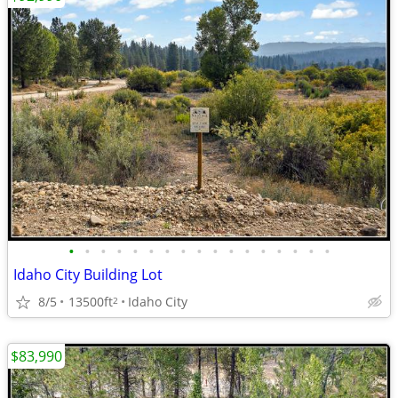
•
•
•
•
•
•
•
•
•
•
•
•
•
•
•
•
•
Idaho City Building Lot
8/5
13500ft
Idaho City
2
$83,990