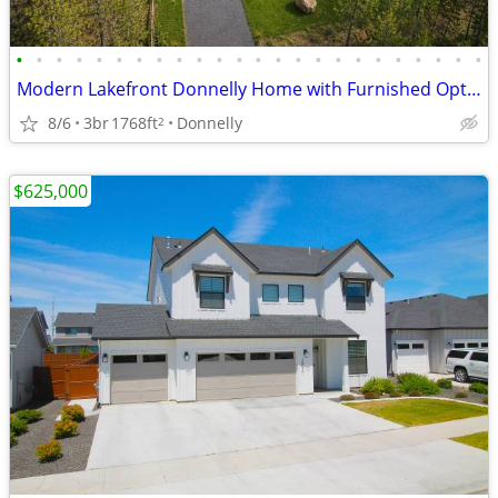
•
•
•
•
•
•
•
•
•
•
•
•
•
•
•
•
•
•
•
•
•
•
•
•
Modern Lakefront Donnelly Home with Furnished Options!
8/6
3br
1768ft
Donnelly
2
$625,000