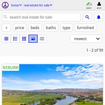
boise
real estate for sale
post
acct
+
price
beds
baths
type
furnished
newest
1 - 2
of 99
$330,000