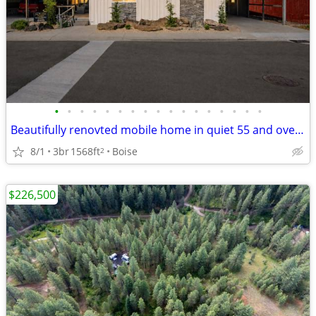
•
•
•
•
•
•
•
•
•
•
•
•
•
•
•
•
•
Beautifully renovted mobile home in quiet 55 and over senior park
8/1
3br
1568ft
Boise
2
$226,500