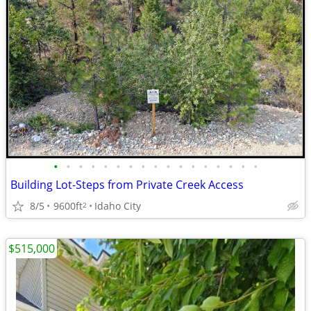
•
•
•
•
•
•
•
•
•
•
•
•
•
•
•
•
•
Building Lot-Steps from Private Creek Access
8/5
9600ft
Idaho City
2
$515,000