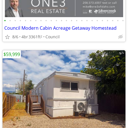
•
•
•
•
•
•
•
•
•
•
•
•
•
•
•
•
•
•
•
•
•
•
•
•
Council Modern Cabin Acreage Getaway Homestead
8/6
4br
3361ft
Council
2
$59,999