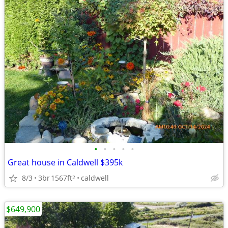
•
•
•
•
•
Great house in Caldwell $395k
8/3
3br
1567ft
caldwell
2
$649,900