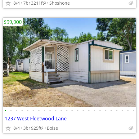
8/4
7br
3211ft
Shoshone
2
$99,900
•
•
•
•
•
•
•
•
•
•
•
•
•
•
•
•
•
•
•
•
•
•
•
•
1237 West Fleetwood Lane
8/4
3br
925ft
Boise
2