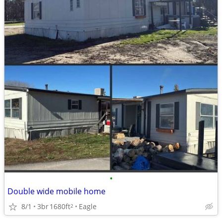
•
Double wide mobile home
8/1
3br
1680ft
Eagle
2