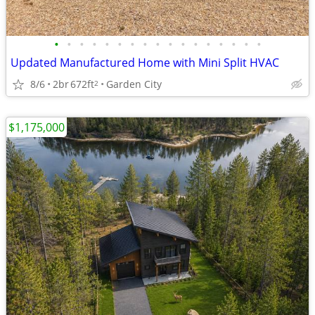
•
•
•
•
•
•
•
•
•
•
•
•
•
•
•
•
•
Updated Manufactured Home with Mini Split HVAC
8/6
2br
672ft
Garden City
2
$1,175,000