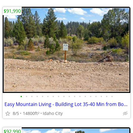
$91,990
•
•
•
•
•
•
•
•
•
•
•
•
•
•
•
•
•
•
Easy Mountain Living - Building Lot 35-40 Min from Boise
8/5
14800ft
Idaho City
2
$92,990