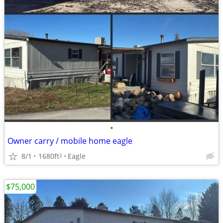
•
Owner carry / mobile home eagle
8/1
1680ft
Eagle
2
$75,000