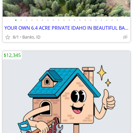
•
•
•
•
•
•
•
•
•
•
•
•
•
•
•
•
•
•
•
•
YOUR OWN 6.4 ACRE PRIVATE IDAHO IN BEAUTIFUL BANKS!
8/1
Banks, ID
$12,345