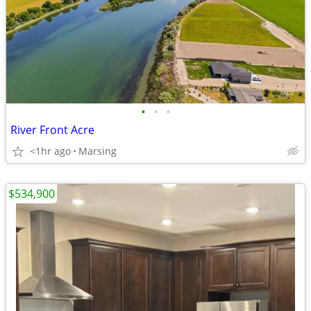
•
•
•
River Front Acre
<1hr ago
Marsing
$534,900