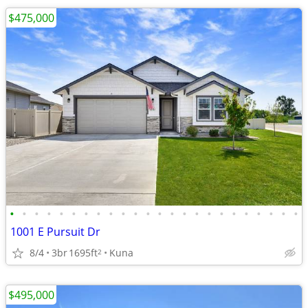
$475,000
•
•
•
•
•
•
•
•
•
•
•
•
•
•
•
•
•
•
•
•
•
•
•
•
1001 E Pursuit Dr
8/4
3br
1695ft
Kuna
2
$495,000