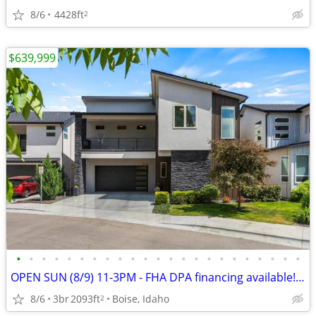
8/6
4428ft
2
$639,999
•
•
•
•
•
•
•
•
•
•
•
•
•
•
•
•
•
•
•
•
•
•
•
OPEN SUN (8/9) 11-3PM - FHA DPA financing available!! Immaculate Home in NW Bois
8/6
3br
2093ft
Boise, Idaho
2