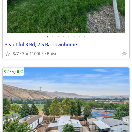
•
•
•
•
•
•
•
•
Beautiful 3 Bd, 2.5 Ba Townhome
8/7
3br
1100ft
Boise
2
$275,000