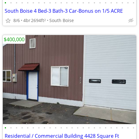
•
•
•
•
•
•
•
•
•
•
•
•
•
•
•
•
•
•
•
•
•
•
•
•
South Boise 4 Bed-3 Bath-3 Car-Bonus on 1/5 ACRE
8/6
4br
2694ft
South Boise
2
$400,000
•
•
•
•
•
•
•
•
•
•
•
•
•
•
•
•
•
•
•
•
•
•
•
•
Residential / Commercial Building 4428 Square Ft