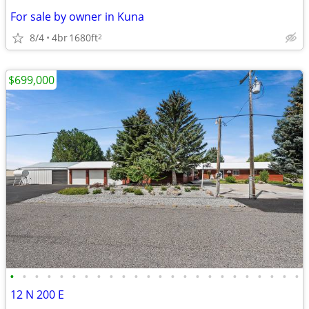
For sale by owner in Kuna
8/4
4br
1680ft
2
$699,000
•
•
•
•
•
•
•
•
•
•
•
•
•
•
•
•
•
•
•
•
•
•
•
•
12 N 200 E