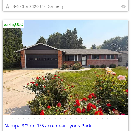
8/6
3br
2420ft
Donnelly
2
$345,000
•
•
•
•
•
•
•
•
•
•
•
•
•
•
•
•
•
•
•
•
•
Nampa 3/2 on 1/5 acre near Lyons Park