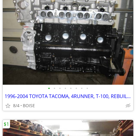
•
•
•
•
•
•
•
•
1996-2004 TOYOTA TACOMA, 4RUNNER, T-100, REBUILT 2.7L 3RZ-FE
8/4
BOISE
$1