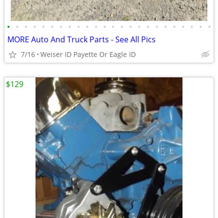
•
•
•
•
•
•
•
•
•
•
•
•
•
•
•
•
•
•
•
•
•
•
•
•
MORE Auto And Truck Parts - See All Pics
7/16
Weiser ID Payette Or Eagle ID
$129