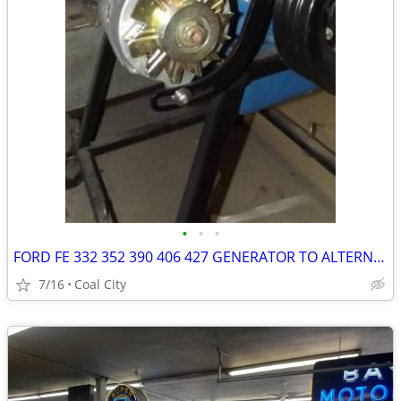
•
•
•
FORD FE 332 352 390 406 427 GENERATOR TO ALTERNATOR CONVERSION KIT - $
7/16
Coal City