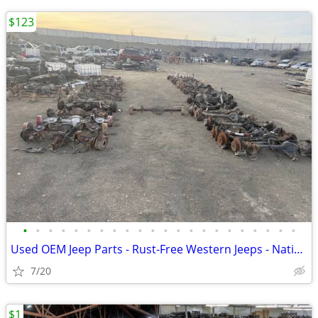
$123
•
•
•
•
•
•
•
•
•
•
•
•
•
•
•
•
•
•
•
•
•
•
Used OEM Jeep Parts - Rust-Free Western Jeeps - Nationwide Shipping
7/20
$1