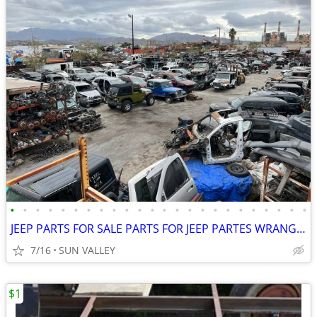
•
•
•
•
•
•
•
•
•
•
•
•
•
•
•
•
•
•
•
•
•
•
•
•
JEEP PARTS FOR SALE PARTS FOR JEEP PARTES WRANGLER TJ YJ JKU JL JLU JK
7/16
SUN VALLEY
$1