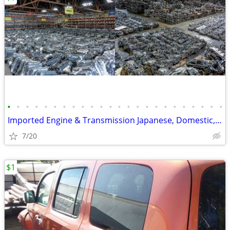
•
•
•
•
•
•
•
•
•
•
•
•
•
•
•
•
•
•
•
•
•
•
•
•
Imported Engine & Transmission Japanese, Domestic, European & Korean
7/20
$1