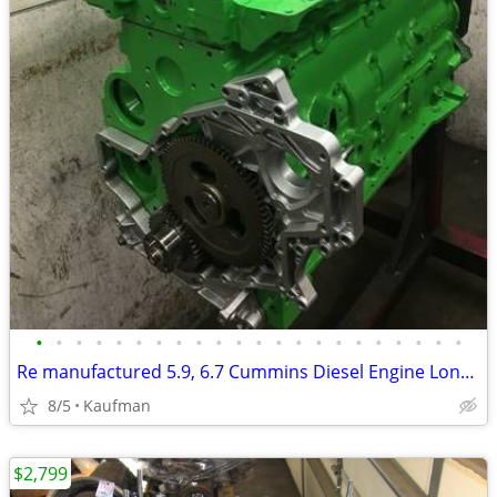
•
•
•
•
•
•
•
•
•
•
•
•
•
•
•
•
•
•
•
•
•
•
Re manufactured 5.9, 6.7 Cummins Diesel Engine Long Blocks
8/5
Kaufman
$2,799