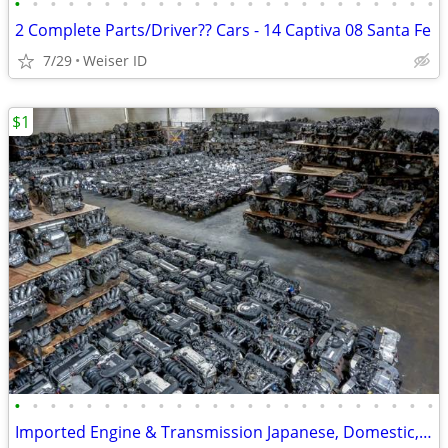
•
•
•
•
•
•
•
•
•
•
•
•
•
•
•
•
•
•
•
•
•
•
•
•
2 Complete Parts/Driver?? Cars - 14 Captiva 08 Santa Fe
7/29
Weiser ID
$1
•
•
•
•
•
•
•
•
•
•
•
•
•
•
•
•
•
•
•
•
•
•
•
•
Imported Engine & Transmission Japanese, Domestic, European & Korean