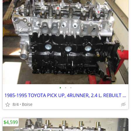
•
•
•
1985-1995 TOYOTA PICK UP, 4RUNNER, 2.4 L. REBUILT ENGINE
8/4
Boise
$4,599