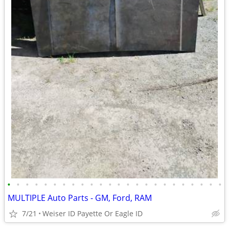
•
•
•
•
•
•
•
•
•
•
•
•
•
•
•
•
•
•
•
•
•
•
•
•
MULTIPLE Auto Parts - GM, Ford, RAM
7/21
Weiser ID Payette Or Eagle ID