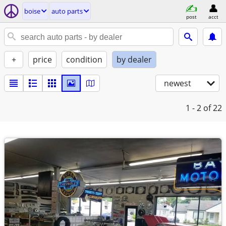
boise
auto parts
post
acct
+
price
condition
by dealer
newest
1 - 2
of 22