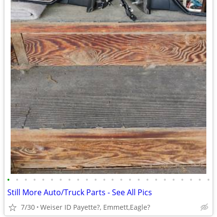
•
•
•
•
•
•
•
•
•
•
•
•
•
•
•
•
•
•
•
•
•
•
•
•
Still More Auto/Truck Parts - See All Pics
7/30
Weiser ID Payette?, Emmett,Eagle?