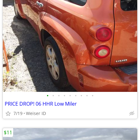
•
•
•
•
•
•
•
•
•
PRICE DROP! 06 HHR Low Miler
7/19
Weiser ID
$11