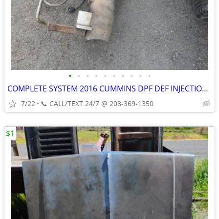
•
•
•
•
•
•
•
•
•
•
COMPLETE SYSTEM 2016 CUMMINS DPF DEF INJECTION EGR SENSORS EXHAUST >>
7/22
📞 CALL/TEXT 24/7 @ 208-369-1350
$1