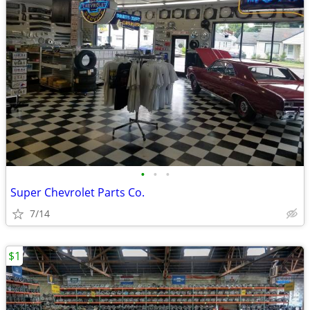
•
•
•
Super Chevrolet Parts Co.
7/14
$1