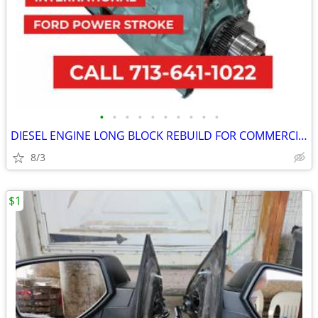
•
•
•
•
•
•
•
•
•
•
DIESEL ENGINE LONG BLOCK REBUILD FOR COMMERCIAL INDUSTRIAL AGRICULTURE
8/3
$1