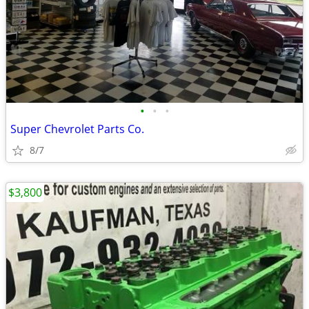
•
•
•
Super Chevrolet Parts Co.
8/7
$3,800