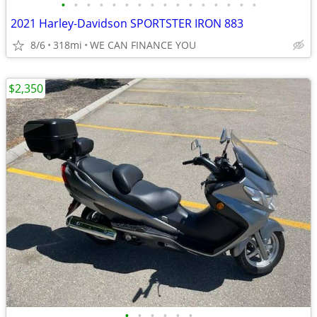
•
•
•
•
•
•
•
•
•
•
•
•
•
•
•
•
2021 Harley-Davidson SPORTSTER IRON 883
8/6
318mi
WE CAN FINANCE YOU
$2,350
•
•
•
•
•
•