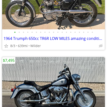
•
•
•
•
•
•
•
•
•
•
•
•
•
•
•
•
•
•
•
1964 Trumph 650cc TR6R LOW MILES amazing condition
8/3
639mi
Wilder
$7,495