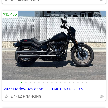
$15,495
•
•
•
•
•
•
•
•
•
•
•
•
•
•
•
•
2023 Harley-Davidson SOFTAIL LOW RIDER S
8/4
EZ FINANCING