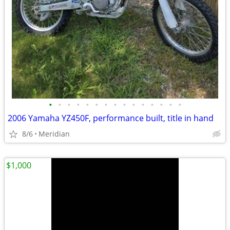
•
•
•
•
•
•
•
•
•
•
•
•
•
•
•
2006 Yamaha YZ450F, performance built, title in hand
8/6
Meridian
$1,000