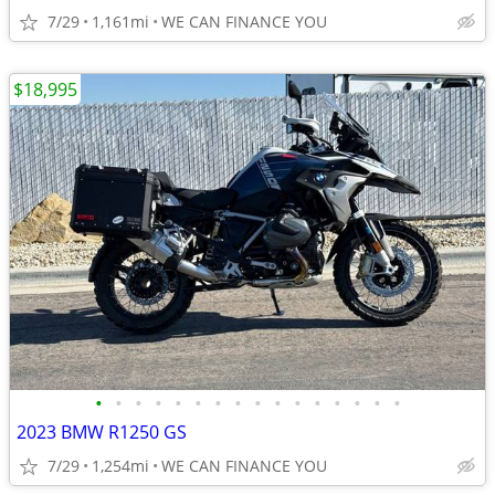
7/29
1,161mi
WE CAN FINANCE YOU
$18,995
•
•
•
•
•
•
•
•
•
•
•
•
•
•
•
•
2023 BMW R1250 GS
7/29
1,254mi
WE CAN FINANCE YOU