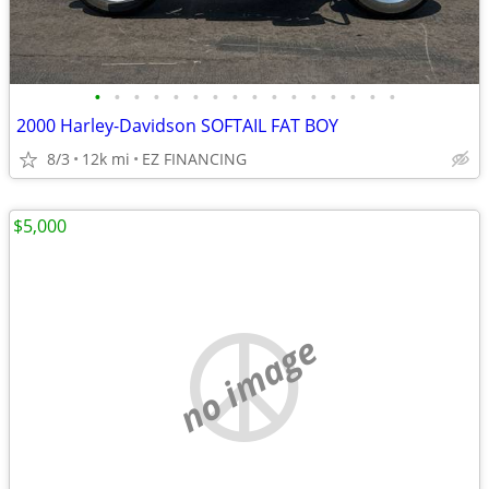
•
•
•
•
•
•
•
•
•
•
•
•
•
•
•
•
2000 Harley-Davidson SOFTAIL FAT BOY
8/3
12k mi
EZ FINANCING
$5,000
no image