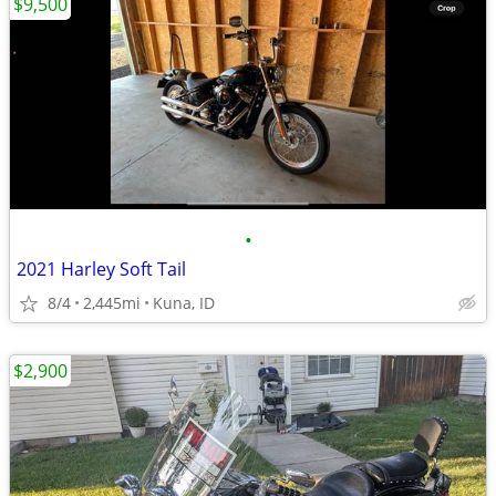
$9,500
•
2021 Harley Soft Tail
8/4
2,445mi
Kuna, ID
$2,900