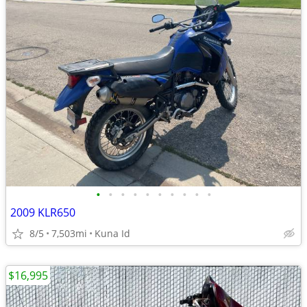
•
•
•
•
•
•
•
•
•
•
2009 KLR650
8/5
7,503mi
Kuna Id
$16,995