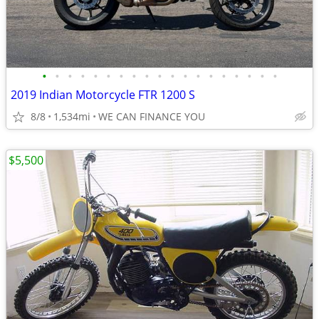
•
•
•
•
•
•
•
•
•
•
•
•
•
•
•
•
•
•
•
2019 Indian Motorcycle FTR 1200 S
8/8
1,534mi
WE CAN FINANCE YOU
$5,500