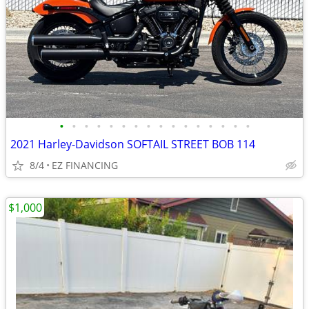
•
•
•
•
•
•
•
•
•
•
•
•
•
•
•
•
2021 Harley-Davidson SOFTAIL STREET BOB 114
8/4
EZ FINANCING
$1,000