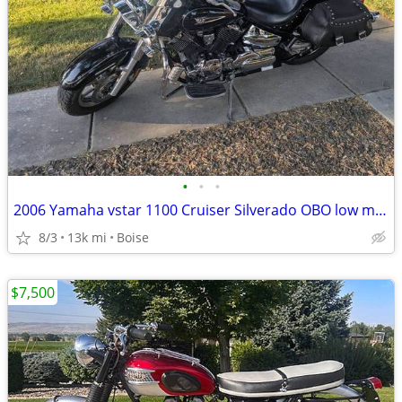
•
•
•
2006 Yamaha vstar 1100 Cruiser Silverado OBO low miles
8/3
13k mi
Boise
$7,500