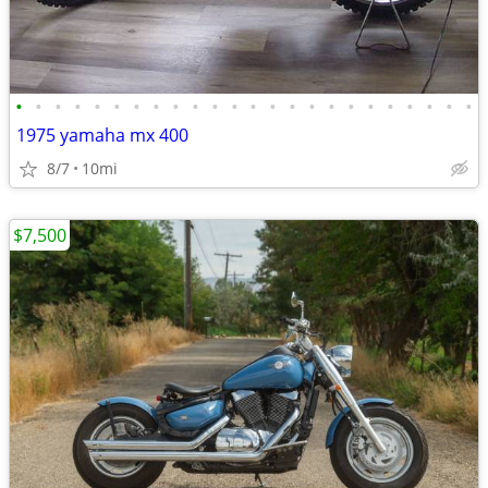
•
•
•
•
•
•
•
•
•
•
•
•
•
•
•
•
•
•
•
•
•
•
•
•
1975 yamaha mx 400
8/7
10mi
$7,500