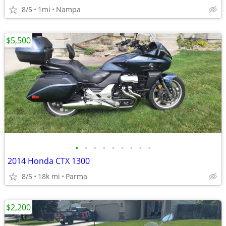
8/5
1mi
Nampa
$5,500
•
•
•
•
•
•
•
•
•
2014 Honda CTX 1300
8/5
18k mi
Parma
$2,200