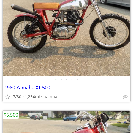
•
•
•
•
•
1980 Yamaha XT 500
7/30
1,234mi
nampa
$6,500