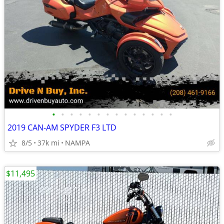
•
•
•
•
•
•
•
•
•
•
•
•
•
•
2019 CAN-AM SPYDER F3 LTD
8/5
37k mi
NAMPA
$11,495