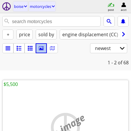
boise
motorcycles
post
acct
+
price
sold by
engine displacement (CC)
st
newest
1 - 2
of 68
$5,500
no image