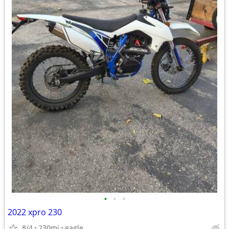
•
•
•
2022 xpro 230
8/4
230mi
eagle