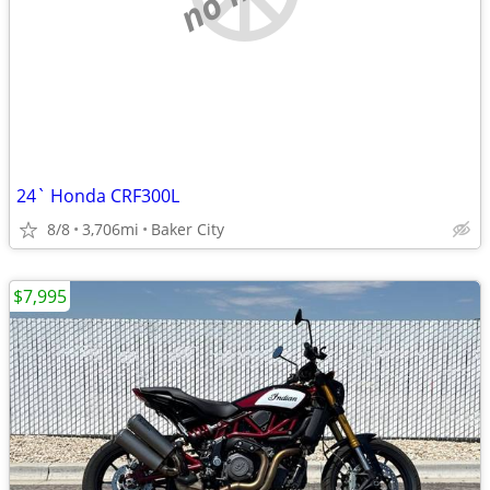
24` Honda CRF300L
8/8
3,706mi
Baker City
$7,995