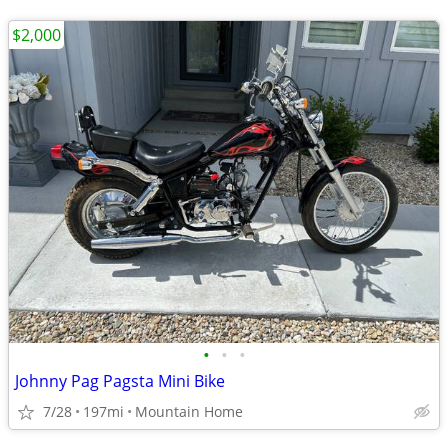
$2,000
•
•
•
Johnny Pag Pagsta Mini Bike
7/28
197mi
Mountain Home