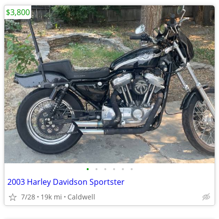
$3,800
•
•
•
•
•
•
2003 Harley Davidson Sportster
7/28
19k mi
Caldwell