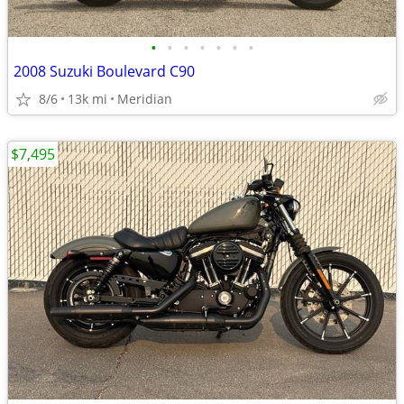
•
•
•
•
•
•
•
2008 Suzuki Boulevard C90
8/6
13k mi
Meridian
$7,495