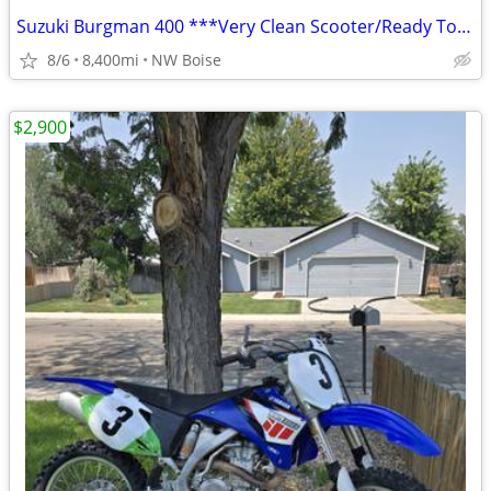
Suzuki Burgman 400 ***Very Clean Scooter/Ready Togo***
8/6
8,400mi
NW Boise
$2,900