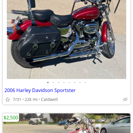
•
•
•
•
•
•
•
•
2006 Harley Davidson Sportster
7/31
22k mi
Caldwell
$2,500