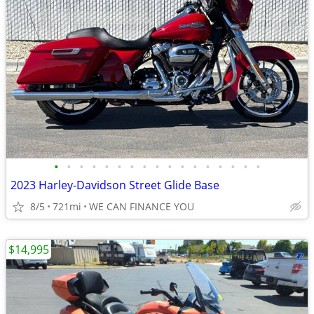
•
•
•
•
•
•
•
•
•
•
•
•
•
•
•
•
•
2023 Harley-Davidson Street Glide Base
8/5
721mi
WE CAN FINANCE YOU
$14,995