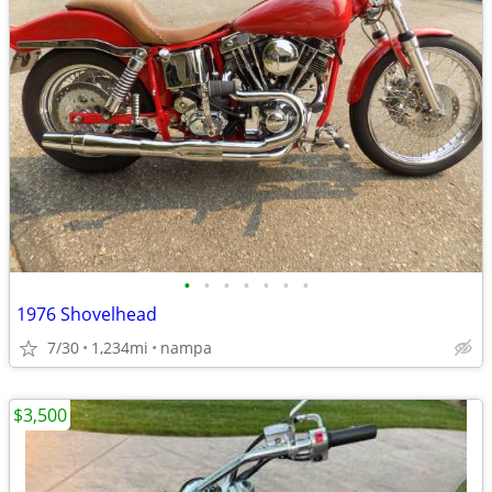
•
•
•
•
•
•
•
1976 Shovelhead
7/30
1,234mi
nampa
$3,500