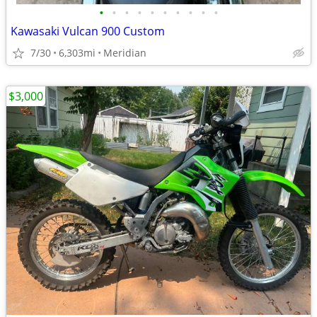
•
•
•
•
•
•
•
•
•
•
Kawasaki Vulcan 900 Custom
7/30
6,303mi
Meridian
$3,000