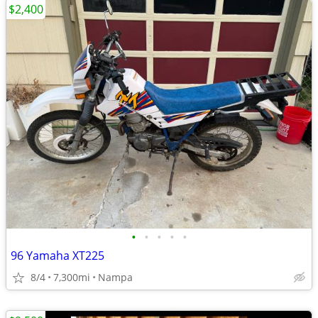
$2,400
•
•
•
•
•
96 Yamaha XT225
8/4
7,300mi
Nampa