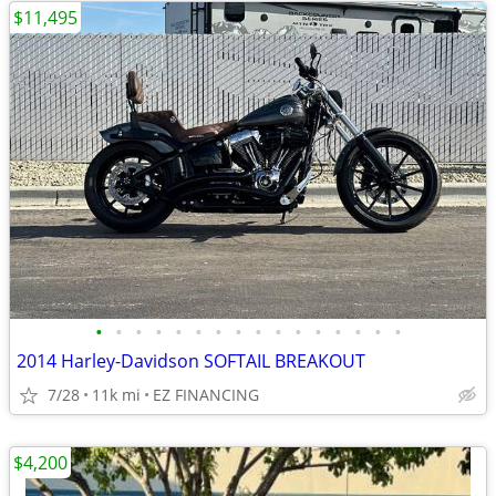
$11,495
•
•
•
•
•
•
•
•
•
•
•
•
•
•
•
•
2014 Harley-Davidson SOFTAIL BREAKOUT
7/28
11k mi
EZ FINANCING
$4,200