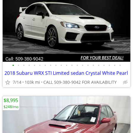
•
•
•
•
•
•
•
•
•
•
•
•
•
•
•
•
•
•
•
•
•
2018 Subaru WRX STI Limited sedan Crystal White Pearl
7/14
103k mi
CALL 509-380-9042 FOR AVAILABILITY
$8,995
$248/mo