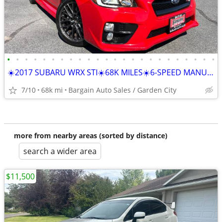
•
•
•
•
•
•
•
•
•
•
•
•
•
•
•
•
•
•
•
•
•
•
•
•
☀️2017 SUBARU WRX STI☀️68K MILES☀️6-SPEED MANUAL☀️SPORTY☀️
7/10
68k mi
Bargain Auto Sales / Garden City
more from nearby areas (sorted by distance)
search a wider area
$11,500