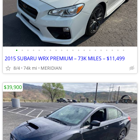
•
•
•
•
•
•
•
•
•
•
•
•
•
•
•
•
•
•
•
•
2015 SUBARU WRX PREMIUM – 73K MILES – $11,499
8/4
74k mi
MERIDIAN
$39,900