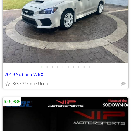
•
•
•
•
•
•
•
•
•
•
2019 Subaru WRX
8/3
72k mi
Ucon
$26,888