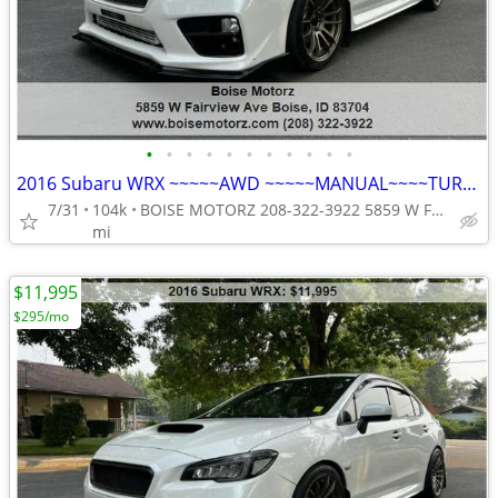
•
•
•
•
•
•
•
•
•
•
•
2016 Subaru WRX ~~~~~AWD ~~~~~MANUAL~~~~TURBO~~~
7/31
104k
BOISE MOTORZ 208-322-3922 5859 W FAIRVIEW AVE BOISE IDAHO<ta
mi
$11,995
$295/mo