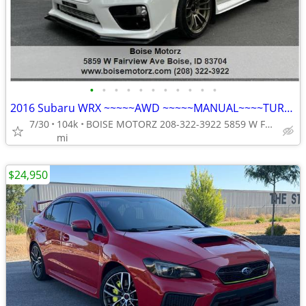
•
•
•
•
•
•
•
•
•
•
•
2016 Subaru WRX ~~~~~AWD ~~~~~MANUAL~~~~TURBO~~~
7/30
104k
BOISE MOTORZ 208-322-3922 5859 W FAIRVIEW AVE BOISE IDAHO<ta
mi
$24,950