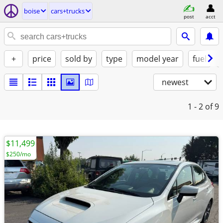
boise
cars+trucks
post
acct
+
price
sold by
type
model year
fuel
newest
1 - 2
of 9
$11,499
$250/mo