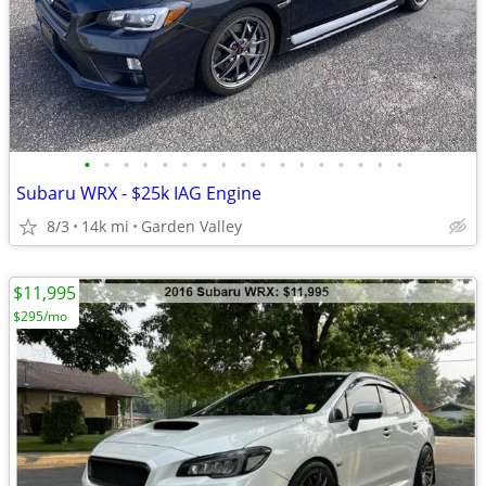
•
•
•
•
•
•
•
•
•
•
•
•
•
•
•
•
•
Subaru WRX - $25k IAG Engine
8/3
14k mi
Garden Valley
$11,995
$295/mo