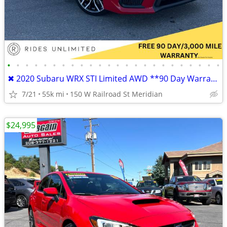
•
•
•
•
•
•
•
•
•
•
•
•
•
•
•
•
•
•
•
•
•
•
•
•
✖ 2020 Subaru WRX STI Limited AWD **90 Day Warranty**
7/21
55k mi
150 W Railroad St Meridian
$24,995