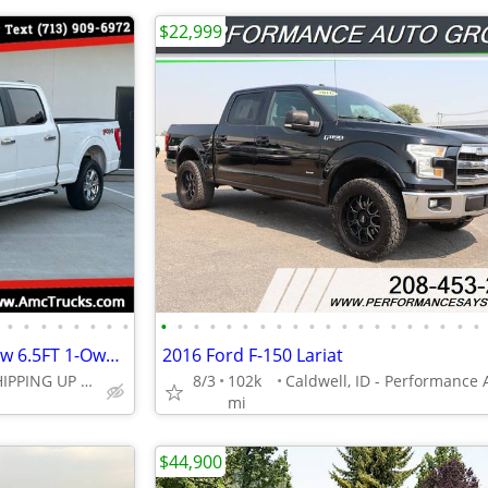
$22,999
•
•
•
•
•
•
•
•
•
•
•
•
•
•
•
•
•
•
•
•
•
•
•
•
•
•
•
•
2022 Ford F-150 F150 SuperCrew 6.5FT 1-Owner FX4 5.0L V8 4WD NO RUST!
2016 Ford F-150 Lariat
Houston TX FREE SHIPPING UP TO 1,000 MI (.90C/MI Add
8/3
102k
mi
$44,900