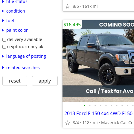
title status
8/5
161k mi
condition
fuel
$16,495
paint color
delivery available
cryptocurrency ok
language of posting
related searches
reset
apply
•
•
•
•
•
•
•
•
•
•
8/4
118k mi
Maverick Car C