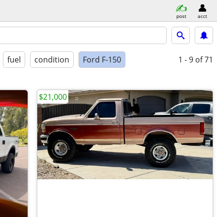
post
acct
fuel
condition
Ford F-150
1 - 9
of 71
$21,000