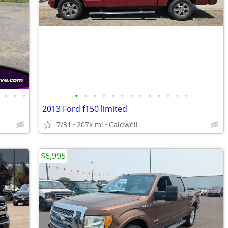
•
•
•
•
•
•
•
•
•
•
•
•
•
•
•
•
2013 Ford f150 limited
7/31
207k mi
Caldwell
$6,995