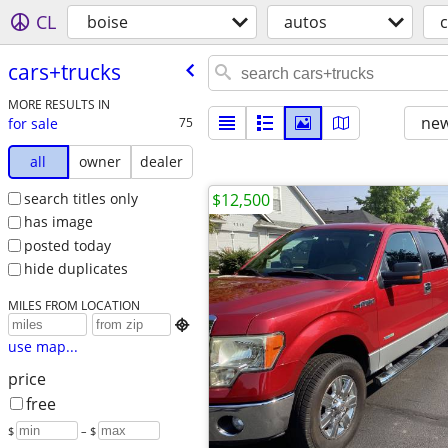
CL
boise
autos
c
cars+trucks
MORE RESULTS IN
new
for sale
75
all
owner
dealer
search titles only
$12,500
has image
posted today
hide duplicates
MILES FROM LOCATION

use map...
price
free
$
– $