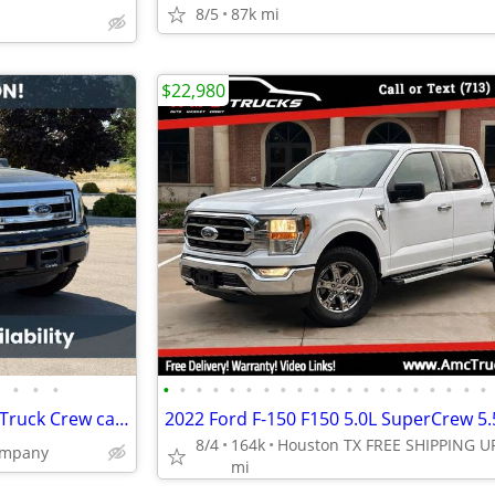
8/5
87k mi
$22,980
•
•
•
•
•
•
•
•
•
•
•
•
•
•
•
•
•
•
•
•
•
•
•
2013 Ford F-150 4x4 4WD F150 Truck Crew cab XLT SuperCrew
8/4
164k
ompany
mi