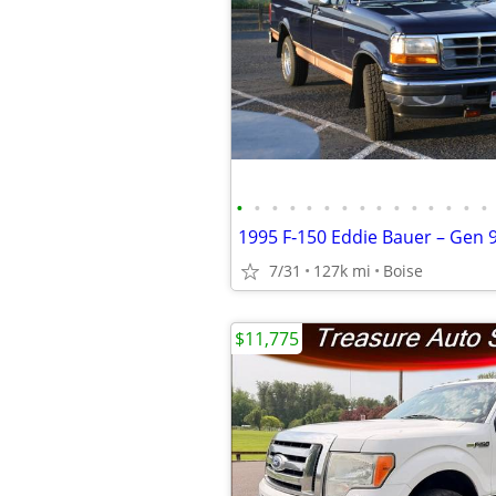
•
•
•
•
•
•
•
•
•
•
•
•
•
•
•
7/31
127k mi
Boise
$11,775