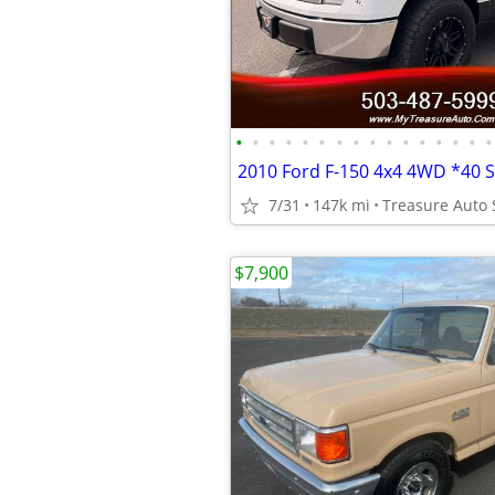
•
•
•
•
•
•
•
•
•
•
•
•
•
•
•
•
7/31
147k mi
Treasure Auto 
$7,900