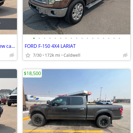
•
•
•
•
•
•
•
•
•
•
•
•
•
•
•
•
•
2018 Ford F-150 4x4 4WD F150 Truck Crew cab XLT SuperCrew
FORD F-150 4X4 LARIAT
7/30
172k mi
Caldwell
$18,500