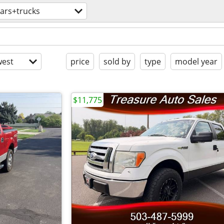
ars+trucks
est
price
sold by
type
model year
$11,775