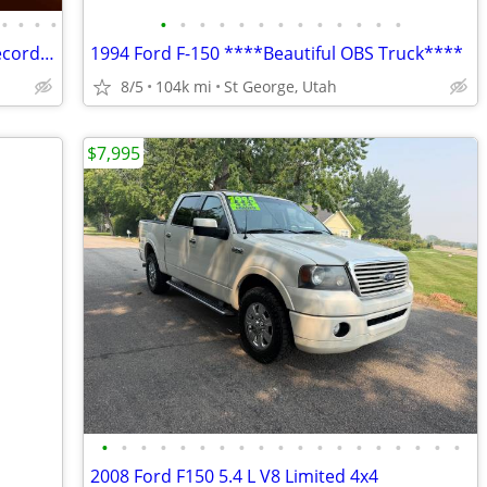
•
•
•
•
•
•
•
•
•
•
•
•
•
•
•
•
•
2010 Ford F-150 4x4 4WD *40 Service Records*2 Owners*5.4 L*
1994 Ford F-150 ****Beautiful OBS Truck****
8/5
104k mi
St George, Utah
$7,995
•
•
•
•
•
•
•
•
•
•
•
•
•
•
•
•
•
•
•
2008 Ford F150 5.4 L V8 Limited 4x4