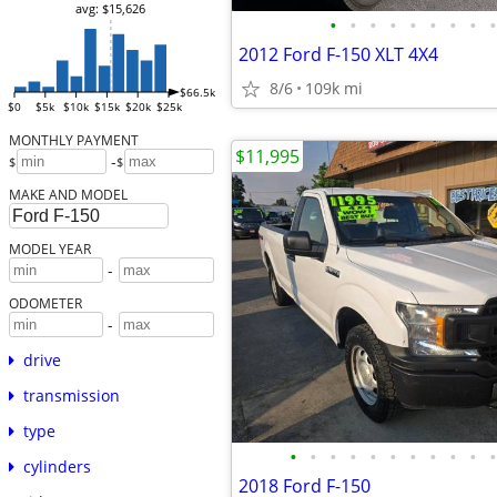
avg: $15,626
•
•
•
•
•
•
•
•
•
2012 Ford F-150 XLT 4X4
8/6
109k mi
$66.5k
$0
$5k
$10k
$15k
$20k
$25k
MONTHLY PAYMENT
$11,995
-
$
$
MAKE AND MODEL
MODEL YEAR
-
ODOMETER
-
drive
transmission
type
•
•
•
•
•
•
•
•
•
•
•
cylinders
2018 Ford F-150