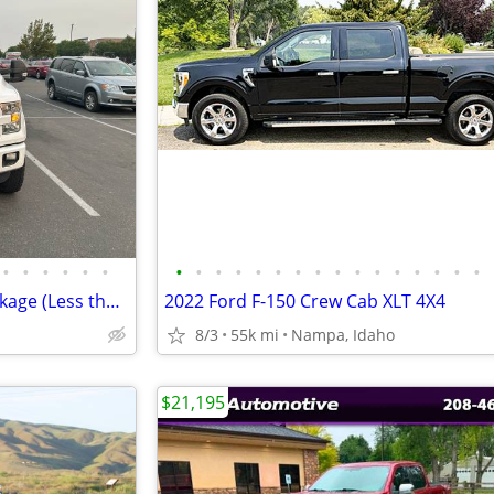
•
•
•
•
•
•
•
•
•
•
•
•
•
•
•
•
•
•
•
•
•
•
2016 Ford F-150 XLT w/ FX4 Package (Less than 100k miles)
2022 Ford F-150 Crew Cab XLT 4X4
8/3
55k mi
Nampa, Idaho
$21,195