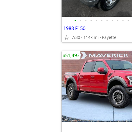
•
•
•
•
•
•
•
•
•
•
•
1988 F150
7/30
114k mi
Payette
$51,493