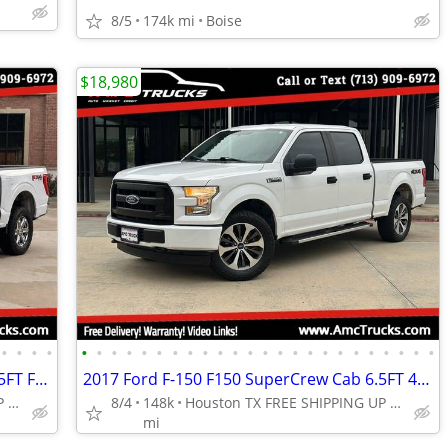
8/5
174k mi
Boise
$18,980
•
•
•
•
•
•
•
•
•
•
•
•
•
•
•
•
•
•
•
•
•
•
•
•
•
•
•
•
2022 Ford F-150 F150 5.0L SuperCrew 5.5FT FX4 1-Owner CarFax NO Rust
2017 Ford F-150 F150 SuperCrew Cab 6.5FT 4WD 4x4 1-Owner 5.0L NO RUST
Houston TX FREE SHIPPING UP TO 1,000 MI (.90C/MI Add
8/4
148k
Houston TX FREE SHIPPING UP TO 1,000 MI (.90C/MI Add
mi