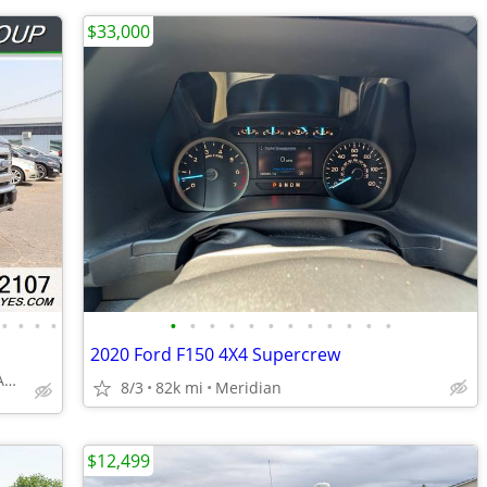
$33,000
•
•
•
•
•
•
•
•
•
•
•
•
•
•
•
•
2020 Ford F150 4X4 Supercrew
Caldwell, ID - Performance Auto Group
8/3
82k mi
Meridian
$12,499