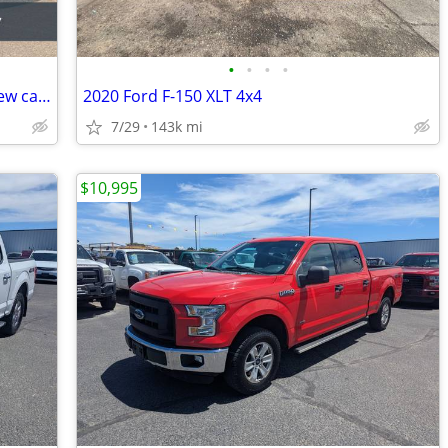
•
•
•
•
2018 Ford F-150 4x4 4WD F150 Truck Crew cab XLT SuperCrew
2020 Ford F-150 XLT 4x4
7/29
143k mi
$10,995