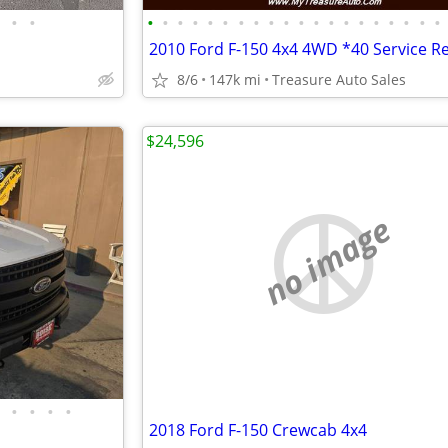
•
•
•
•
•
•
•
•
•
•
•
•
•
•
•
•
•
•
•
•
•
•
8/6
147k mi
Treasure Auto Sales
$24,596
no image
•
•
•
•
2018 Ford F-150 Crewcab 4x4