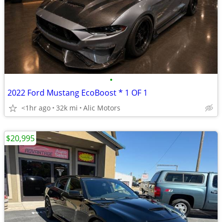
•
2022 Ford Mustang EcoBoost * 1 OF 1
<1hr ago
32k mi
Alic Motors
$20,995