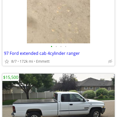
•
•
•
•
97 Ford extended cab 4cylinder ranger
8/7
172k mi
Emmett
$15,500