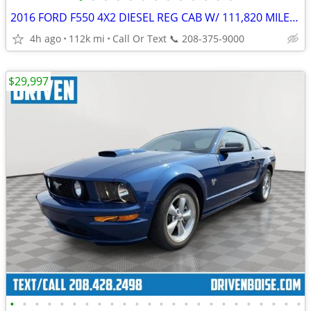
2016 FORD F550 4X2 DIESEL REG CAB W/ 111,820 MILES 1 OWNER!
4h ago
112k mi
Call Or Text 📞 208-375-9000
$29,997
•
•
•
•
•
•
•
•
•
•
•
•
•
•
•
•
•
•
•
•
•
•
•
•