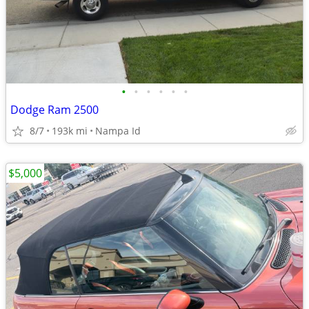
•
•
•
•
•
•
Dodge Ram 2500
8/7
193k mi
Nampa Id
$5,000