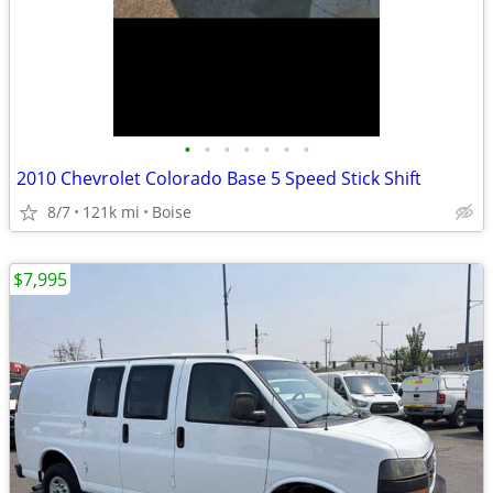
•
•
•
•
•
•
•
2010 Chevrolet Colorado Base 5 Speed Stick Shift
8/7
121k mi
Boise
$7,995