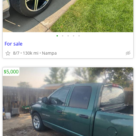
•
•
•
•
•
For sale
8/7
130k mi
Nampa
$5,000