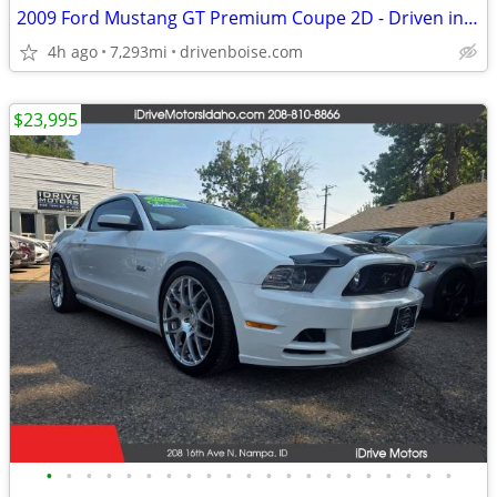
2009 Ford Mustang GT Premium Coupe 2D - Driven in Boise!
4h ago
7,293mi
drivenboise.com
$23,995
•
•
•
•
•
•
•
•
•
•
•
•
•
•
•
•
•
•
•
•
•