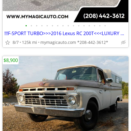
•
•
•
•
•
•
•
•
•
•
•
•
•
•
•
•
!!!F-SPORT TURBO>>>2016 Lexus RC 200T<<<LUXURY AND SPORTY!!!
8/7
125k mi
mymagicauto.com *208-442-3612*
$8,900