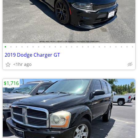
•
•
•
•
•
•
•
•
•
•
•
•
•
•
•
•
•
•
•
•
•
•
•
•
2019 Dodge Charger GT
<1hr ago
$1,716