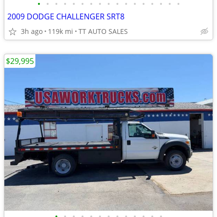
•
•
•
•
•
•
•
•
•
•
•
•
•
•
•
•
•
2009 DODGE CHALLENGER SRT8
3h ago
119k mi
TT AUTO SALES
$29,995
•
•
•
•
•
•
•
•
•
•
•
•
•