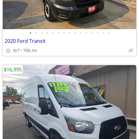
•
•
•
•
•
•
•
•
•
•
•
•
•
•
•
2020 Ford Transit
8/7
70k mi
$16,995