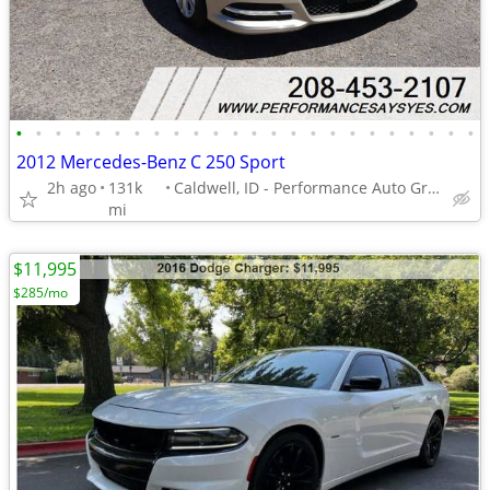
•
•
•
•
•
•
•
•
•
•
•
•
•
•
•
•
•
•
•
•
•
•
•
•
2012 Mercedes-Benz C 250 Sport
2h ago
131k
Caldwell, ID - Performance Auto Group
mi
$11,995
$285/mo