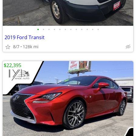
•
•
•
•
•
•
•
•
•
•
•
•
2019 Ford Transit
8/7
128k mi
$22,395