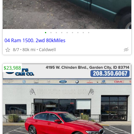
•
•
•
•
•
•
•
•
•
04 Ram 1500. 2wd 80kMiles
8/7
80k mi
Caldwell
$23,988