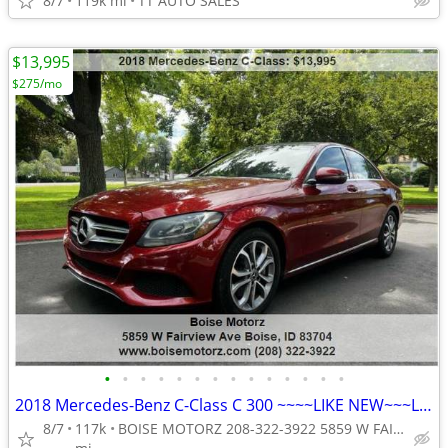
8/7
119k mi
TT AUTO SALES
$13,995
$275/mo
•
•
•
•
•
•
•
•
•
•
•
•
•
•
2018 Mercedes-Benz C-Class C 300 ~~~~LIKE NEW~~~LOW MILES~~~
8/7
117k
BOISE MOTORZ 208-322-3922 5859 W FAIRVIEW AVE BOISE IDAHO<ta