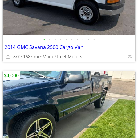
•
•
•
•
•
•
•
•
•
•
2014 GMC Savana 2500 Cargo Van
8/7
168k mi
Main Street Motors
$4,000