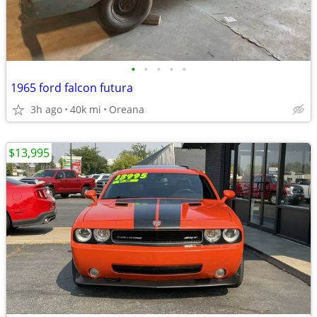
•
•
•
•
•
1965 ford falcon futura
3h ago
40k mi
Oreana
$13,995