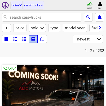
boise
cars+trucks
post
acct
+
price
sold by
type
model year
fuel
newest
1 - 2
of 282
$27,484