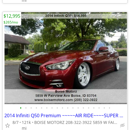
mi
$12,995
$265/mo
•
•
•
•
•
•
•
•
•
•
•
•
•
•
•
•
•
•
2014 Infiniti Q50 Premium ~~~~~AIR RIDE~~~~SUPER CLEAN~~~~
8/7
121k
BOISE MOTORZ 208-322-3922 5859 W FAIRVIEW AVE BOISE IDAHO<ta
mi