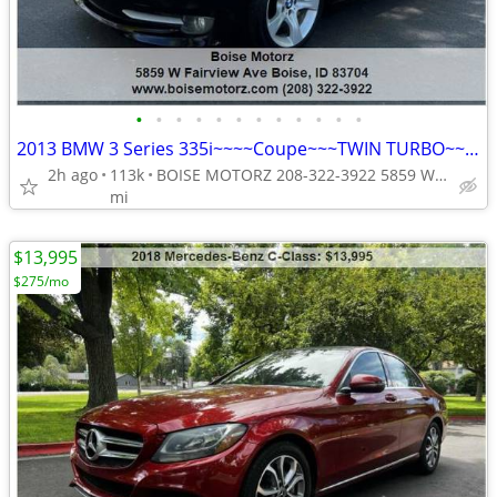
•
•
•
•
•
•
•
•
•
•
•
•
2013 BMW 3 Series 335i~~~~Coupe~~~TWIN TURBO~~~~~LOW MILES~~~
2h ago
113k
BOISE MOTORZ 208-322-3922 5859 W FAIRVIEW AVE BOISE IDAHO<ta
mi
$13,995
$275/mo