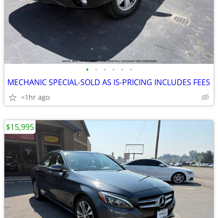
•
•
•
•
•
•
MECHANIC SPECIAL-SOLD AS IS-PRICING INCLUDES FEES
<1hr ago
$15,995