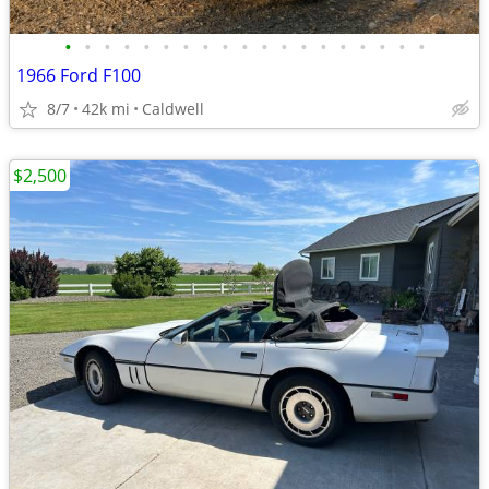
•
•
•
•
•
•
•
•
•
•
•
•
•
•
•
•
•
•
•
1966 Ford F100
8/7
42k mi
Caldwell
$2,500