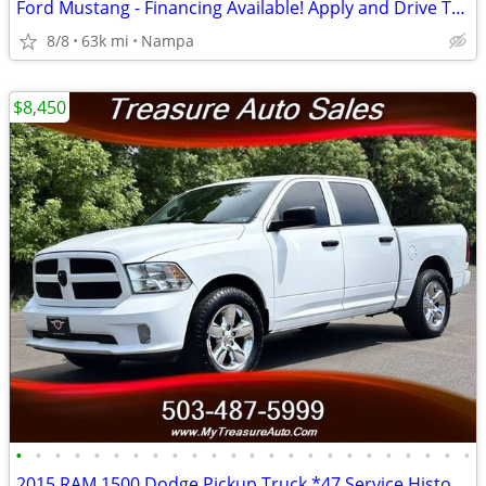
Ford Mustang - Financing Available! Apply and Drive Today!
8/8
63k mi
Nampa
$8,450
•
•
•
•
•
•
•
•
•
•
•
•
•
•
•
•
•
•
•
•
•
•
•
•
2015 RAM 1500 Dodge Pickup Truck *47 Service History Records*