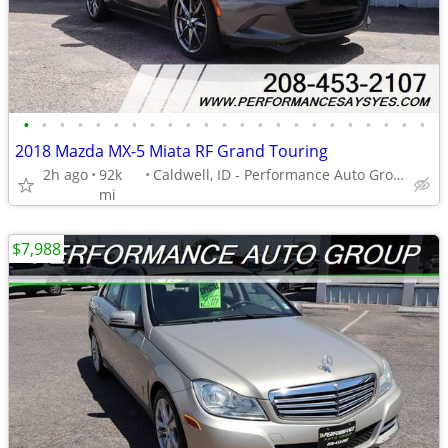
•
•
•
•
•
•
•
•
•
•
•
•
•
•
•
•
•
•
•
•
•
•
•
2018 Mazda MX-5 Miata RF Grand Touring
2h ago
92k
Caldwell, ID - Performance Auto Group
mi
$7,988