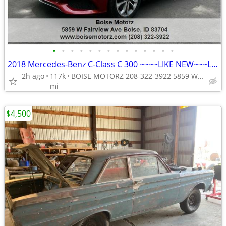
•
•
•
•
•
•
•
•
•
•
•
•
•
•
2018 Mercedes-Benz C-Class C 300 ~~~~LIKE NEW~~~LOW MILES~~~
2h ago
117k
BOISE MOTORZ 208-322-3922 5859 W FAIRVIEW AVE BOISE IDAHO<ta
mi
$4,500