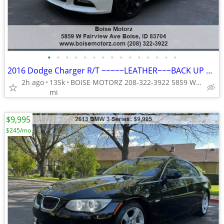
•
•
•
•
•
•
•
•
•
•
•
•
•
•
•
2016 Dodge Charger R/T ~~~~~LEATHER~~~BACK UP CAMERA ~~~~NAVIGATION~~~
2h ago
135k
BOISE MOTORZ 208-322-3922 5859 W FAIRVIEW AVE BOISE IDAHO<ta
mi
$9,995
$245/mo