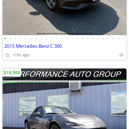
•
•
•
•
•
•
•
•
•
•
•
•
•
•
•
•
•
•
•
•
•
•
•
•
2015 Mercedes-Benz C 300
<1hr ago
$18,988