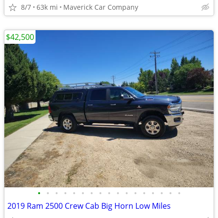
8/7
63k mi
Maverick Car Company
$42,500
•
•
•
•
•
•
•
•
•
•
•
•
•
•
•
•
•
2019 Ram 2500 Crew Cab Big Horn Low Miles