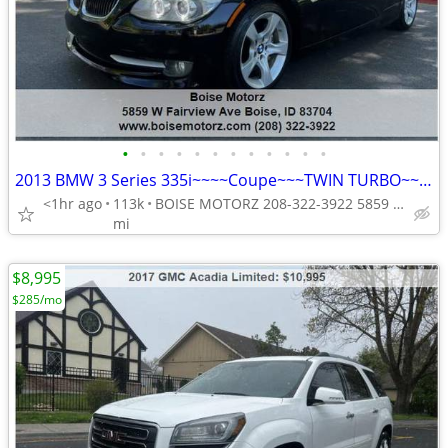
•
•
•
•
•
•
•
•
•
•
•
•
2013 BMW 3 Series 335i~~~~Coupe~~~TWIN TURBO~~~~~LOW MILES~~~
<1hr ago
113k
BOISE MOTORZ 208-322-3922 5859 W FAIRVIEW AVE BOISE IDAHO<ta
mi
$8,995
$285/mo