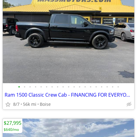
•
•
•
•
•
•
•
•
•
•
•
•
•
•
•
•
•
•
•
Ram 1500 Classic Crew Cab - FINANCING FOR EVERYONE!!!
8/7
56k mi
Boise
$27,995
$640/mo