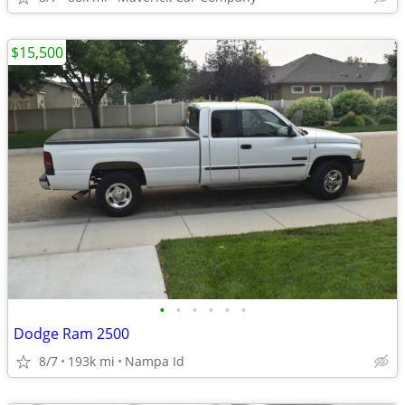
$15,500
•
•
•
•
•
•
Dodge Ram 2500
8/7
193k mi
Nampa Id