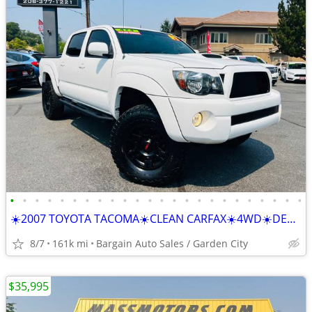
•
•
•
•
•
•
•
•
•
•
•
•
•
•
•
•
•
•
•
•
•
•
•
•
☀️2007 TOYOTA TACOMA☀️CLEAN CARFAX☀️4WD☀️DEPENDABLE☀️
8/7
161k mi
Bargain Auto Sales / Garden City
$35,995