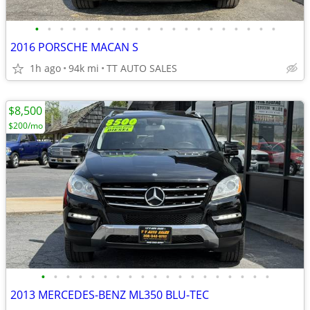
•
•
•
•
•
•
•
•
•
•
•
•
•
•
•
•
•
•
•
•
2016 PORSCHE MACAN S
1h ago
94k mi
TT AUTO SALES
$8,500
$200/mo
•
•
•
•
•
•
•
•
•
•
•
•
•
•
•
•
•
•
•
2013 MERCEDES-BENZ ML350 BLU-TEC