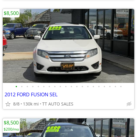
$8,500
•
•
•
•
•
•
•
•
•
•
•
•
•
•
•
•
•
•
•
•
2012 FORD FUSION SEL
8/8
130k mi
TT AUTO SALES
$8,500
$200/mo