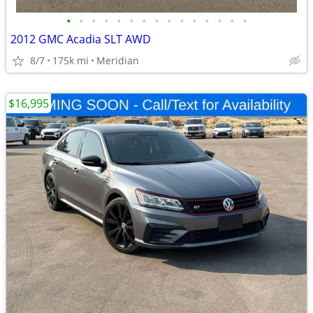
•
•
•
•
•
•
•
•
•
•
•
•
•
•
•
2012 GMC Acadia SLT AWD
8/7
175k mi
Meridian
$16,995