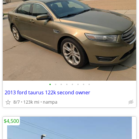
•
•
•
•
•
•
•
•
2013 ford taurus 122k second owner
8/7
123k mi
nampa
$4,500