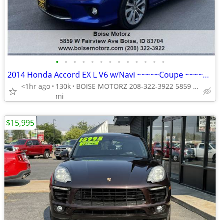
•
•
•
•
•
•
•
•
•
•
•
•
•
2014 Honda Accord EX L V6 w/Navi ~~~~~Coupe ~~~~~LIKE NEW~~~~~
<1hr ago
130k
BOISE MOTORZ 208-322-3922 5859 W FAIRVIEW AVE BOISE IDAHO<ta
mi
$15,995