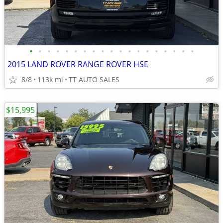
•
•
•
•
•
•
•
•
•
•
•
•
•
•
•
•
•
•
•
2015 LAND ROVER RANGE ROVER HSE
8/8
113k mi
TT AUTO SALES
$15,995