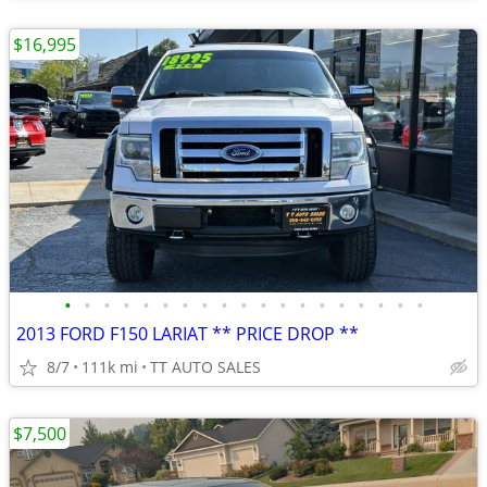
$16,995
•
•
•
•
•
•
•
•
•
•
•
•
•
•
•
•
•
•
•
2013 FORD F150 LARIAT ** PRICE DROP **
8/7
111k mi
TT AUTO SALES
$7,500