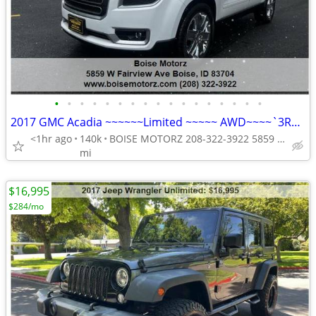
•
•
•
•
•
•
•
•
•
•
•
•
•
•
•
•
•
2017 GMC Acadia ~~~~~~Limited ~~~~~ AWD~~~~`3RD ROW SEATS~~~~
<1hr ago
140k
BOISE MOTORZ 208-322-3922 5859 W FAIRVIEW AVE BOISE IDAHO<ta
mi
$16,995
$284/mo