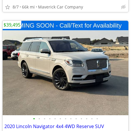
8/7
66k mi
Maverick Car Company
$39,495
•
•
•
•
•
•
•
•
•
•
•
•
•
2020 Lincoln Navigator 4x4 4WD Reserve SUV