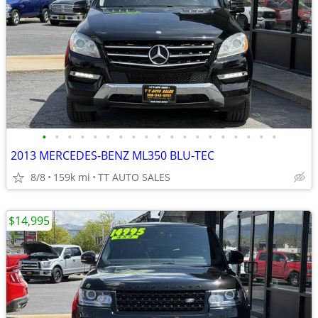
•
•
•
•
•
•
•
•
•
•
•
•
•
•
•
•
•
•
•
2013 MERCEDES-BENZ ML350 BLU-TEC
8/8
159k mi
TT AUTO SALES
$14,995