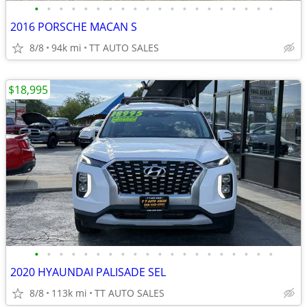
•
•
•
•
•
•
•
•
•
•
•
•
•
•
•
•
•
•
•
•
2016 PORSCHE MACAN S
8/8
94k mi
TT AUTO SALES
$18,995
•
•
•
•
•
•
•
•
•
•
•
•
•
•
•
•
•
•
•
•
2020 HYAUNDAI PALISADE SEL
8/8
113k mi
TT AUTO SALES