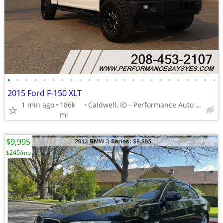
•
•
•
•
•
•
•
•
•
•
•
•
•
•
•
•
•
•
•
•
•
•
•
•
2015 Ford F-150 XLT
1 min ago
186k
Caldwell, ID - Performance Auto Group
mi
$9,995
$245/mo