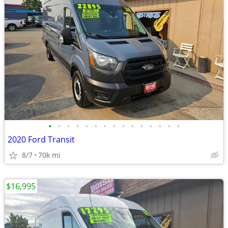
•
•
•
•
•
•
•
•
•
•
•
•
•
•
•
2020 Ford Transit
8/7
70k mi
$16,995