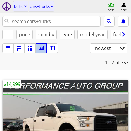
boise
cars+trucks
post
acct
+
price
sold by
type
model year
fuel
newest
1 - 2
of 757
$14,999