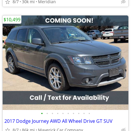
8/7
30k mi
Meridian
$10,499
•
•
•
•
•
•
•
•
•
•
2017 Dodge Journey AWD All Wheel Drive GT SUV
8/7
86k mi
Maverick Car Company