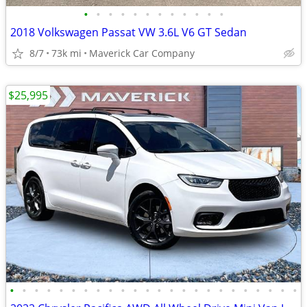
•
•
•
•
•
•
•
•
•
•
•
•
2018 Volkswagen Passat VW 3.6L V6 GT Sedan
8/7
73k mi
Maverick Car Company
$25,995
•
•
•
•
•
•
•
•
•
•
•
•
•
•
•
•
•
•
•
•
•
•
•
•