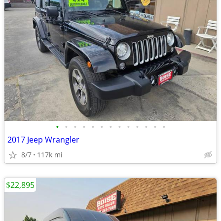
•
•
•
•
•
•
•
•
•
•
•
•
•
2017 Jeep Wrangler
8/7
117k mi
$22,895