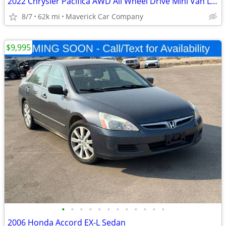
2022 Chrysler Pacifica AWD All Wheel Drive Mini Van Limited Passenger
8/7
62k mi
Maverick Car Company
$9,995
•
•
•
•
•
•
•
•
•
•
•
•
2006 Honda Accord EX-L Sedan