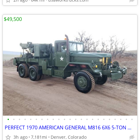
$49,500
•
•
•
•
•
•
•
•
•
•
•
•
•
•
•
•
•
•
•
•
•
•
•
PERFECT 1970 AMERICAN GENERAL M816 6X6 5-TON WRECKER CRANE TRUCK
3h ago
7,181mi
Denver, Colorado