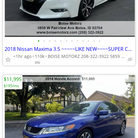
•
•
•
•
•
•
•
•
•
•
•
•
2018 Nissan Maxima 3.5 ~~~~~LIKE NEW~~~~SUPER CLEAN~~~
<1hr ago
110k
BOISE MOTORZ 208-322-3922 5859 W FAIRVIEW AVE BOISE IDAHO<ta
mi
$11,995
$195/mo