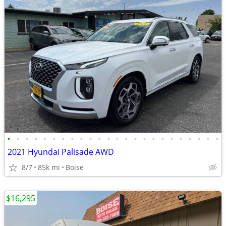
•
•
•
•
•
•
•
•
•
•
•
•
•
•
•
•
•
•
•
•
•
•
•
•
2021 Hyundai Palisade AWD
8/7
85k mi
Boise
$16,295