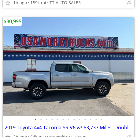
1h ago
159k mi
TT AUTO SALES
$30,995
•
•
•
•
•
•
•
•
•
•
•
•
•
2019 Toyota 4x4 Tacoma SR V6 w/ 63,737 Miles -Double Cab-EASY FINANCE
2h ago
64k mi
usaworktrucks.com