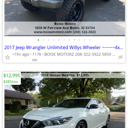
•
•
•
•
•
•
•
•
•
•
•
2017 Jeep Wrangler Unlimited Willys Wheeler ~~~~~4x4 ~~~~~LIFTED~~~~
<1hr ago
117k
BOISE MOTORZ 208-322-3922 5859 W FAIRVIEW AVE BOISE IDAHO<ta
mi
$12,995
$285/mo