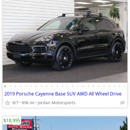
•
•
•
•
•
•
•
•
•
•
•
•
•
•
•
•
•
•
•
•
•
•
•
•
2019 Porsche Cayenne Base SUV AWD All Wheel Drive
8/7
89k mi
Jordan Motorsports
$18,995