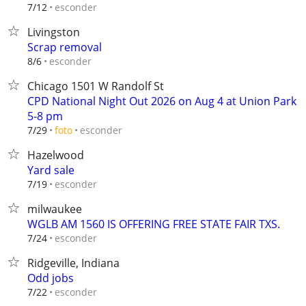
esconder
7/12
Livingston
Scrap removal
esconder
8/6
Chicago 1501 W Randolf St
CPD National Night Out 2026 on Aug 4 at Union Park
5-8 pm
esconder
7/29
foto
Hazelwood
Yard sale
esconder
7/19
milwaukee
WGLB AM 1560 IS OFFERING FREE STATE FAIR TXS.
esconder
7/24
Ridgeville, Indiana
Odd jobs
esconder
7/22