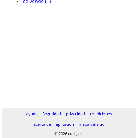
se vende (1)
ayuda
Seguridad
privacidad
condiciones
acerca de
aplicación
mapa del sitio
© 2026 craigslist