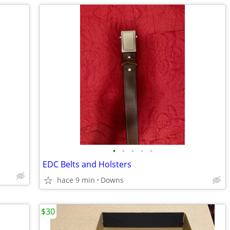
•
•
•
•
•
EDC Belts and Holsters
hace 9 min
Downs
$30