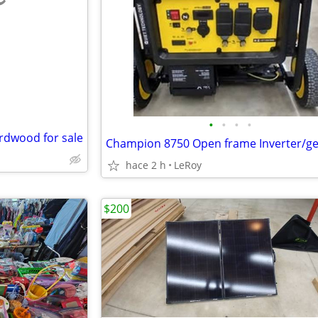
e
•
•
•
•
rdwood for sale
hace 2 h
LeRoy
$200