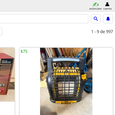
anúnciate
cuenta
1 - 9
de 997
$75