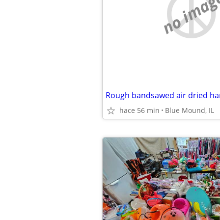
no imag
Rough bandsawed air dried ha
hace 56 min
Blue Mound, IL