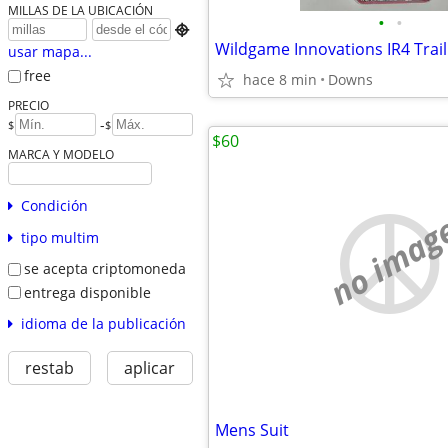
MILLAS DE LA UBICACIÓN
•
•

Wildgame Innovations IR4 Trai
usar mapa...
free
hace 8 min
Downs
PRECIO
-
$
$
$60
MARCA Y MODELO
Condición
no imag
tipo multim
se acepta criptomoneda
entrega disponible
idioma de la publicación
restab
aplicar
Mens Suit