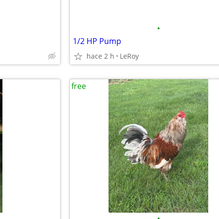
•
1/2 HP Pump
hace 2 h
LeRoy
free
•