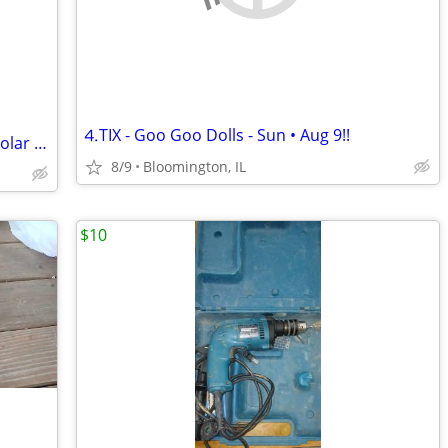
⒋TIX - Goo Goo Dolls - Sun • Aug 9!!
GOAL ZERO Boulder 200 watt portable solar panel
8/9
Bloomington, IL
$10