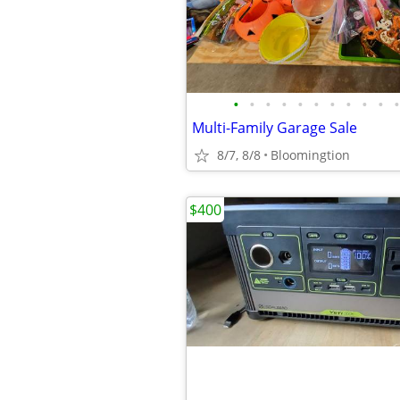
•
•
•
•
•
•
•
•
•
•
•
Multi-Family Garage Sale
8/7, 8/8
Bloomingtion
$400