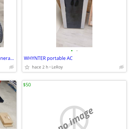
•
•
Champion 8750 Open frame Inverter/generator
WHYNTER portable AC
hace 2 h
LeRoy
$50
no image