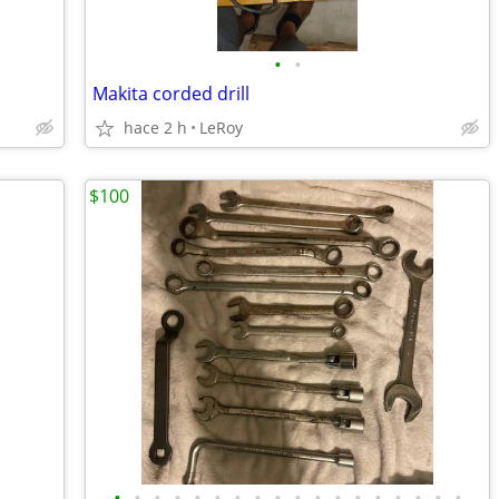
•
•
Makita corded drill
hace 2 h
LeRoy
$100
•
•
•
•
•
•
•
•
•
•
•
•
•
•
•
•
•
•