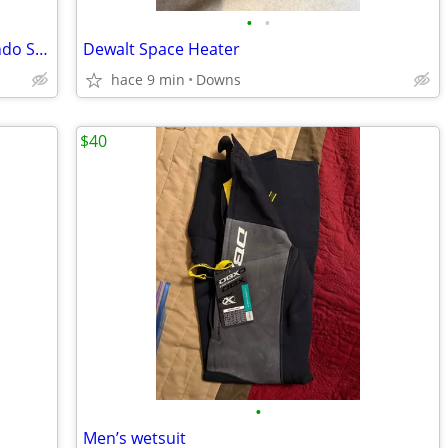
•
•
Mario Kart Live: Home Circuit for Nintendo Switch
Dewalt Space Heater
hace 9 min
Downs
$40
•
Men’s wetsuit