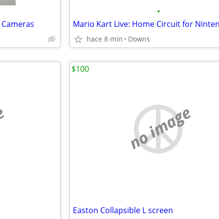
•
l Cameras
hace 8 min
Downs
$100
e
no image
Easton Collapsible L screen