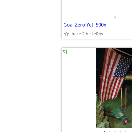
•
Goal Zero Yeti 500x
hace 2 h
LeRoy
$1
•
•
•
•
•