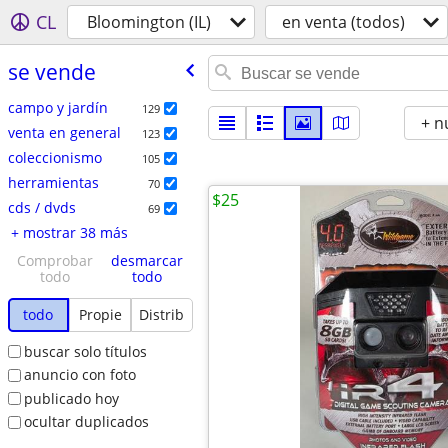
CL
Bloomington (IL)
en venta (todos)
se vende
campo y jardín
129
+ n
venta en general
123
coleccionismo
105
herramientas
70
$25
cds / dvds
69
+ mostrar 38 más
Comprobar
desmarcar
todo
todo
todo
Propie
Distrib
buscar solo títulos
anuncio con foto
publicado hoy
ocultar duplicados