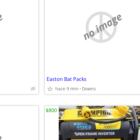
e
no image
Easton Bat Packs
hace 9 min
Downs
$800