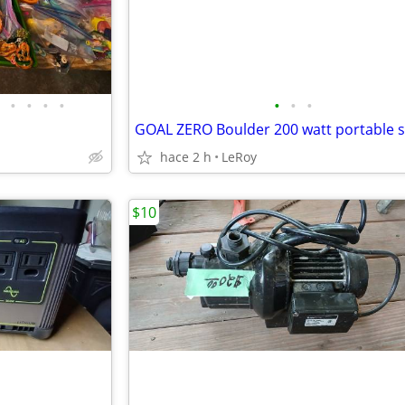
•
•
•
•
•
•
•
hace 2 h
LeRoy
$10