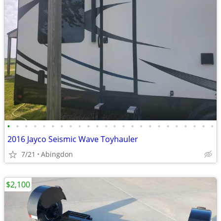
•
•
•
•
•
•
•
•
•
•
•
•
•
•
•
•
•
•
•
•
•
•
•
•
2016 Jayco Seismic Wave Toyhauler
7/21
Abingdon
$2,100