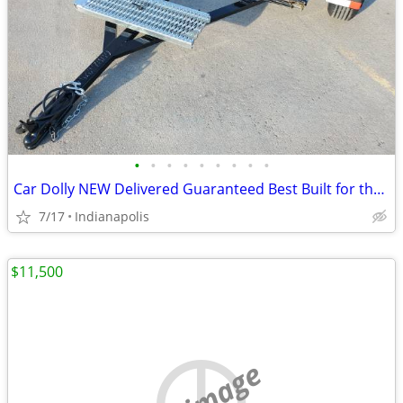
•
•
•
•
•
•
•
•
•
Car Dolly NEW Delivered Guaranteed Best Built for the Money in U.S.!
7/17
Indianapolis
$11,500
no image