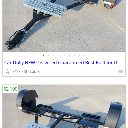
•
•
•
•
•
•
•
•
•
Car Dolly NEW Delivered Guaranteed Best Built for the Money in U.S.!
7/17
St. Louis
$2,100