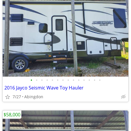
•
•
•
•
•
•
•
•
•
•
•
•
•
•
2016 Jayco Seismic Wave Toy Hauler
7/27
Abingdon
$58,000