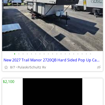
•
•
•
•
•
•
•
•
•
•
•
•
•
•
•
•
•
•
•
New 2027 Trail Manor 2720QB Hard Sided Pop Up Camper
8/7
Pulaski/Schultz Rv
$2,100