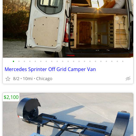
•
•
•
•
•
•
•
•
•
•
•
•
•
•
•
•
•
•
•
•
•
Mercedes Sprinter Off Grid Camper Van
8/2
10mi
Chicago
$2,100