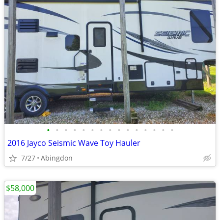
•
•
•
•
•
•
•
•
•
•
•
•
•
•
•
2016 Jayco Seismic Wave Toy Hauler
7/27
Abingdon
$58,000