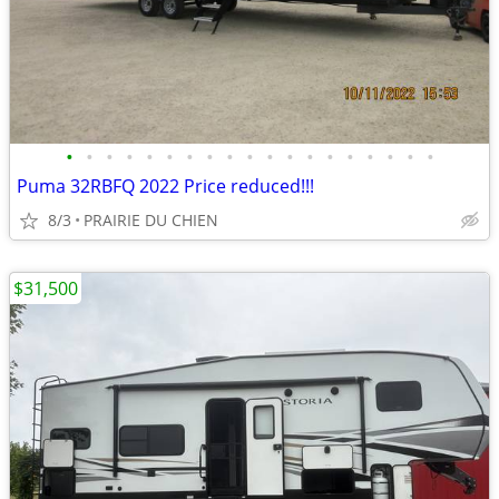
•
•
•
•
•
•
•
•
•
•
•
•
•
•
•
•
•
•
•
Puma 32RBFQ 2022 Price reduced!!!
8/3
PRAIRIE DU CHIEN
$31,500