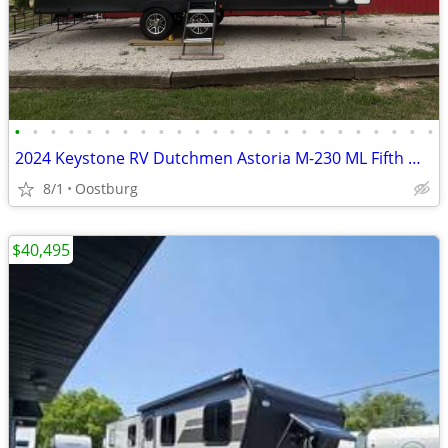
•
•
•
•
•
•
•
•
•
•
•
•
•
•
•
•
•
•
•
•
•
•
•
•
2024 Keystone RV Dutchmen Astoria M-230 ML Fifth Wheel Gooseneck Trave
8/1
Oostburg
$40,495