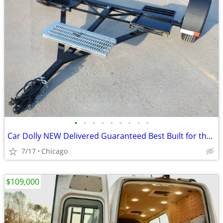
•
•
•
•
•
•
•
•
•
Car Dolly NEW Delivered Guaranteed Best Built for the Money in U.S.!
7/17
Chicago
$109,000