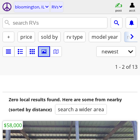
bloomington, IL
RVs
post
acct
+
price
sold by
rv type
model year
new
newest
1 - 2
of 13
Zero local results found. Here are some from nearby
search a wider area
(sorted by distance)
$58,000