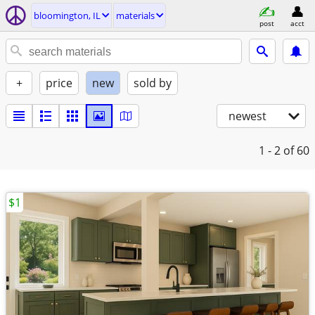
bloomington, IL
materials
post
acct
+
price
new
sold by
newest
1 - 2
of 60
$1