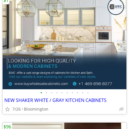
$1
•
•
•
•
•
•
•
•
•
•
NEW SHAKER WHITE / GRAY KITCHEN CABINETS
7/26
Bloomington
$96