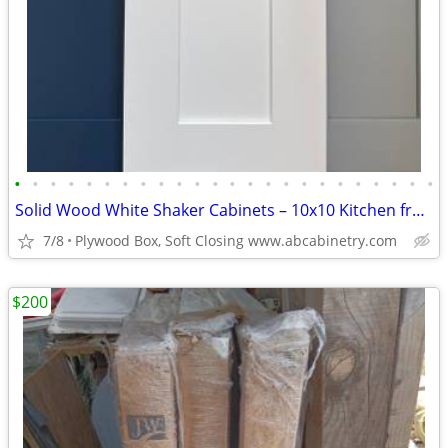
•
•
•
•
•
•
•
•
•
•
•
•
•
•
•
•
•
•
•
•
•
•
•
•
Solid Wood White Shaker Cabinets – 10x10 Kitchen from $1,950+ (Free De
7/8
Plywood Box, Soft Closing www.abcabinetry.com
$200