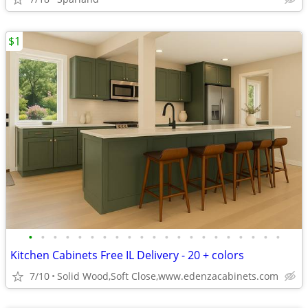
$1
•
•
•
•
•
•
•
•
•
•
•
•
•
•
•
•
•
•
•
•
•
Kitchen Cabinets Free IL Delivery - 20 + colors
7/10
Solid Wood,Soft Close,www.edenzacabinets.com