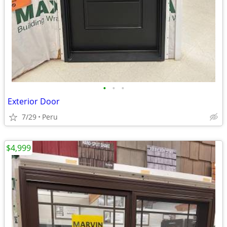
•
•
•
Exterior Door
7/29
Peru
$4,999