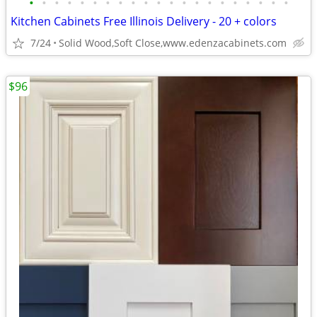
•
•
•
•
•
•
•
•
•
•
•
•
•
•
•
•
•
•
•
•
•
Kitchen Cabinets Free Illinois Delivery - 20 + colors
7/24
Solid Wood,Soft Close,www.edenzacabinets.com
$96