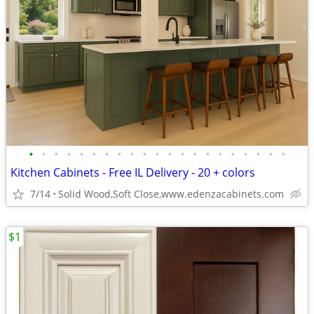
•
•
•
•
•
•
•
•
•
•
•
•
•
•
•
•
•
•
•
•
•
Kitchen Cabinets - Free IL Delivery - 20 + colors
7/14
Solid Wood,Soft Close,www.edenzacabinets.com
$1