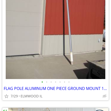
•
•
•
•
•
•
•
FLAG POLE ALUMINUM ONE PIECE GROUND MOUNT 16’ FLAG POLE TAPERED
7/29
ELMWOOD IL