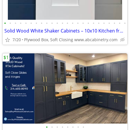
•
•
•
•
•
•
•
•
•
•
•
•
•
•
•
•
•
•
•
•
•
•
•
•
Solid Wood White Shaker Cabinets – 10x10 Kitchen from $1,950+ (Free De
7/20
Plywood Box, Soft Closing www.abcabinetry.com
$1
•
•
•
•
•
•
•
•