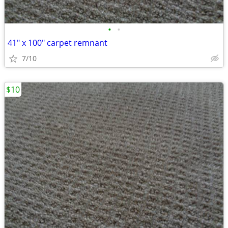
•
•
41" x 100" carpet remnant
7/10
$10