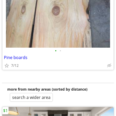
•
•
Pine boards
7/12
more from nearby areas (sorted by distance)
search a wider area
$1