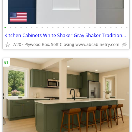
•
•
•
•
•
•
•
•
•
•
•
•
•
•
•
•
•
•
•
•
•
•
•
•
Kitchen Cabinets White Shaker Gray Shaker Traditional Raised Panel
7/20
Plywood Box, Soft Closing www.abcabinetry.com
$1