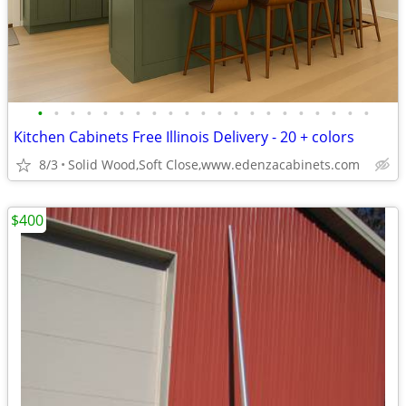
•
•
•
•
•
•
•
•
•
•
•
•
•
•
•
•
•
•
•
•
•
Kitchen Cabinets Free Illinois Delivery - 20 + colors
8/3
Solid Wood,Soft Close,www.edenzacabinets.com
$400