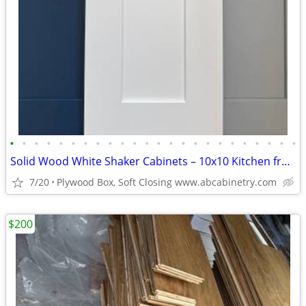
•
•
•
•
•
•
•
•
•
•
•
•
•
•
•
•
•
•
•
•
•
•
•
•
Solid Wood White Shaker Cabinets – 10x10 Kitchen from $1,950+ (Free De
7/20
Plywood Box, Soft Closing www.abcabinetry.com
$200