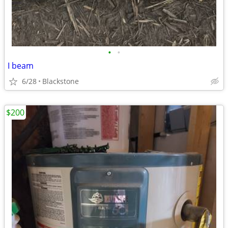
•
•
I beam
6/28
Blackstone
$200