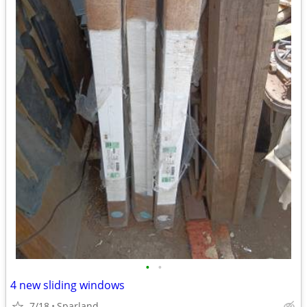
•
•
4 new sliding windows
7/18
Sparland