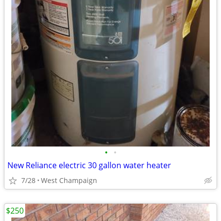
•
•
New Reliance electric 30 gallon water heater
7/28
West Champaign
$250