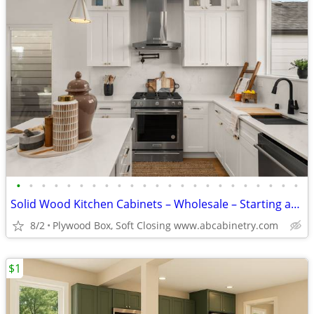
•
•
•
•
•
•
•
•
•
•
•
•
•
•
•
•
•
•
•
•
•
•
•
Solid Wood Kitchen Cabinets – Wholesale – Starting at $96
8/2
Plywood Box, Soft Closing www.abcabinetry.com
$1