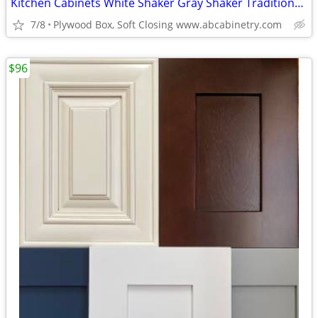
Kitchen Cabinets White Shaker Gray Shaker Traditional Raised Panel
7/8
Plywood Box, Soft Closing www.abcabinetry.com
$96