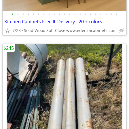
•
•
•
•
•
•
•
•
•
•
•
•
•
•
•
•
•
•
•
•
•
Kitchen Cabinets Free IL Delivery - 20 + colors
7/28
Solid Wood,Soft Close,www.edenzacabinets.com
$245