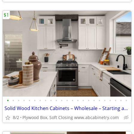
$1
•
•
•
•
•
•
•
•
•
•
•
•
•
•
•
•
•
•
•
•
•
•
•
Solid Wood Kitchen Cabinets – Wholesale – Starting at $96
8/2
Plywood Box, Soft Closing www.abcabinetry.com