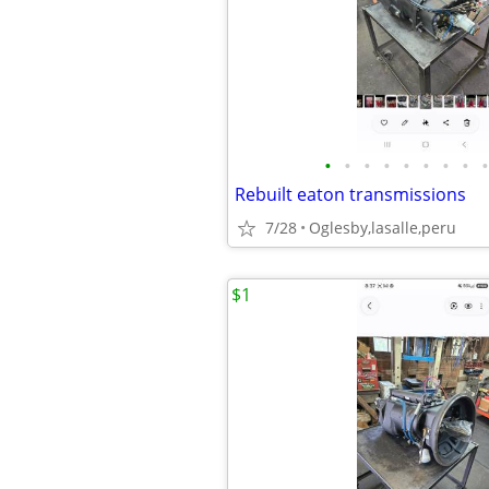
•
•
•
•
•
•
•
•
•
Rebuilt eaton transmissions
7/28
Oglesby,lasalle,peru
$1