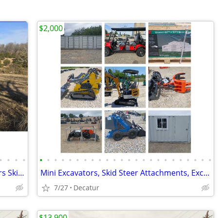
$2,000
•
•
•
•
•
•
•
•
•
•
•
•
•
•
•
•
•
•
•
•
•
•
•
•
•
•
•
•
Huge Equipment Liquidation - Excavators Skid Steers Dump Truck Trailer
Mini Excavators, Skid Steer Attachments, Excavator Attachments
7/27
Decatur
$13,900