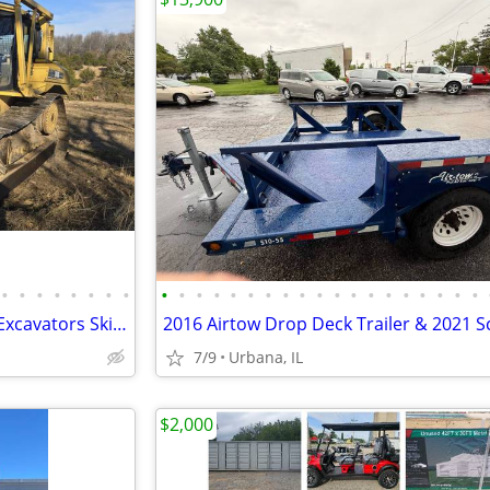
•
•
•
•
•
•
•
•
•
•
•
•
•
•
•
•
•
•
•
•
•
•
•
•
•
•
•
Huge Equipment Liquidation - Excavators Skid Steers Dump Truck Trailer
7/9
Urbana, IL
$2,000