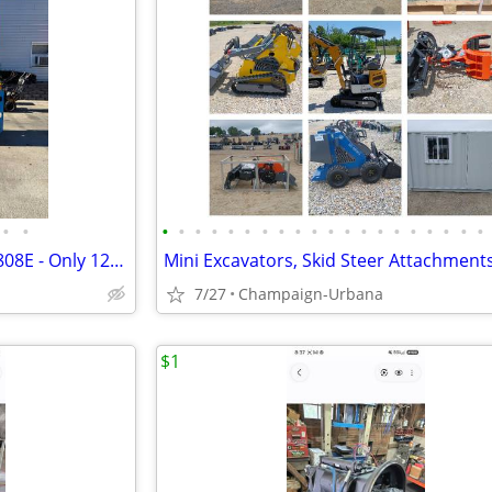
•
•
•
•
•
•
•
•
•
•
•
•
•
•
•
•
•
•
•
•
•
•
2021 Scissor Lift - Model GTJZ0808E - Only 122 HOURS!
7/27
Champaign-Urbana
$1