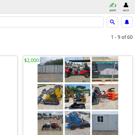
post
acct
1 - 9
of 60
$2,000