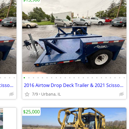
•
•
•
•
•
•
•
•
•
•
•
•
•
•
•
•
•
•
•
•
•
•
•
•
•
•
•
2016 Airtow Drop Deck Trailer & 2021 Scissor Lift
2016 Airtow Drop Deck Trailer & 2021 Scissor Lift
7/9
Urbana, IL
$25,000