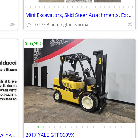
•
•
•
•
•
•
•
•
•
•
•
•
•
•
•
•
•
•
•
•
•
•
•
•
Mini Excavators, Skid Steer Attachments, Excavator Attachments
7/27
Bloomington-Normal
$16,950
•
•
•
•
•
•
•
•
•
•
•
•
•
•
•
•
Forklifts, Telehandlers, Scissor Lifts - New inventory updated daily
2017 YALE GTP060VX