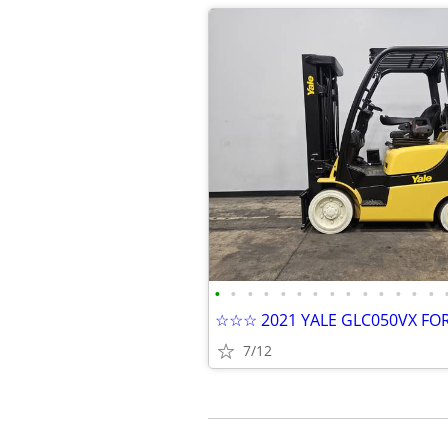
•
•
•
•
•
•
•
•
•
•
•
•
•
•
☆☆☆ 2021 YALE GLC050VX FO
7/12