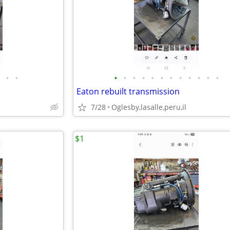
•
•
•
•
•
•
•
•
•
•
•
•
•
•
Eaton rebuilt transmission
7/28
Oglesby,lasalle,peru,il
$1