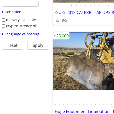
•
•
•
•
•
•
•
•
•
•
condition
delivery available
8/5
cryptocurrency ok
language of posting
$25,000
reset
apply
•
•
•
•
•
•
•
•
•
•
•
•
•
•
•