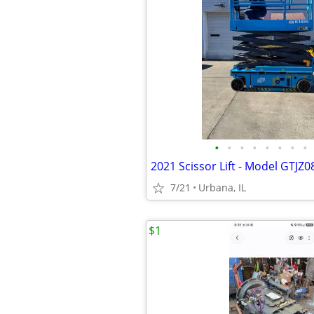
•
•
•
•
•
•
•
•
7/21
Urbana, IL
$1