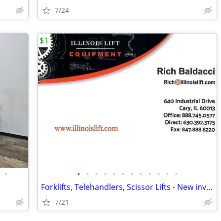
7/24
$1
•
•
•
•
•
•
•
•
•
•
•
•
•
Forklifts, Telehandlers, Scissor Lifts - New inventory updated daily
7/21