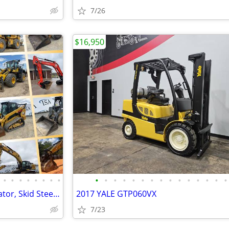
7/26
$16,950
•
•
•
•
•
•
•
•
•
•
•
•
•
•
•
•
•
•
•
•
•
•
•
Huge Auction! April 28th Excavator, Skid Steer, Dozer, Pickup, Tractor
2017 YALE GTP060VX
7/23