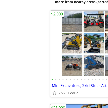
more from nearby areas (sorted
$2,000
•
•
•
•
•
•
•
•
•
•
•
•
•
•
•
•
7/27
Peoria
$25,000