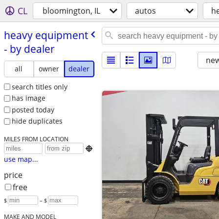
CL
bloomington, IL
autos
h
heavy equipment
- by dealer
new
all
owner
dealer
search titles only
has image
posted today
hide duplicates
MILES FROM LOCATION

use map...
price
free
$
– $
MAKE AND MODEL