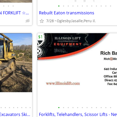
•
•
•
•
•
•
•
•
•
•
•
•
•
•
•
☆☆☆ 2018 CATERPILLAR DP30N FORKLIFT ☆☆☆
Rebuilt Eaton transmissions
7/28
Oglesby,lasalle,Peru il.
$1
•
•
•
•
•
•
•
•
•
•
•
•
•
•
•
•
•
•
•
•
Huge Equipment Liquidation - Excavators Skid Steers Dump Truck Trailer