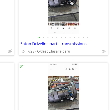
•
•
•
•
•
•
•
•
•
•
•
•
Eaton Driveline parts transmissions
7/28
Oglesby,lasalle,peru
$1