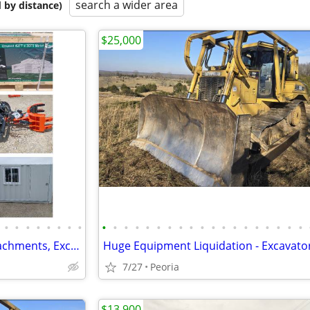
search a wider area
 by distance)
$25,000
•
•
•
•
•
•
•
•
•
•
•
•
•
•
•
•
•
•
•
•
•
•
•
•
•
•
•
Mini Excavators, Skid Steer Attachments, Excavator Attachments
7/27
Peoria
$13,900