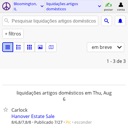
Bloomington,
liquidações artigos
IL
domésticos
postar
conta
+ filtros
em breve
1 - 3
de 3
liquidações artigos domésticos em Thu, Aug
6
Carlock
Hanover Estate Sale
esconder
8/6,8/7,8/8
Publicado 7/27
Pic