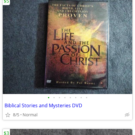
$5
•
•
•
•
•
•
•
•
Biblical Stories and Mysteries DVD
8/5
Normal
$3