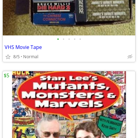
•
•
•
•
•
VHS Movie Tape
8/5
Normal
$5