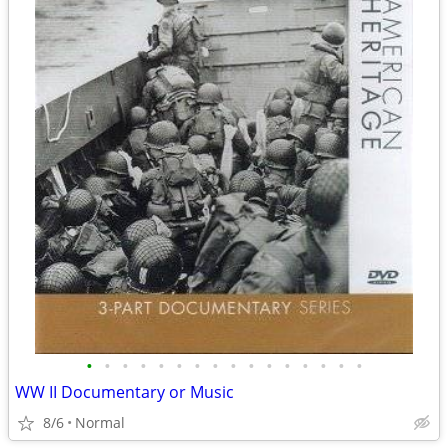
•
•
•
•
•
•
•
•
•
•
•
•
•
•
•
•
WW II Documentary or Music
8/6
Normal