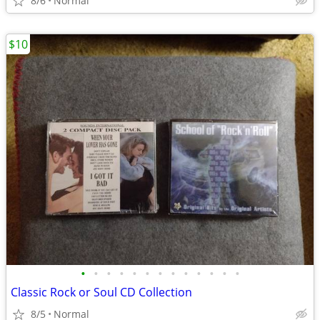
8/6
Normal
$10
•
•
•
•
•
•
•
•
•
•
•
•
•
Classic Rock or Soul CD Collection
8/5
Normal