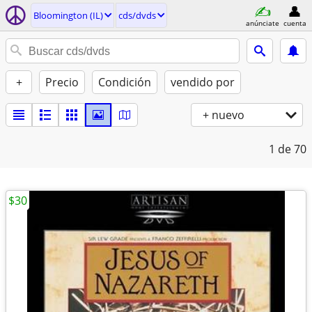
Bloomington (IL)
cds/dvds
anúnciate
cuenta
+
Precio
Condición
vendido por
+ nuevo
1
de 70
$30