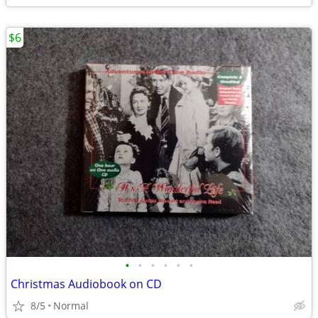
$6
•
•
•
•
•
•
Christmas Audiobook on CD
8/5
Normal