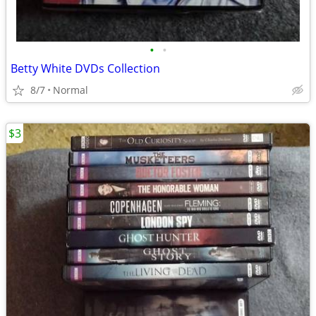
•
•
Betty White DVDs Collection
8/7
Normal
$3