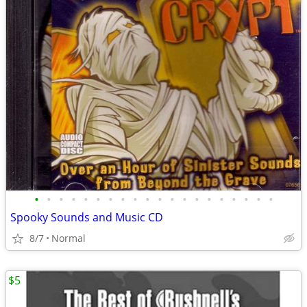
•
•
•
•
•
•
•
•
•
•
•
•
•
•
•
•
•
•
•
•
Spooky Sounds and Music CD
8/7
Normal
$5