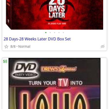
•
•
•
•
•
28 Days-28 Weeks Later DVD Box Set
8/8
Normal
$8