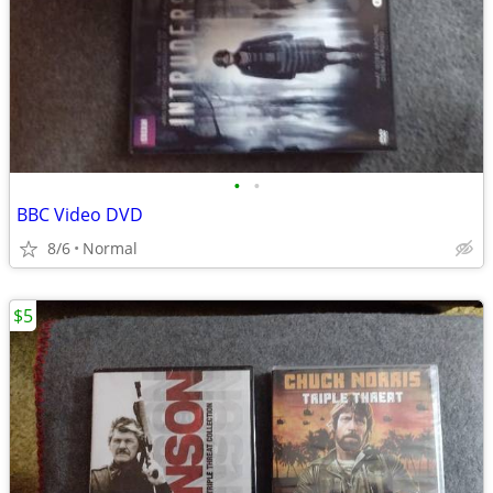
•
•
BBC Video DVD
8/6
Normal
$5