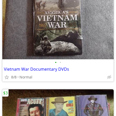
•
•
Vietnam War Documentary DVDs
8/8
Normal
$3