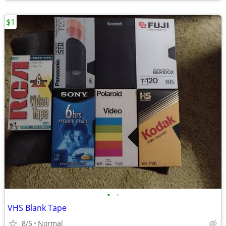
$1
•
•
VHS Blank Tape
8/5
Normal