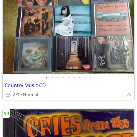
•
•
•
•
•
•
•
•
•
Country Music CD
8/7
Normal
$3