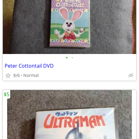
•
•
Peter Cottontail DVD
8/6
Normal
$5