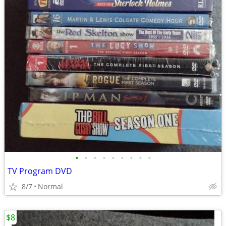
•
•
•
•
•
•
•
•
•
TV Program DVD
8/7
Normal
$8