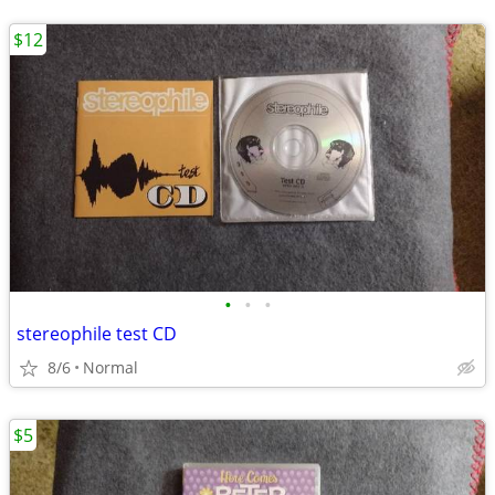
$12
•
•
•
stereophile test CD
8/6
Normal
$5