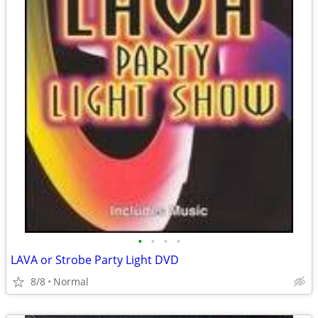
•
•
•
•
LAVA or Strobe Party Light DVD
8/8
Normal