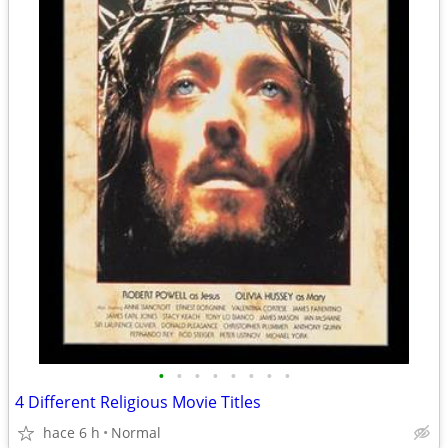
•
•
•
•
•
•
•
•
4 Different Religious Movie Titles
hace 6 h
Normal