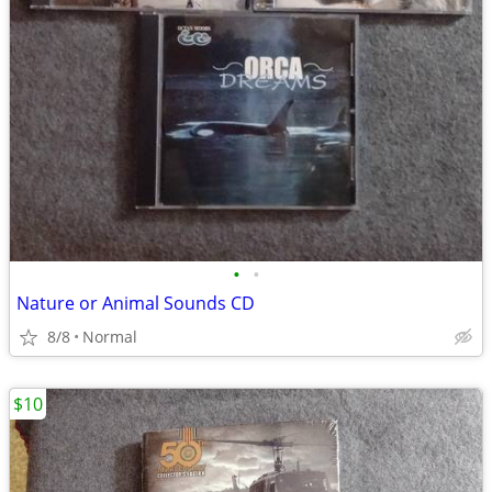
•
•
Nature or Animal Sounds CD
8/8
Normal
$10