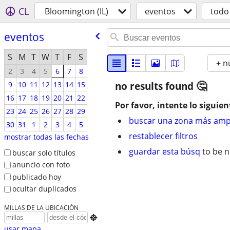
CL
Bloomington (IL)
eventos
todo
eventos
S
M
T
W
T
F
S
+ n
2
3
4
5
6
7
8
9
10
11
12
13
14
15
no results found
16
17
18
19
20
21
22
Por favor, intente lo siguien
23
24
25
26
27
28
29
buscar una zona más amp
30
31
1
2
3
4
5
restablecer filtros
mostrar todas las fechas
guardar esta búsq
to be n
buscar solo títulos
anuncio con foto
publicado hoy
ocultar duplicados
MILLAS DE LA UBICACIÓN

usar mapa...