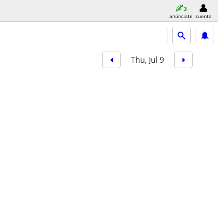
anúnciate
cuenta
Thu, Jul 9