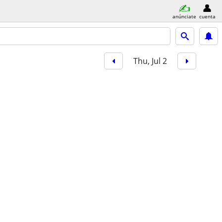
anúnciate
cuenta
Thu, Jul 2