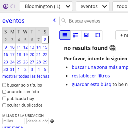
CL
Bloomington (IL)
eventos
todo
eventos
S
M
T
W
T
F
S
+ n
2
3
4
5
6
7
8
9
10
11
12
13
14
15
no results found
16
17
18
19
20
21
22
Por favor, intente lo siguien
23
24
25
26
27
28
29
buscar una zona más amp
30
31
1
2
3
4
5
restablecer filtros
mostrar todas las fechas
guardar esta búsq
to be n
buscar solo títulos
anuncio con foto
publicado hoy
ocultar duplicados
MILLAS DE LA UBICACIÓN

usar mapa...