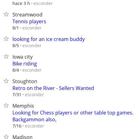
esconder
hace 3 h
Streamwood
Tennis players
esconder
8/1
looking for an ice cream buddy
esconder
8/5
Iowa city
Bike riding
esconder
8/4
Stoughton
Retro on the River - Sellers Wanted
esconder
7/31
Memphis
Looking for Chess players or other table top games.
Backgammon also,
esconder
7/16
Madison