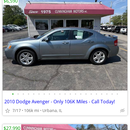
$6,590
•
•
•
•
•
•
•
•
•
•
•
•
•
•
•
•
•
•
•
•
•
2010 Dodge Avenger - Only 106K Miles - Call Today!
7/17
106k mi
Urbana, IL
$27,990