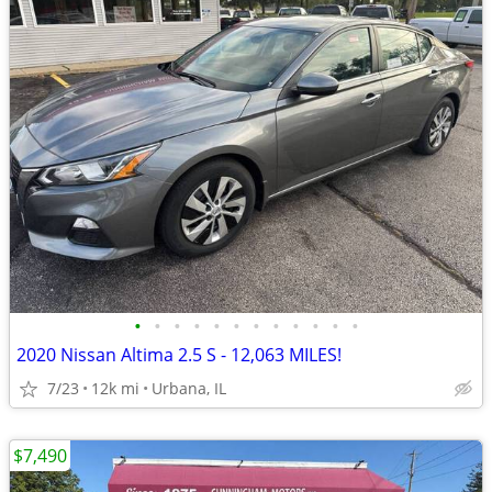
•
•
•
•
•
•
•
•
•
•
•
•
2020 Nissan Altima 2.5 S - 12,063 MILES!
7/23
12k mi
Urbana, IL
$7,490