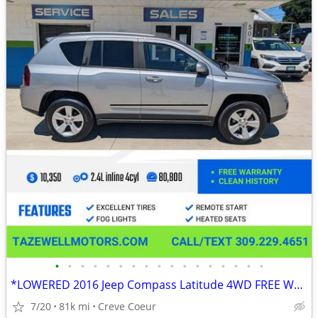
•
•
•
•
•
•
•
•
•
•
•
•
•
•
•
•
•
*LOWERED 2016 Jeep Compass Latitude 4WD FREE WARRANTY
7/20
81k mi
Creve Coeur