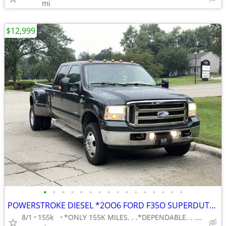
mi
$12,999
•
•
•
•
•
•
•
•
•
•
•
•
•
•
•
•
POWERSTROKE DIESEL *2OO6 FORD F35O SUPERDUTY 1-TON DUALLY CREW CAB
8/1
155k
*ONLY 155K MILES. . .*DEPENDABLE. . .*AFFORDABLE