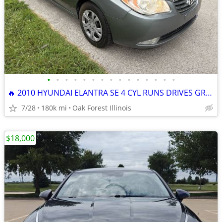
•
•
•
•
•
•
•
•
•
•
•
•
•
•
•
🔥 2010 HYUNDAI ELANTRA SE 4 CYL RUNS DRIVES GREAT NICE CAR 🔥
7/28
180k mi
Oak Forest Illinois
$18,000