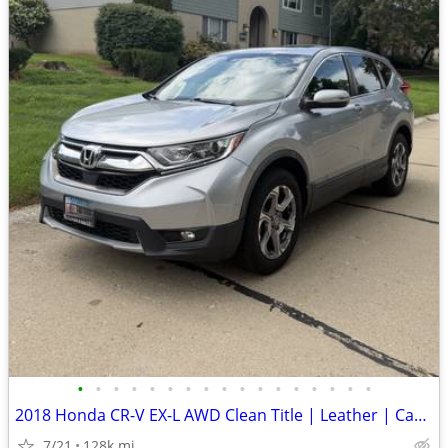
•
•
•
•
•
•
•
•
•
•
•
•
•
•
•
•
•
2018 Honda CR-V EX-L AWD Clean Title | Leather | CarPlay | Honda Sensing
7/21
128k mi