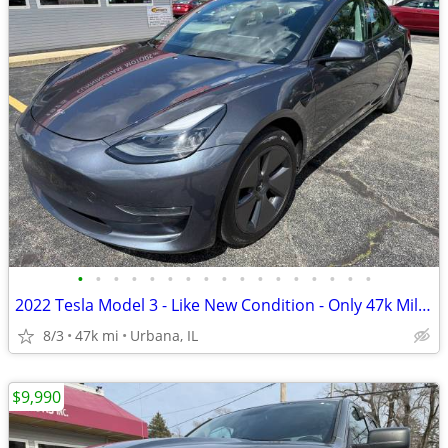
•
•
•
•
•
•
•
•
•
•
•
•
•
•
•
•
•
2022 Tesla Model 3 - Like New Condition - Only 47k Miles!
8/3
47k mi
Urbana, IL
$9,990