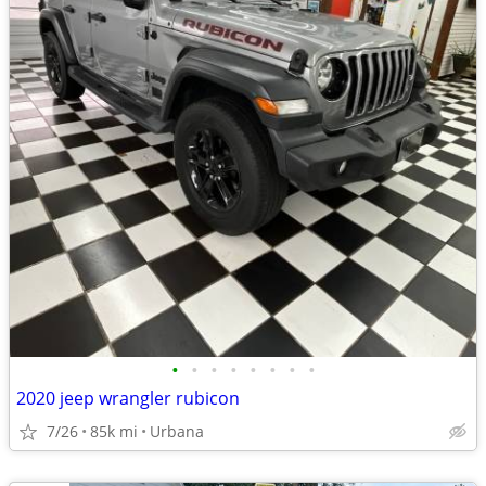
•
•
•
•
•
•
•
•
2020 jeep wrangler rubicon
7/26
85k mi
Urbana