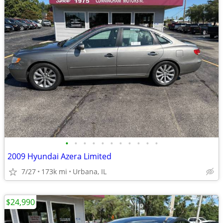
•
•
•
•
•
•
•
•
•
•
•
2009 Hyundai Azera Limited
7/27
173k mi
Urbana, IL
$24,990