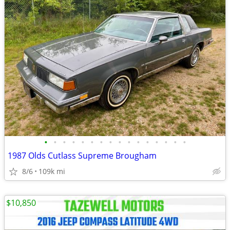
•
•
•
•
•
•
•
•
•
•
•
•
•
•
•
•
1987 Olds Cutlass Supreme Brougham
8/6
109k mi
$10,850