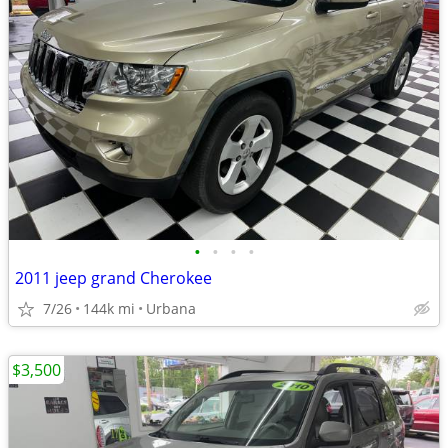
•
•
•
•
2011 jeep grand Cherokee
7/26
144k mi
Urbana
$3,500