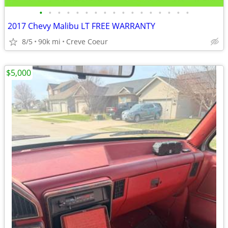
•
•
•
•
•
•
•
•
•
•
•
•
•
•
•
•
•
2017 Chevy Malibu LT FREE WARRANTY
8/5
90k mi
Creve Coeur
$5,000