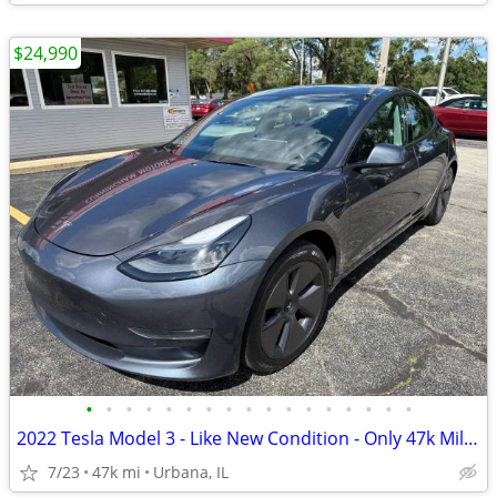
$24,990
•
•
•
•
•
•
•
•
•
•
•
•
•
•
•
•
•
2022 Tesla Model 3 - Like New Condition - Only 47k Miles!
7/23
47k mi
Urbana, IL