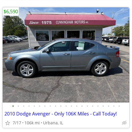
$6,590
•
•
•
•
•
•
•
•
•
•
•
•
•
•
•
•
•
•
•
•
•
2010 Dodge Avenger - Only 106K Miles - Call Today!
7/17
106k mi
Urbana, IL