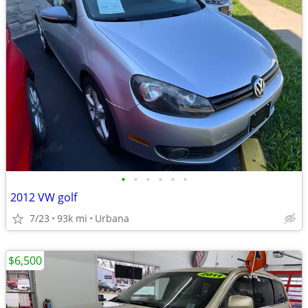
•
•
•
•
•
•
2012 VW golf
7/23
93k mi
Urbana
$6,500