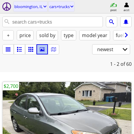
bloomington, IL
cars+trucks
post
acct
+
price
sold by
type
model year
fuel
newest
1 - 2
of 60
$2,700