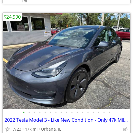
mi
$24,990
•
•
•
•
•
•
•
•
•
•
•
•
•
•
•
•
•
2022 Tesla Model 3 - Like New Condition - Only 47k Miles!
7/23
47k mi
Urbana, IL