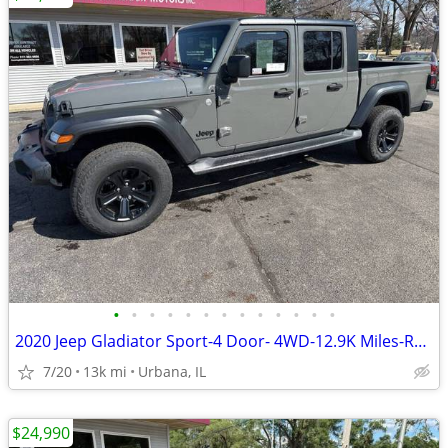
•
•
•
•
•
•
•
•
•
•
•
•
•
2020 Jeep Gladiator Sport-4 Door- 4WD-12.9K Miles-Reduced Price!
7/20
13k mi
Urbana, IL
$24,990