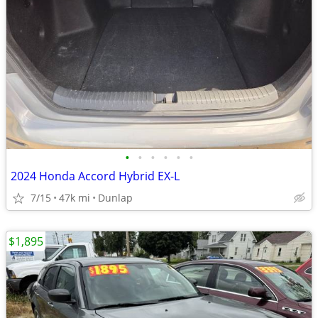
•
•
•
•
•
•
2024 Honda Accord Hybrid EX-L
7/15
47k mi
Dunlap
$1,895