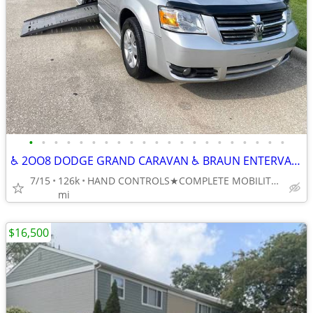
•
•
•
•
•
•
•
•
•
•
•
•
•
•
•
•
•
•
•
•
•
♿ 2OO8 DODGE GRAND CARAVAN ♿ BRAUN ENTERVAN" WHEELCHAIR VAN
7/15
126k
HAND CONTROLS★COMPLETE MOBILITY★DEPENDABLE ★ AFFORDABLE
mi
$16,500