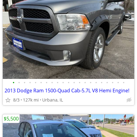
•
•
•
•
•
•
•
•
•
•
•
•
•
•
•
•
•
•
•
•
•
2013 Dodge Ram 1500-Quad Cab-5.7L V8 Hemi Engine!
8/3
127k mi
Urbana, IL
$5,500