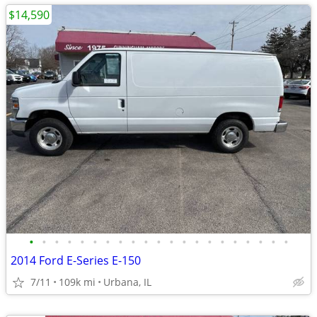
$14,590
•
•
•
•
•
•
•
•
•
•
•
•
•
•
•
•
•
•
•
•
•
2014 Ford E-Series E-150
7/11
109k mi
Urbana, IL