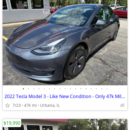
•
•
•
•
•
•
•
•
•
•
•
•
•
•
•
•
•
2022 Tesla Model 3 - Like New Condition - Only 47k Miles!
7/23
47k mi
Urbana, IL
$19,990