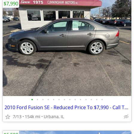
$7,990
•
•
•
•
•
•
•
•
•
•
•
•
•
•
2010 Ford Fusion SE - Reduced Price To $7,990 - Call Today!
7/13
154k mi
Urbana, IL