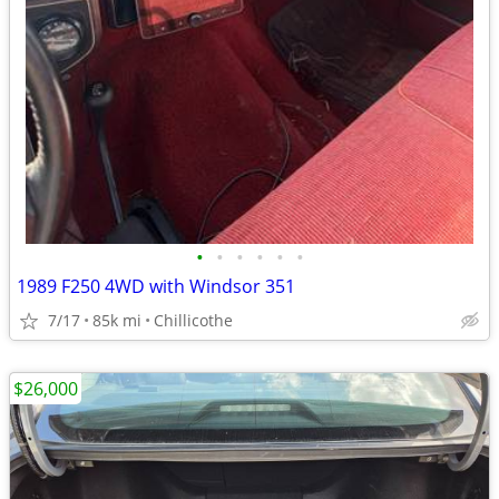
•
•
•
•
•
•
1989 F250 4WD with Windsor 351
7/17
85k mi
Chillicothe
$26,000