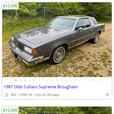
$15,000
•
•
•
•
•
•
•
•
•
•
•
•
•
•
•
•
•
•
•
1987 Olds Cutlass Supreme Brougham
8/6
109k mi
city of chicago
$15,000