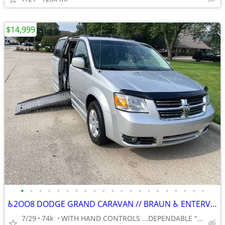
$14,999
•
•
•
•
•
•
•
•
•
•
•
•
•
•
•
•
•
•
•
•
•
♿2OO8 DODGE GRAND CARAVAN // BRAUN ♿ ENTERVAN - WHEELCHAIR VAN
7/29
74k
WITH HAND CONTROLS ...DEPENDABLE "ENTERVAN" ★AFFORDABLE