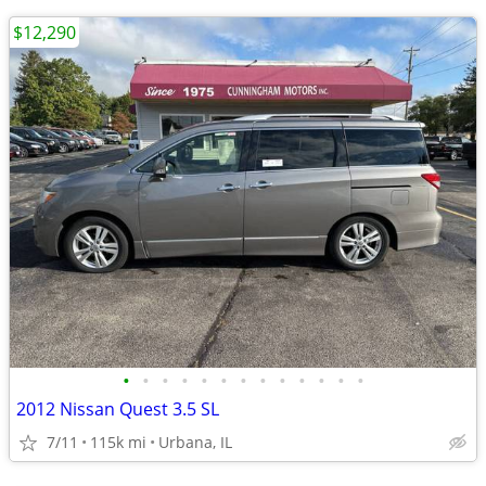
$12,290
•
•
•
•
•
•
•
•
•
•
•
•
•
2012 Nissan Quest 3.5 SL
7/11
115k mi
Urbana, IL