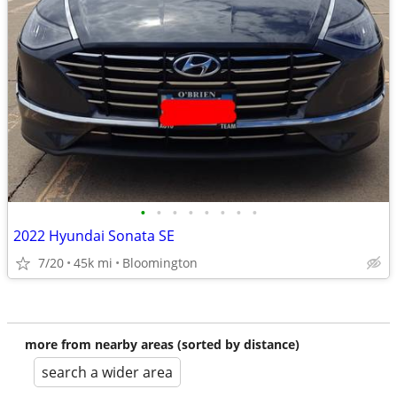
•
•
•
•
•
•
•
•
2022 Hyundai Sonata SE
7/20
45k mi
Bloomington
more from nearby areas (sorted by distance)
search a wider area