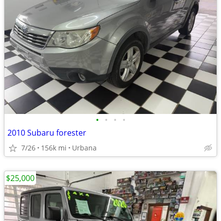
•
•
•
•
2010 Subaru forester
7/26
156k mi
Urbana
$25,000