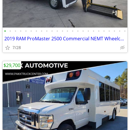
•
•
•
•
•
•
•
•
•
•
•
•
•
•
•
•
•
•
•
•
•
•
•
•
2019 RAM ProMaster 2500 Commercial NEMT Wheelchair Gurney Van w/ Lift
7/28
$29,700