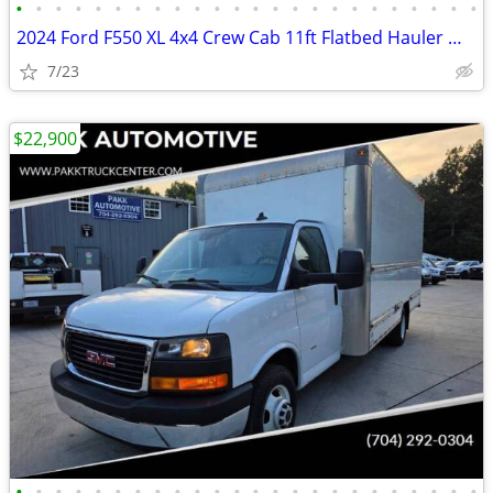
•
•
•
•
•
•
•
•
•
•
•
•
•
•
•
•
•
•
•
•
•
•
•
•
2024 Ford F550 XL 4x4 Crew Cab 11ft Flatbed Hauler Work Bed Farm Truck
7/23
$22,900
•
•
•
•
•
•
•
•
•
•
•
•
•
•
•
•
•
•
•
•
•
•
•
•