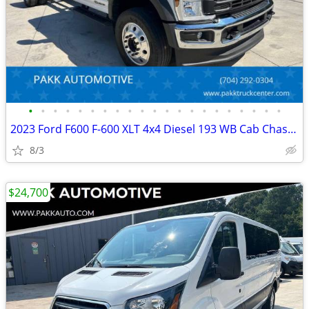
•
•
•
•
•
•
•
•
•
•
•
•
•
•
•
•
•
•
•
•
•
2023 Ford F600 F-600 XLT 4x4 Diesel 193 WB Cab Chassis Fully Loaded
8/3
$24,700