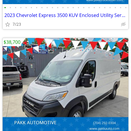
•
•
•
•
•
•
•
•
•
•
•
•
•
•
•
•
•
•
•
•
•
•
•
•
2023 Chevrolet Express 3500 KUV Enclosed Utility Service Plumber Truck
7/23
$38,700