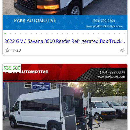
•
•
•
•
•
•
•
•
•
•
•
•
•
•
•
•
•
•
•
•
•
•
•
•
2022 GMC Savana 3500 Reefer Refrigerated Box Truck Thermo King V320MAX
7/28
$36,500