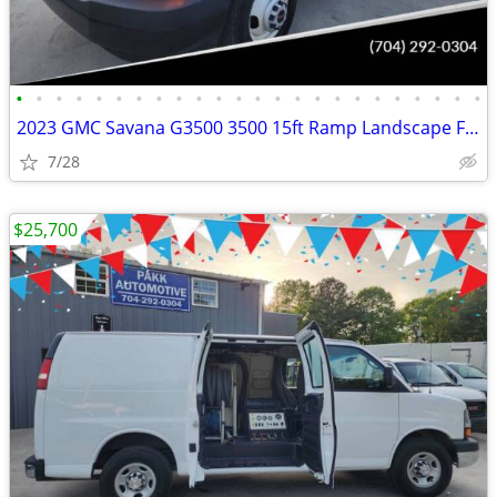
•
•
•
•
•
•
•
•
•
•
•
•
•
•
•
•
•
•
•
•
•
•
•
•
2023 GMC Savana G3500 3500 15ft Ramp Landscape Flatbed Stake Bed Truck
7/28
$25,700