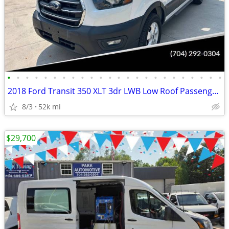
•
•
•
•
•
•
•
•
•
•
•
•
•
•
•
•
•
•
•
•
•
•
•
•
2018 Ford Transit 350 XLT 3dr LWB Low Roof Passenger Van w/Sliding Sid
8/3
52k mi
$29,700