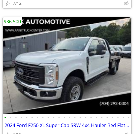
7/12
$36,500
•
•
•
•
•
•
•
•
•
•
•
•
•
•
•
•
•
•
•
•
•
•
•
•
2024 Ford F250 XL Super Cab SRW 4x4 Hauler Bed Flatbed Farm Work Truck