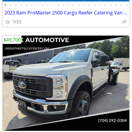
•
•
•
•
•
•
•
•
•
•
•
•
•
•
•
•
•
•
•
•
•
•
•
•
2023 Ram ProMaster 2500 Cargo Reefer Catering Van Thermo King V320
7/23
$49,700