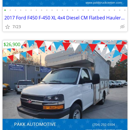
•
•
•
•
•
•
•
•
•
•
•
•
•
•
•
•
•
•
•
•
•
•
•
•
2017 Ford F450 F-450 XL 4x4 Diesel CM Flatbed Hauler Farm Work Truck
7/23
$26,900