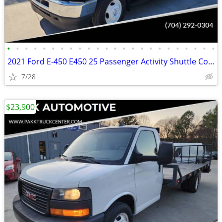
•
•
•
•
•
•
•
•
•
•
•
•
•
•
•
•
•
•
•
•
•
•
•
•
2021 Ford E-450 E450 25 Passenger Activity Shuttle Coach Van Mini Bus
7/28
$23,900