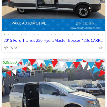
•
•
•
•
•
•
•
•
•
•
•
•
•
•
•
•
•
•
•
•
•
•
•
•
2015 Ford Transit 250 HydraMaster Boxxer 423s CARPET CLEANER MACHINE
7/28
$28,500