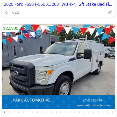
2020 Ford F550 F-550 XL 203" WB 4x4 12ft Stake Bed Flatbed Dump Truck
7/22
$22,900
•
•
•
•
•
•
•
•
•
•
•
•
•
•
•
•
•
•
•
•
•
•
•
•