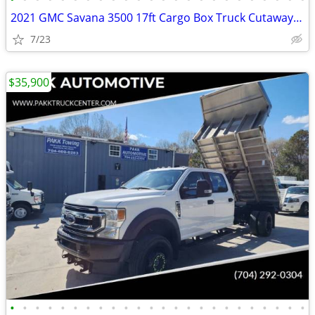
2021 GMC Savana 3500 17ft Cargo Box Truck Cutaway Work Delivery Van
7/23
$35,900
•
•
•
•
•
•
•
•
•
•
•
•
•
•
•
•
•
•
•
•
•
•
•
•