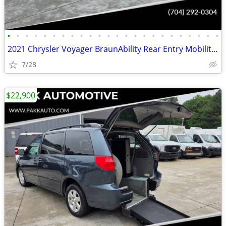
•
•
•
•
•
•
•
•
•
•
•
•
•
•
•
•
•
•
•
•
•
•
•
•
2021 Chrysler Voyager BraunAbility Rear Entry Mobility Wheelchair Van
7/28
$22,900