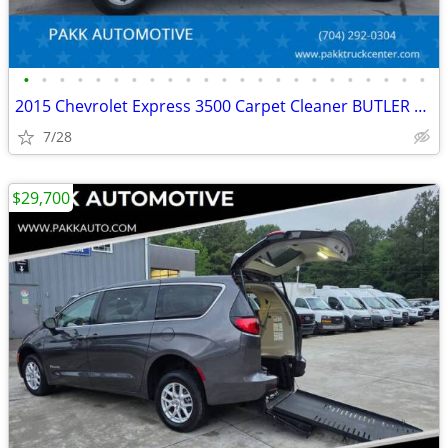
•
•
•
•
•
•
•
•
•
•
•
•
•
•
•
•
•
•
•
•
•
•
•
2015 Chevrolet Express 3500 Carpet Cleaner BUTLER CLEANING SYSTEM
7/28
$29,700