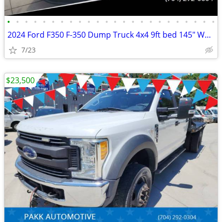
•
•
•
•
•
•
•
•
•
•
•
•
•
•
•
•
•
•
•
•
•
•
•
•
2024 Ford F350 F-350 Dump Truck 4x4 9ft bed 145" WB 7.3 v8 Gas Motor
7/23
$23,500