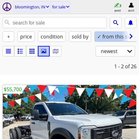
bloomington, IN
for sale
post
acct
+
price
condition
sold by
✓ from this seller
newest
1 - 2
of 26
$55,700