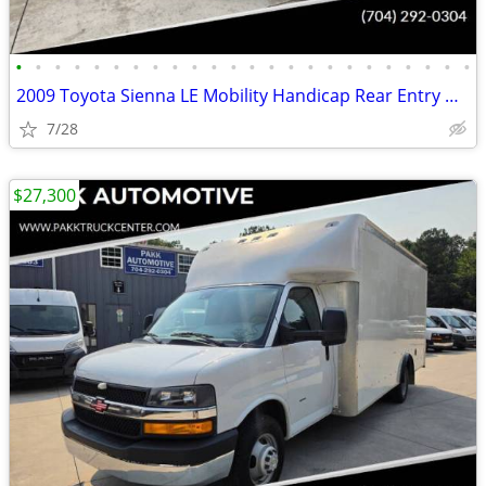
•
•
•
•
•
•
•
•
•
•
•
•
•
•
•
•
•
•
•
•
•
•
•
•
2009 Toyota Sienna LE Mobility Handicap Rear Entry Wheelchair Ramp Van
7/28
$27,300