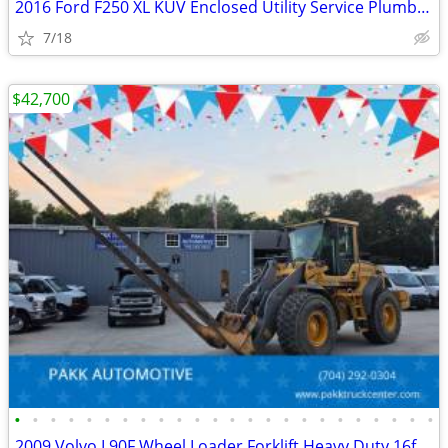
2016 Ford F250 XL KUV Enclosed Utility Service Plumber Mechanic Truck
7/18
$42,700
•
•
•
•
•
•
•
•
•
•
•
•
•
•
•
•
•
•
•
•
•
•
•
•
2009 Volvo L90F Wheel Loader Forklift Heavy Duty 16ft forks Diesel