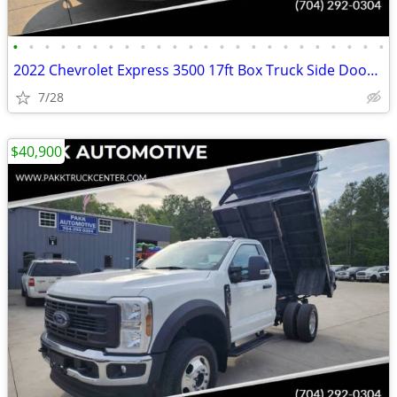
•
•
•
•
•
•
•
•
•
•
•
•
•
•
•
•
•
•
•
•
•
•
•
•
2022 Chevrolet Express 3500 17ft Box Truck Side Door Delivery Van
7/28
$40,900