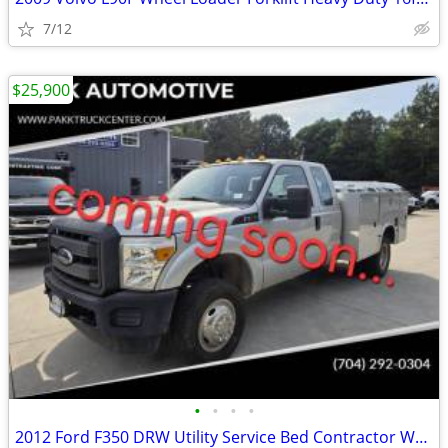
7/12
$25,900
•
•
•
•
2012 Ford F350 DRW Utility Service Bed Contractor Work Truck Liftgate