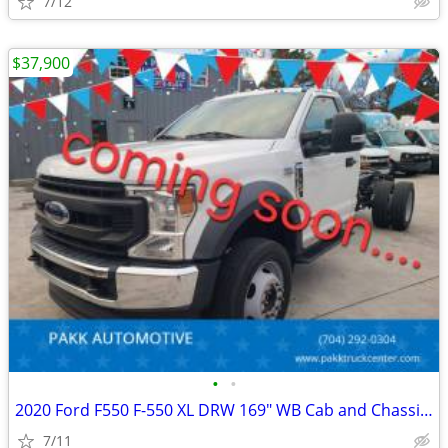
7/12
$37,900
•
•
2020 Ford F550 F-550 XL DRW 169" WB Cab and Chassis 4x4 Diesel
7/11