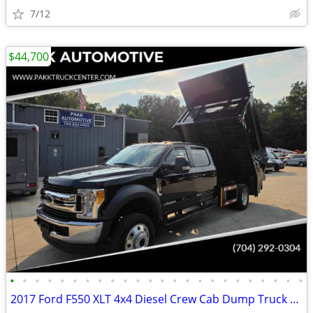
7/12
$44,700
•
•
•
•
•
•
•
•
•
•
•
•
•
•
•
•
•
•
•
•
•
•
•
•
2017 Ford F550 XLT 4x4 Diesel Crew Cab Dump Truck High Wall Liftgate