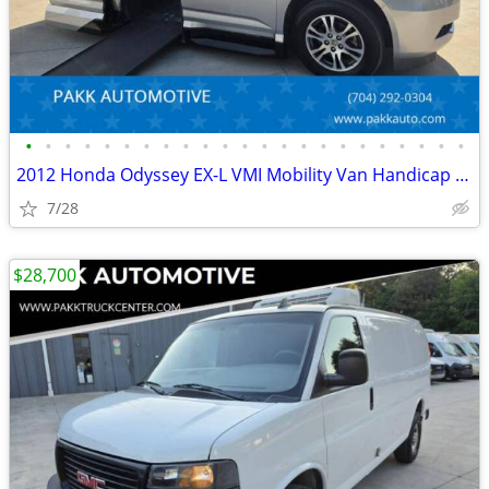
•
•
•
•
•
•
•
•
•
•
•
•
•
•
•
•
•
•
•
•
•
•
•
2012 Honda Odyssey EX-L VMI Mobility Van Handicap AEVIT Hand Controls
7/28
$28,700