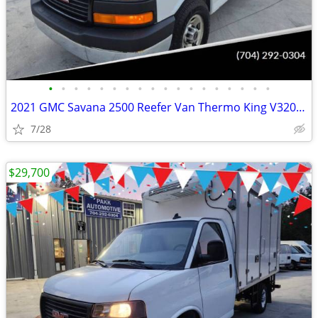
•
•
•
•
•
•
•
•
•
•
•
•
•
•
•
•
•
•
2021 GMC Savana 2500 Reefer Van Thermo King V320 V-320 MAX w/ Standby
7/28
$29,700