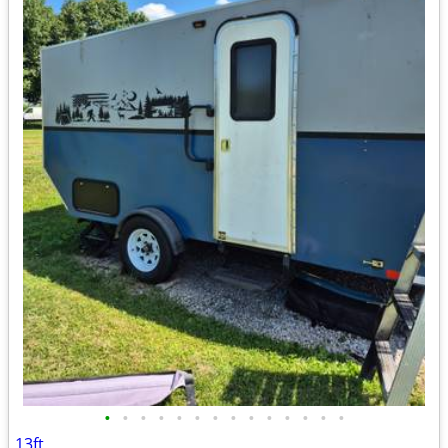
•
•
•
•
•
•
•
•
•
•
•
•
•
•
13ft