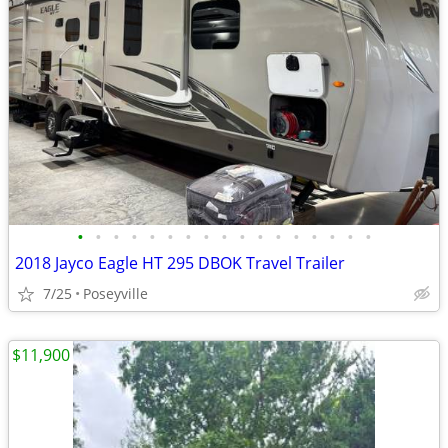
•
•
•
•
•
•
•
•
•
•
•
•
•
•
•
•
•
2018 Jayco Eagle HT 295 DBOK Travel Trailer
7/25
Poseyville
$11,900