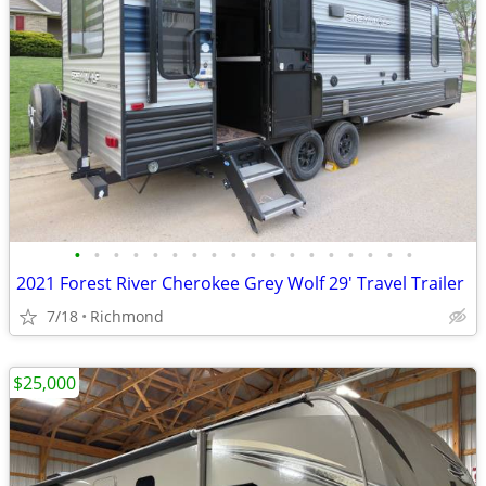
•
•
•
•
•
•
•
•
•
•
•
•
•
•
•
•
•
•
2021 Forest River Cherokee Grey Wolf 29' Travel Trailer
7/18
Richmond
$25,000