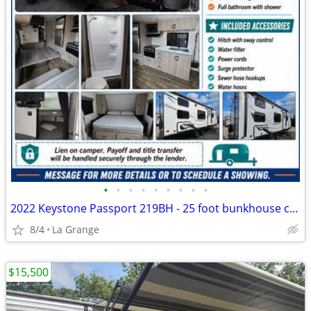
•
•
•
•
•
•
•
•
•
2022 Keystone Passport 219BH - 25 foot bunkhouse camper
8/4
La Grange
$15,500