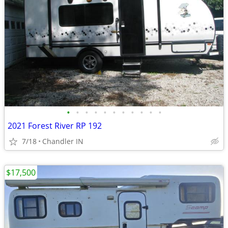
•
•
•
•
•
•
•
•
•
•
•
2021 Forest River RP 192
7/18
Chandler IN
$17,500