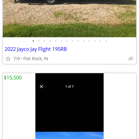
•
•
•
•
•
•
•
•
•
•
•
•
•
•
2022 Jayco Jay Flight 195RB
7/9
Flat Rock, IN
$15,500