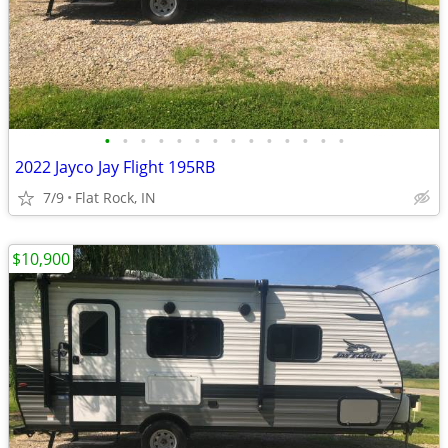
•
•
•
•
•
•
•
•
•
•
•
•
•
•
2022 Jayco Jay Flight 195RB
7/9
Flat Rock, IN
$10,900