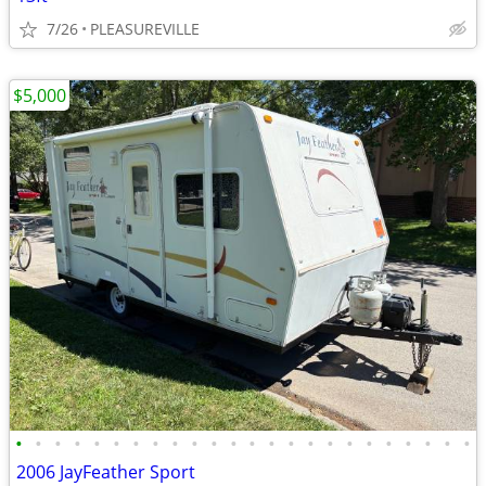
7/26
PLEASUREVILLE
$5,000
•
•
•
•
•
•
•
•
•
•
•
•
•
•
•
•
•
•
•
•
•
•
•
•
2006 JayFeather Sport