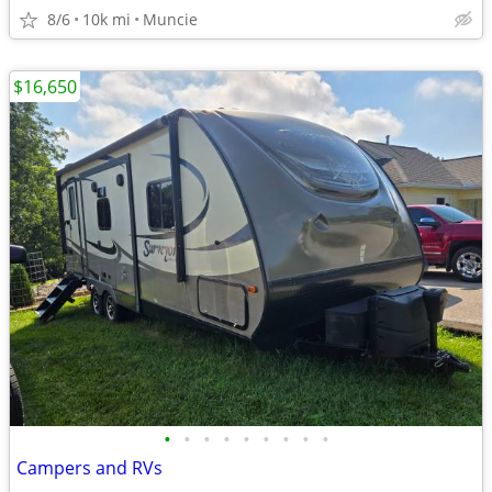
8/6
10k mi
Muncie
$16,650
•
•
•
•
•
•
•
•
•
Campers and RVs