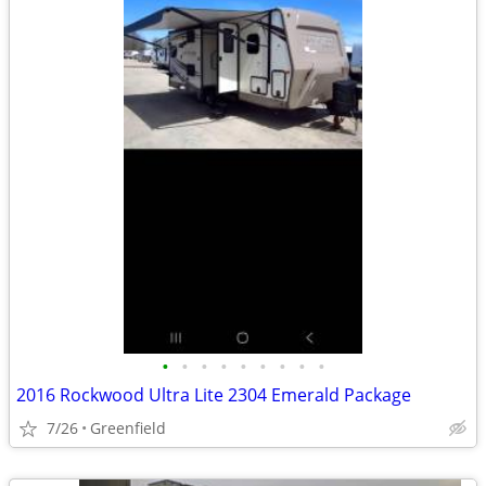
•
•
•
•
•
•
•
•
•
2016 Rockwood Ultra Lite 2304 Emerald Package
7/26
Greenfield