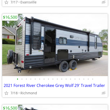
7/17
Evansville
$16,500
•
•
•
•
•
•
•
•
•
•
•
•
•
•
•
•
•
•
2021 Forest River Cherokee Grey Wolf 29' Travel Trailer
7/18
Richmond
$16,500