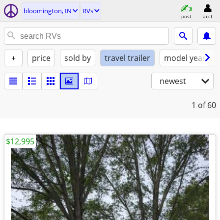
bloomington, IN
RVs
post
acct
+
price
sold by
travel trailer
model year
newest
1
of 60
$12,995