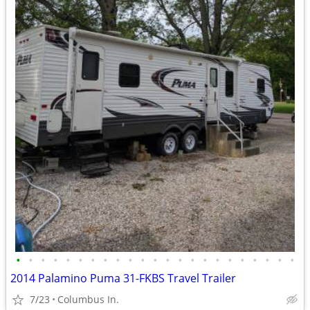
•
•
•
•
•
•
•
•
•
•
•
•
•
•
•
•
•
•
•
•
•
•
•
2014 Palamino Puma 31-FKBS Travel Trailer
7/23
Columbus In.