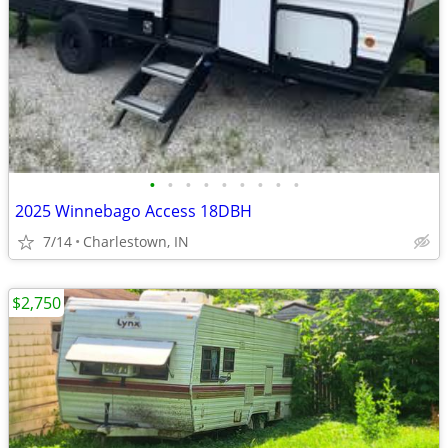
•
•
•
•
•
•
•
•
•
2025 Winnebago Access 18DBH
7/14
Charlestown, IN
$2,750