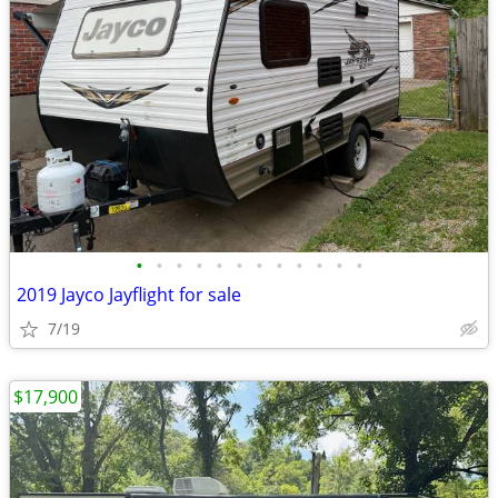
•
•
•
•
•
•
•
•
•
•
•
•
2019 Jayco Jayflight for sale
7/19
$17,900