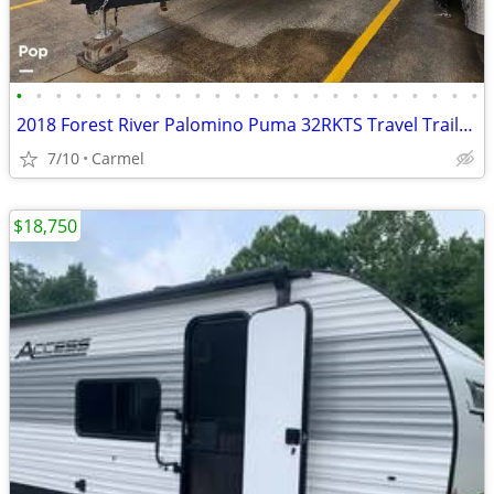
•
•
•
•
•
•
•
•
•
•
•
•
•
•
•
•
•
•
•
•
•
•
•
•
2018 Forest River Palomino Puma 32RKTS Travel Trailer accepting offers
7/10
Carmel
$18,750