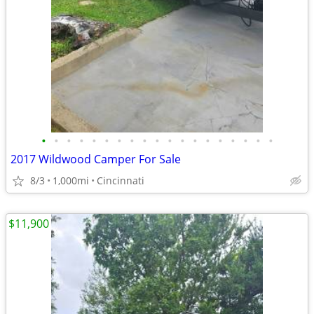
•
•
•
•
•
•
•
•
•
•
•
•
•
•
•
•
•
•
•
2017 Wildwood Camper For Sale
8/3
1,000mi
Cincinnati
$11,900