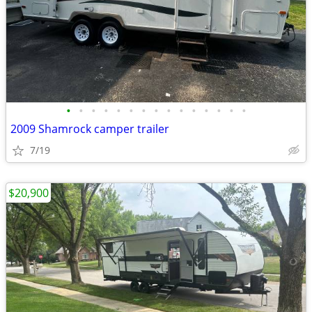
•
•
•
•
•
•
•
•
•
•
•
•
•
•
•
2009 Shamrock camper trailer
7/19
$20,900