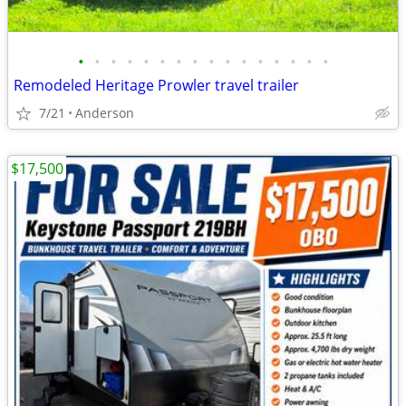
•
•
•
•
•
•
•
•
•
•
•
•
•
•
•
•
Remodeled Heritage Prowler travel trailer
7/21
Anderson
$17,500