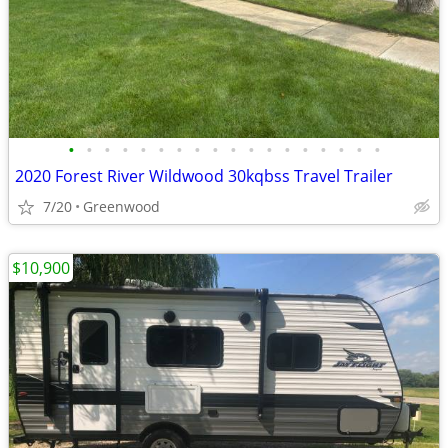
•
•
•
•
•
•
•
•
•
•
•
•
•
•
•
•
•
•
2020 Forest River Wildwood 30kqbss Travel Trailer
7/20
Greenwood
$10,900