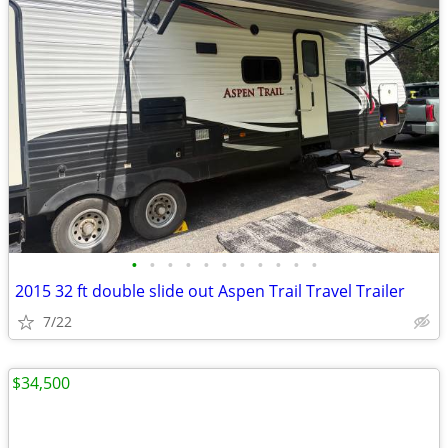
•
•
•
•
•
•
•
•
•
•
•
2015 32 ft double slide out Aspen Trail Travel Trailer
7/22
$34,500