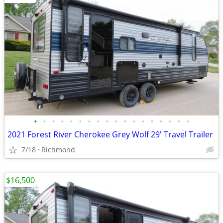
•
•
•
•
•
•
•
•
•
•
•
•
•
•
•
•
•
•
2021 Forest River Cherokee Grey Wolf 29' Travel Trailer
7/18
Richmond
$16,500