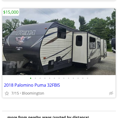
$15,000
•
•
•
•
•
•
•
•
•
•
•
•
•
2018 Palomino Puma 32FBIS
7/15
Bloomington
more from nearby areas (sorted by distance)