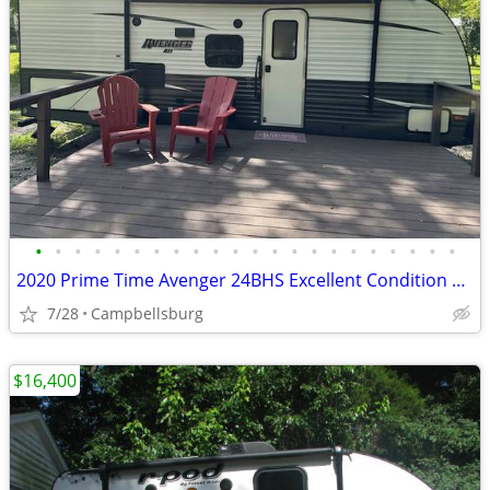
•
•
•
•
•
•
•
•
•
•
•
•
•
•
•
•
•
•
•
•
•
•
2020 Prime Time Avenger 24BHS Excellent Condition Low Miles
7/28
Campbellsburg
$16,400